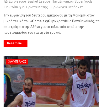
Euroleague
Basket League
Παναθηναϊκός Superfoods
Πρωτάθλημα
Πρωταθλητής
Ευρωλίγκα
Μπάσκετ
Την εμφάνιση του δευτέρου ημιχρόνου με τη Μακάμπι στον
μικρό τελικό του
«
Gomelsky
Cup
»
κρατάει ο Παναθηναϊκός, που
επιστρέφει στην Αθήνα για το τελευταίο στάδιο της
προετοιμασίας του για τη νέα χρονιά.
Read more...
ΟΛΥΜΠΙΑΚΌΣ