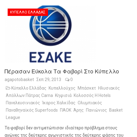
ΚΎΠΕΛΛΟ ΕΛΛΆΔΑΣ
Πέρασαν Εύκολα Τα Φαβορί Στο Κύπελλο
agapotobasket
Σεπ 29, 2013
0
Κύπελλο Ελλάδας
Κυπελλούχος
Μπάσκετ
Ηλυσιακός
Απόλλων Πάτρας Carna
Κηφισιά
Κολοσσός H Hotels
Πανελευσινιακός
Ίκαρος Χαλκίδας
Ολυμπιακός
Παναθηναϊκός Superfoods
ΠΑΟΚ
Άρης
Πανιώνιος
Basket
League
Τα φαβορί δεν αντιμετώπισαν ιδιαίτερο πρόβλημα στους
αγώνες της δεύτερης αγωνιστικής της δεύτερης φάσης του