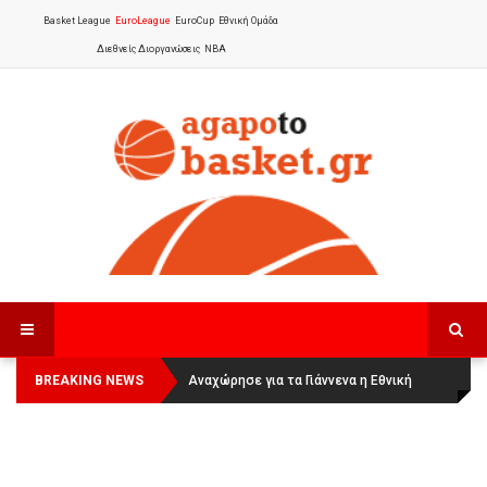
Basket League
EuroLeague
EuroCup
Εθνική Ομάδα
Διεθνείς Διοργανώσεις
NBA
BREAKING NEWS
Οι Πάνθηρες Καβάλας στην Women
Αναχώρησε για τα Γιάννενα η Εθνική
Basketball League 1
Γυναικών
: