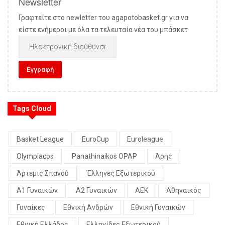
Newsletter
Γραφτείτε στο newletter του agapotobasket.gr για να
είστε ενήμεροι με όλα τα τελευταία νέα του μπάσκετ
Tags Cloud
Basket League
EuroCup
Euroleague
Olympiacos
Panathinaikos OPAP
Άρης
Άρτεμις Σπανού
Έλληνες Εξωτερικού
Α1 Γυναικών
Α2 Γυναικών
ΑΕΚ
Αθηναικός
Γυναίκες
Εθνική Ανδρών
Εθνική Γυναικών
Εθνική Ελλάδος
Ελληνίδες Εξωτερικού