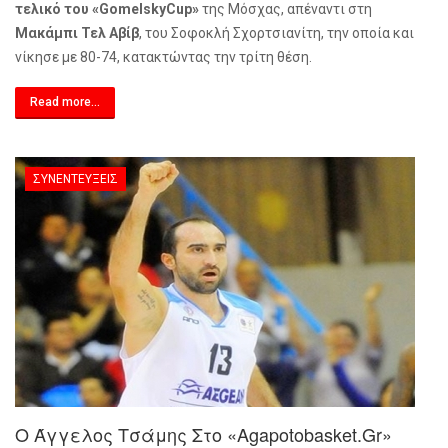
τελικό του «
Gomelsky
Cup
»
της Μόσχας, απέναντι στη
Μακάμπι Τελ Αβίβ
, του Σοφοκλή Σχορτσιανίτη, την οποία και
νίκησε με 80-74, κατακτώντας την τρίτη θέση.
Read more...
ΣΥΝΕΝΤΕΎΞΕΙΣ
Ο Άγγελος Τσάμης Στο «Agapotobasket.gr»