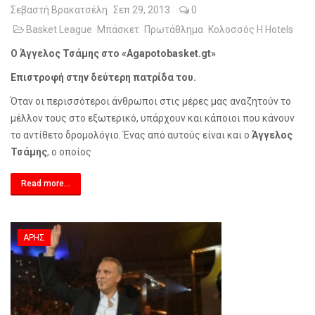
Σεβαστή Βρακατσέλη
Σεπ 29, 2013
0
Basket League
Μπάσκετ
Πρωτάθλημα
Κολοσσός H Hotels
Ο Άγγελος Τσάμης στο «
Agapotobasket
.
gt
»
Επιστροφή στην δεύτερη πατρίδα του.
Όταν οι περισσότεροι άνθρωποι στις μέρες μας αναζητούν το
μέλλον τους στο εξωτερικό, υπάρχουν και κάποιοι που κάνουν
το αντίθετο δρομολόγιο. Ένας από αυτούς είναι και ο
Άγγελος
Τσάμης
, ο οποίος
Read more...
ΑΡΗΣ