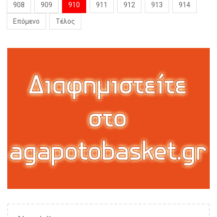
908
909
910
911
912
913
914
Επόμενο
Τέλος