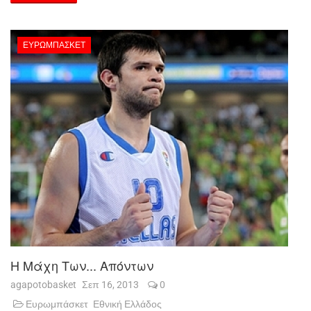
ΕΥΡΩΜΠΆΣΚΕΤ
Η Μάχη Των... Απόντων
agapotobasket
Σεπ 16, 2013
0
Ευρωμπάσκετ
Εθνική Ελλάδος