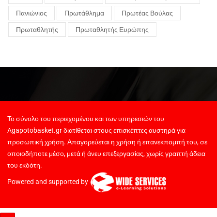
Πανιώνιος
Πρωτάθλημα
Πρωτέας Βούλας
Πρωταθλητής
Πρωταθλητής Ευρώπης
Το σύνολο του περιεχομένου και των υπηρεσιών του
Agapotobasket.gr διατίθεται στους επισκέπτες αυστηρά για
προσωπική χρήση. Απαγορεύεται η χρήση ή επανεκπομπή του, σε
οποιοδήποτε μέσο, μετά ή άνευ επεξεργασίας, χωρίς γραπτή άδεια
του εκδότη.
Powered and supported by