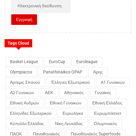
Tags Cloud
Basket League
EuroCup
Euroleague
Olympiacos
Panathinaikos OPAP
Άρης
Άρτεμις Σπανού
Έλληνες Εξωτερικού
Α1 Γυναικών
Α2 Γυναικών
ΑΕΚ
Αθηναικός
Γυναίκες
Εθνική Ανδρών
Εθνική Γυναικών
Εθνική Ελλάδος
Ελληνίδες Εξωτερικού
Ευρωλίγκα
Ευρωμπάσκετ
Κύπελλο Ελλάδας
Νίκη Λευκάδας
Ολυμπιακός
ΠΑΟΚ
Παναθηναϊκός
Παναθηναϊκός Superfoods