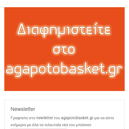
Newsletter
Γραφτείτε στο newletter του agapotobasket.gr για να είστε
ενήμεροι με όλα τα τελευταία νέα του μπάσκετ