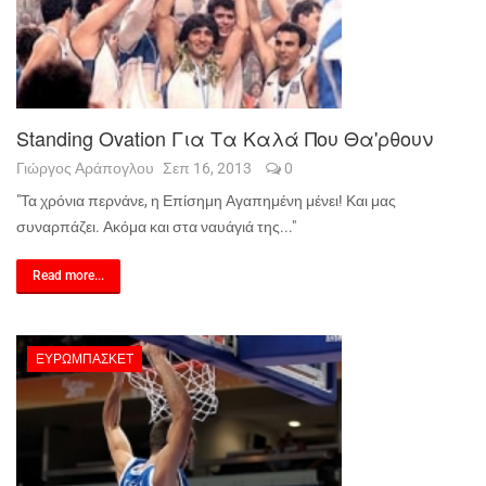
Standing Ovation Για Τα Καλά Που Θα'ρθουν
Γιώργος Αράπογλου
Σεπ 16, 2013
0
"Τα χρόνια περνάνε, η Επίσημη Αγαπημένη μένει! Και μας
συναρπάζει. Ακόμα και στα ναυάγιά της..."
Read more...
ΕΥΡΩΜΠΆΣΚΕΤ