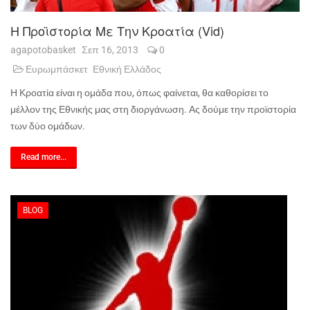
Η Προϊστορία Με Την Κροατία (vid)
agapotobasket
Σεπ 16, 2013
0
Ευρωμπάσκετ
Εθνική Ελλάδος
Η Κροατία είναι η ομάδα που, όπως φαίνεται, θα καθορίσει το
μέλλον της Εθνικής μας στη διοργάνωση. Ας δούμε την προϊστορία
των δύο ομάδων.
Read more...
BLOG