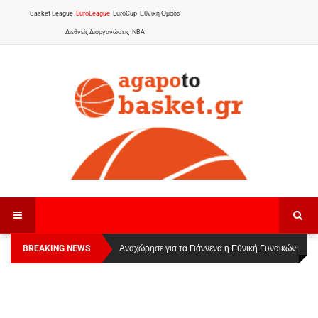
Basket League
EuroLeague
EuroCup
Εθνική Ομάδα
Διεθνείς Διοργανώσεις
NBA
BREAKING NEWS
Οι Πάνθηρες Καβάλας στην Women Basketball
Αναχώρησε για τα Γιάννενα η Εθνική Γυναικών
:
League 1