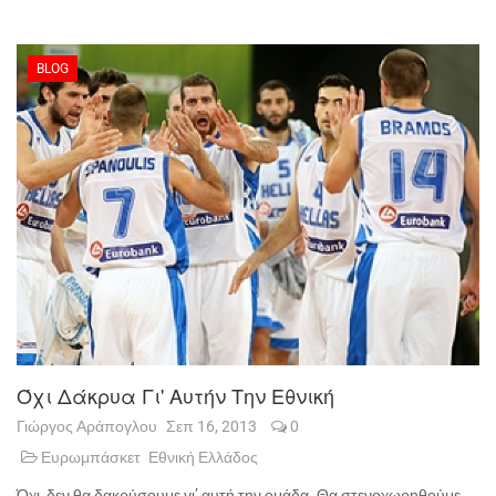
BLOG
Όχι Δάκρυα Γι' Αυτήν Την Εθνική
Γιώργος Αράπογλου
Σεπ 16, 2013
0
Ευρωμπάσκετ
Εθνική Ελλάδος
Όχι, δεν θα δακρύσουμε γι’ αυτή την ομάδα. Θα στενοχωρηθούμε,