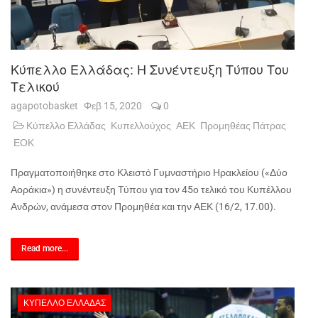
Κύπελλο Ελλάδας: Η Συνέντευξη Τύπου Του
Τελικού
agapotobasket
Φεβ 15, 2020
0
Κύπελλο Ελλάδας
Κυπελλούχος
ΑΕΚ
Προμηθέας Πάτρας
ΕΟΚ
Πραγματοποιήθηκε στο Κλειστό Γυμναστήριο Ηρακλείου («Δύο
Αοράκια») η συνέντευξη Τύπου για τον 45ο τελικό του Κυπέλλου
Ανδρών, ανάμεσα στον Προμηθέα και την ΑΕΚ (16/2, 17.00).
Read more...
ΚΎΠΕΛΛΟ ΕΛΛΆΔΑΣ