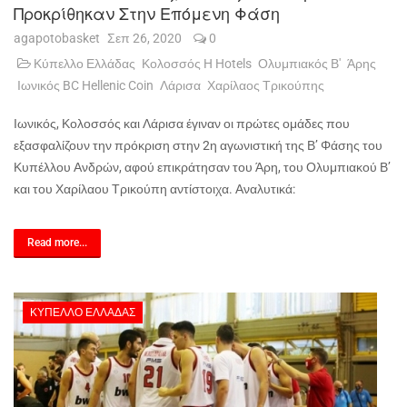
Προκρίθηκαν Στην Επόμενη Φάση
agapotobasket
Σεπ 26, 2020
0
Κύπελλο Ελλάδας
Κολοσσός H Hotels
Ολυμπιακός Β'
Άρης
Ιωνικός BC Hellenic Coin
Λάρισα
Χαρίλαος Τρικούπης
Ιωνικός, Κολοσσός και Λάρισα έγιναν οι πρώτες ομάδες που
εξασφαλίζουν την πρόκριση στην 2η αγωνιστική της Β’ Φάσης του
Κυπέλλου Ανδρών, αφού επικράτησαν του Άρη, του Ολυμπιακού Β’
και του Χαρίλαου Τρικούπη αντίστοιχα. Αναλυτικά:
Read more...
ΚΎΠΕΛΛΟ ΕΛΛΆΔΑΣ