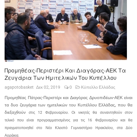
Προμηθέας-Περιστέρι Και Διαγόρας-ΑΕΚ Τα
Ζευγάρια Των Ημιτελικών Του Κυπέλλου
agapotobasket
Δεκ 02, 2019
0
Κύπελλο Ελλάδας
Προμηθέας Πάτρας-Περιστέρι και Διαγόρας Δρυοπιδέων-ΑΕΚ είναι
τα δυο ζευγάρια των ημιτελικών του Κυπέλλου Ελλάδας, που θα
διεξαχθούν
στις 12 Φεβρουαρίου. Οι νικητές θα συναντηθούν στον
τελικό
που είναι προγραμματισμένος για τις 16 Φεβρουαρίου και θα
πραγματοποιηθεί στο Νέο Κλειστό Γυμναστήριο Ηρακλείου, στα Δύο
Αοράκια.