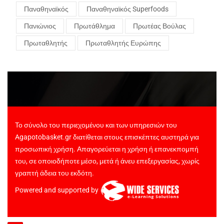
Παναθηναϊκός
Παναθηναϊκός Superfoods
Πανιώνιος
Πρωτάθλημα
Πρωτέας Βούλας
Πρωταθλητής
Πρωταθλητής Ευρώπης
Το σύνολο του περιεχομένου και των υπηρεσιών του
Agapotobasket.gr διατίθεται στους επισκέπτες αυστηρά για
προσωπική χρήση. Απαγορεύεται η χρήση ή επανεκπομπή
του, σε οποιοδήποτε μέσο, μετά ή άνευ επεξεργασίας, χωρίς
γραπτή άδεια του εκδότη.
Powered and supported by