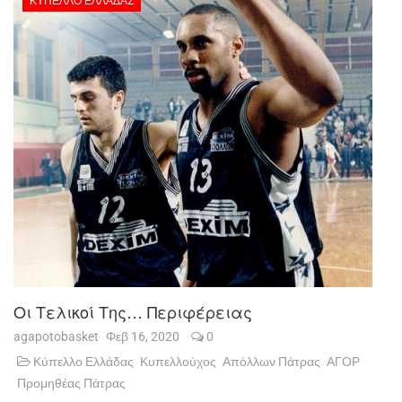
ΚΎΠΕΛΛΟ ΕΛΛΆΔΑΣ
Οι Τελικοί Της… Περιφέρειας
agapotobasket
Φεβ 16, 2020
0
Κύπελλο Ελλάδας
Κυπελλούχος
Απόλλων Πάτρας
ΑΓΟΡ
Προμηθέας Πάτρας