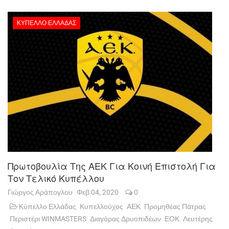
ΚΎΠΕΛΛΟ ΕΛΛΆΔΑΣ
Πρωτοβουλία Της ΑΕΚ Για Κοινή Επιστολή Για
Τον Τελικό Κυπέλλου
Γιώργος Αράπογλου
Φεβ 04, 2020
0
Κύπελλο Ελλάδας
Κυπελλούχος
ΑΕΚ
Προμηθέας Πάτρας
Περιστέρι WINMASTERS
Διαγόρας Δρυοπιδέων
ΕΟΚ
Λευτέρης