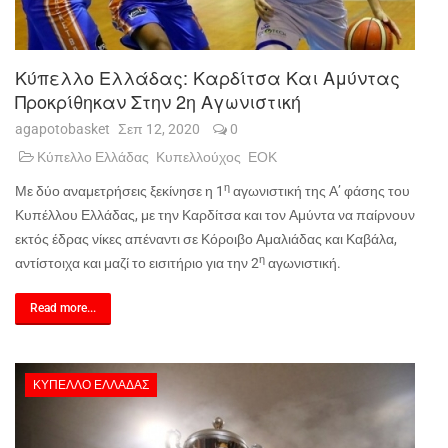
Κύπελλο Ελλάδας: Καρδίτσα Και Αμύντας
Προκρίθηκαν Στην 2η Αγωνιστική
agapotobasket
Σεπ 12, 2020
0
Κύπελλο Ελλάδας
Κυπελλούχος
ΕΟΚ
η
Με δύο αναμετρήσεις ξεκίνησε η 1
αγωνιστική της Α’ φάσης του
Κυπέλλου Ελλάδας, με την Καρδίτσα και τον Αμύντα να παίρνουν
εκτός έδρας νίκες απέναντι σε Κόροιβο Αμαλιάδας και Καβάλα,
η
αντίστοιχα και μαζί το εισιτήριο για την 2
αγωνιστική.
Read more...
ΚΎΠΕΛΛΟ ΕΛΛΆΔΑΣ