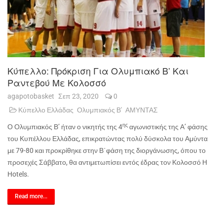
Κύπελλο: Πρόκριση Για Ολυμπιακό Β’ Και
Ραντεβού Με Κολοσσό
agapotobasket
Σεπ 23, 2020
0
Κύπελλο Ελλάδας
Ολυμπιακός Β'
ΑΜΥΝΤΑΣ
ης
Ο Ολυμπιακός Β’ ήταν ο νικητής της 4
αγωνιστικής της Α’ φάσης
του Κυπέλλου Ελλάδας, επικρατώντας πολύ δύσκολα του Αμύντα
με 79-80 και προκρίθηκε στην Β΄φάση της διοργάνωσης, όπου το
προσεχές Σάββατο, θα αντιμετωπίσει εντός έδρας τον Κολοσσό
H
Hotels
.
Read more...