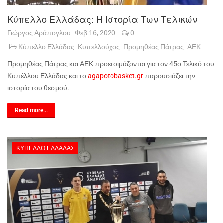
Κύπελλο Ελλάδας: Η Ιστορία Των Τελικών
Γιώργος Αράπογλου
Φεβ 16, 2020
0
Κύπελλο Ελλάδας
Κυπελλούχος
Προμηθέας Πάτρας
ΑΕΚ
Προμηθέας Πάτρας και ΑΕΚ προετοιμάζονται για τον 45ο Τελικό του
Κυπέλλου Ελλάδας και το
agapotobasket.gr
παρουσιάζει την
ιστορία του θεσμού.
Read more...
ΚΎΠΕΛΛΟ ΕΛΛΆΔΑΣ