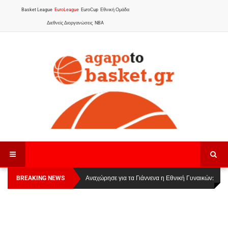
Basket League
EuroLeague
EuroCup
Εθνική Ομάδα
Διεθνείς Διοργανώσεις
NBA
BREAKING NEWS
Οι Πάνθηρες Καβάλας στην Women Basketball
Αναχώρησε για τα Γιάννενα η Εθνική Γυναικών
:
League 1