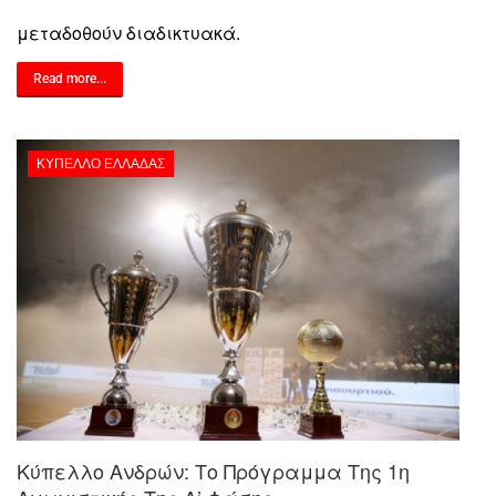
μεταδοθούν διαδικτυακά.
Read more...
ΚΎΠΕΛΛΟ ΕΛΛΆΔΑΣ
Κύπελλο Ανδρών: Το Πρόγραμμα Της 1η