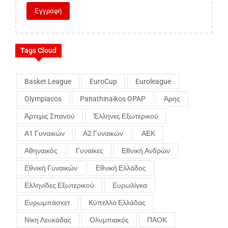
Tags Cloud
Basket League
EuroCup
Euroleague
Olympiacos
Panathinaikos OPAP
Άρης
Άρτεμις Σπανού
Έλληνες Εξωτερικού
Α1 Γυναικών
Α2 Γυναικών
ΑΕΚ
Αθηναικός
Γυναίκες
Εθνική Ανδρών
Εθνική Γυναικών
Εθνική Ελλάδος
Ελληνίδες Εξωτερικού
Ευρωλίγκα
Ευρωμπάσκετ
Κύπελλο Ελλάδας
Νίκη Λευκάδας
Ολυμπιακός
ΠΑΟΚ