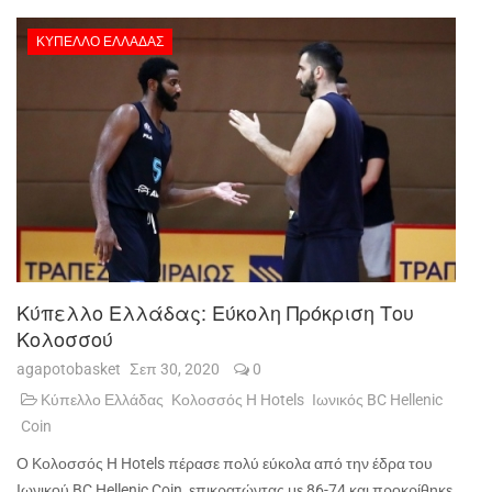
ΚΎΠΕΛΛΟ ΕΛΛΆΔΑΣ
Κύπελλο Ελλάδας: Εύκολη Πρόκριση Του
Κολοσσού
agapotobasket
Σεπ 30, 2020
0
Κύπελλο Ελλάδας
Κολοσσός H Hotels
Ιωνικός BC Hellenic
Coin
Ο Κολοσσός
H
Hotels
πέρασε πολύ εύκολα από την έδρα του
Ιωνικού
BC
Hellenic
Coin
, επικρατώντας με 86-74 και προκρίθηκε