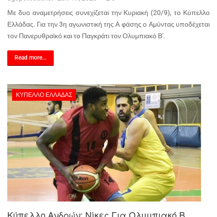
Με δυο αναμετρήσεις συνεχίζεται την Κυριακή (20/9), το Κύπελλο
Ελλάδας. Για την 3η αγωνιστική της Α φάσης ο Αμύντας υποδέχεται
τον Πανερυθραϊκό και το Παγκράτι τον Ολυμπιακό Β'.
Read more...
ΚΎΠΕΛΛΟ ΕΛΛΆΔΑΣ
Κύπελλο Ανδρών: Νίκες Για Ολυμπιακό Β,