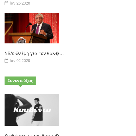
Ιαν 26 2020
ΝΒΑ: Θλίψη για τον θάν�…
Ιαν 02 2020
Συνεντεύξεις
Κουβέντα με την Άρτεμ�…