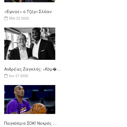
«Έφυγε» ο Τζέρι Σλόαν
Μάι 22 2020
Ανδρέας Ζαγκλής: «Κόμ�…
Ιαν 27 2020
Παγκόσμιο ΣΟΚ! Νεκρός …