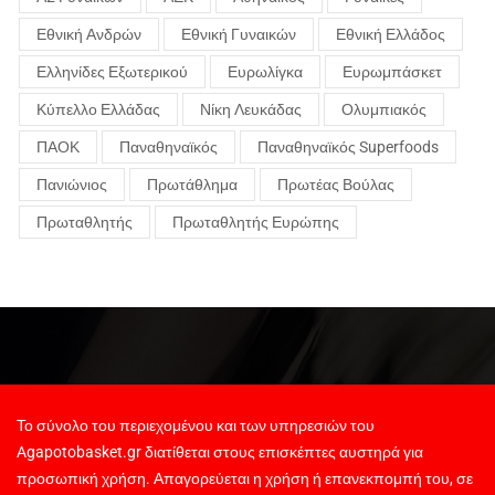
Εθνική Ανδρών
Εθνική Γυναικών
Εθνική Ελλάδος
Ελληνίδες Εξωτερικού
Ευρωλίγκα
Ευρωμπάσκετ
Κύπελλο Ελλάδας
Νίκη Λευκάδας
Ολυμπιακός
ΠΑΟΚ
Παναθηναϊκός
Παναθηναϊκός Superfoods
Πανιώνιος
Πρωτάθλημα
Πρωτέας Βούλας
Πρωταθλητής
Πρωταθλητής Ευρώπης
Το σύνολο του περιεχομένου και των υπηρεσιών του
Agapotobasket.gr διατίθεται στους επισκέπτες αυστηρά για
προσωπική χρήση. Απαγορεύεται η χρήση ή επανεκπομπή του, σε