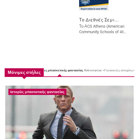
Το Διεθνές Σεμι…
Al
Το ΑCS Athens (American
Η 
Community Schools of At…
τ
Ιστορίες μπασκετικής φαντασίας
Retromaniac
«Γυναικείες απορίες»
Μόνιμες στήλες
Ιστορίες μπασκετικής φαντασίας
Retromaniac
«Γυναικείες απορίες»