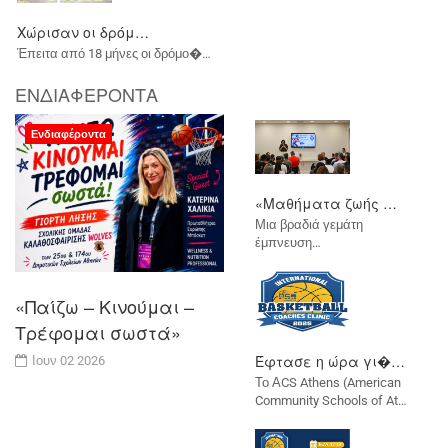
Τ
Ήτ
Χώρισαν οι δρόμ…
Aπόψε στις 21.00 Β�…
Τη
Η 
Πρεμιέρα και στ…
Ο 
Έπειτα από 18 μήνες οι δρόμο�…
Ένα μήνα πριν τον εορτασμό �…
Πρ
Με τρία παιχνίδια άνοιξε σή…
ΕΝΔΙΑΦΕΡΟΝΤΑ
Ενδιαφέροντα
«Μαθήματα ζωής …
Al
Μια βραδιά γεμάτη
Η 
έμπνευση…
…
«Παίζω – Κινούμαι –
Τρέφομαι σωστά»
Έφτασε η ώρα γι�…
Ιουν 02 2026
Τ
Το ΑCS Athens (American
Το
Community Schools of At…
μ