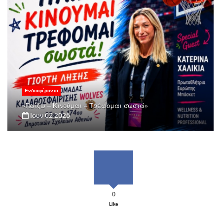
Ενδιαφέροντα
«Παίζω – Κινούμαι – Τρέφομαι σωστά»
Ιουν 02 2026
0
Like