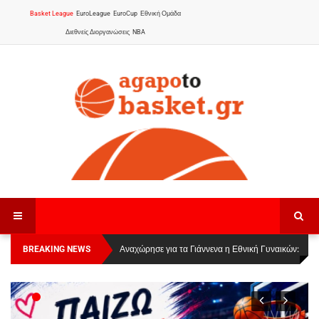
Basket League
EuroLeague
EuroCup
Εθνική Ομάδα
Διεθνείς Διοργανώσεις
NBA
BREAKING NEWS
Οι Πάνθηρες Καβάλας στην Women Basketball
Αναχώρησε για τα Γιάννενα η Εθνική Γυναικών
:
League 1