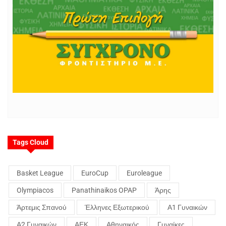
Tags Cloud
Basket League
EuroCup
Euroleague
Olympiacos
Panathinaikos OPAP
Άρης
Άρτεμις Σπανού
Έλληνες Εξωτερικού
Α1 Γυναικών
Α2 Γυναικών
ΑΕΚ
Αθηναικός
Γυναίκες