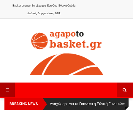
Basket League
EuroLeague
EuroCup
Εθνική Ομάδα
Διεθνείς Διοργανώσεις
NBA
BREAKING NEWS
Οι Πάνθηρες Καβάλας στην Women Basketball
Αναχώρησε για τα Γιάννενα η Εθνική Γυναικών
:
League 1