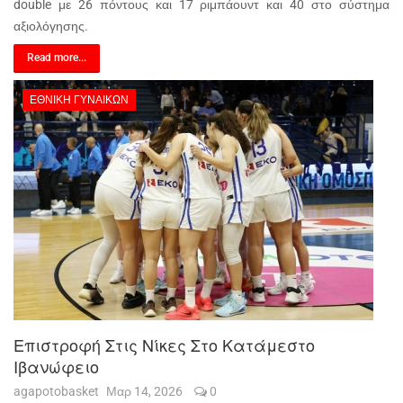
double με 26 πόντους και 17 ριμπάουντ και 40 στο σύστημα
αξιολόγησης.
Read more...
ΕΘΝΙΚΉ ΓΥΝΑΙΚΏΝ
Επιστροφή Στις Νίκες Στο Κατάμεστο
Ιβανώφειο
agapotobasket
Μαρ 14, 2026
0