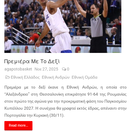
Πρεμιέρα Με Το Δεξί
agapotobasket
Νοε 27, 2025
0
Εθνική Ελλάδος
Εθνική Ανδρών
Εθνική Ομάδα
Πρεμιέρα με το δεξί έκανε η Εθνική Ανδρών, η οποία στο
“Αλεξάνδρειο” στη Θεσσαλονίκη επικράτησε 91-64 της Ρουμανίας
στον πρώτο της αγώνα για την προκριματική φάση του Παγκοσμίου
Κυπέλλου 2027. Η συνέχεια θα γραφτεί εκτός έδρας, απέναντι στην
Πορτογαλία την Κυριακή (30/11).
Read more...