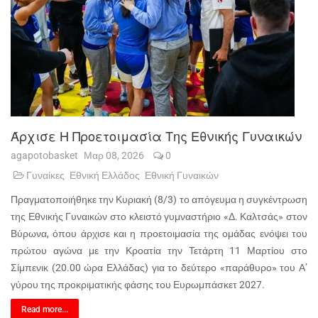
Άρχισε Η Προετοιμασία Της Εθνικής Γυναικών
agapotobasket
Μαρ 08, 2026
0
Γυναίκες
Εθνική Ελλάδος
Εθνική Γυναικών
Πραγματοποιήθηκε την Κυριακή (8/3) το απόγευμα η συγκέντρωση
της Εθνικής Γυναικών στο κλειστό γυμναστήριο «Δ. Καλτσάς» στον
Βύρωνα, όπου άρχισε και η προετοιμασία της ομάδας ενόψει του
πρώτου αγώνα με την Κροατία την Τετάρτη 11 Μαρτίου στο
Σίμπενικ (20.00 ώρα Ελλάδας) για το δεύτερο «παράθυρο» του Α’
γύρου της προκριματικής φάσης του Ευρωμπάσκετ 2027.
Read more...