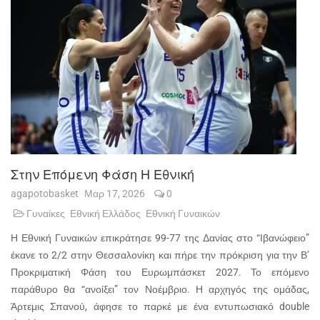
Στην Επόμενη Φάση Η Εθνική
agapotobasket
Μαρ 17, 2026
0
Γυναίκες
Εθνική Ελλάδος
Εθνική Γυναικών
Η Εθνική Γυναικών επικράτησε 99-77 της Δανίας στο “Ιβανώφειο”
έκανε το 2/2 στην Θεσσαλονίκη και πήρε την πρόκριση για την Β’
Προκριματική Φάση του Ευρωμπάσκετ 2027. Το επόμενο
παράθυρο θα “ανοίξει” τον Νοέμβριο. Η αρχηγός της ομάδας,
Άρτεμις Σπανού, άφησε το παρκέ με ένα εντυπωσιακό double