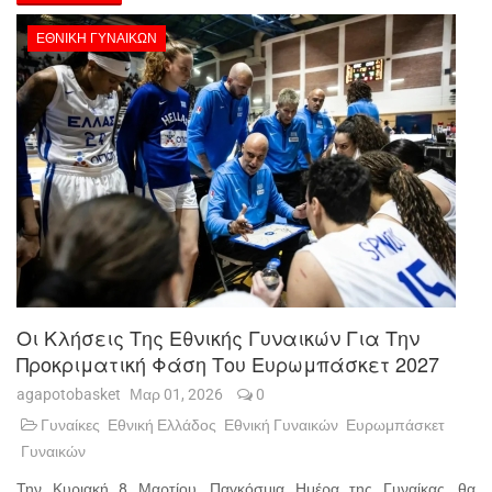
ΕΘΝΙΚΉ ΓΥΝΑΙΚΏΝ
Οι Κλήσεις Της Εθνικής Γυναικών Για Την
Προκριματική Φάση Του Ευρωμπάσκετ 2027
agapotobasket
Μαρ 01, 2026
0
Γυναίκες
Εθνική Ελλάδος
Εθνική Γυναικών
Ευρωμπάσκετ
Γυναικών
Την Κυριακή 8 Μαρτίου, Παγκόσμια Ημέρα της Γυναίκας, θα