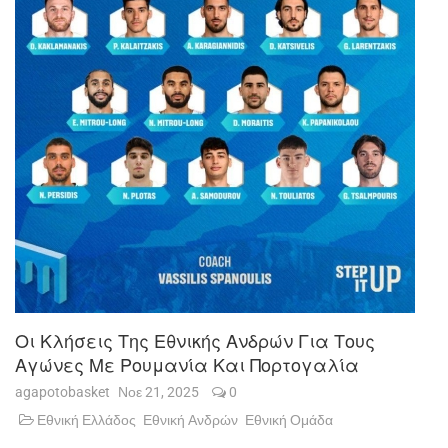
Οι Κλήσεις Της Εθνικής Ανδρών Για Τους
Αγώνες Με Ρουμανία Και Πορτογαλία
agapotobasket
Νοε 21, 2025
0
Εθνική Ελλάδος
Εθνική Ανδρών
Εθνική Ομάδα