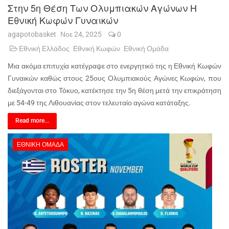
Στην 5η Θέση Των Ολυμπιακών Αγώνων Η
Εθνική Κωφών Γυναικών
agapotobasket
Νοε 24, 2025
0
Εθνική Ελλάδος
Εθνική Κωφών
Εθνική Ομάδα
Μια ακόμα επιτυχία κατέγραψε στο ενεργητικό της η Εθνική Κωφών
Γυναικών καθώς στους 25ους Ολυμπιακούς Αγώνες Κωφών, που
διεξάγονται στο Τόκυο, κατέκτησε την 5η θέση μετά την επικράτηση
με 54-49 της Λιθουανίας στον τελευταίο αγώνα κατάταξης.
Read more...
ΕΘΝΙΚΉ ΟΜΆΔΑ