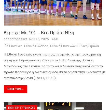
Έτρεχε Με 101... Και Πρώτη Νίκη
agapotobasket
Νοε 15, 2025
0
Γυναίκες
Εθνική Ελλάδος
Εθνική Γυναικών
Εθνική Ομάδα
Η Εθνική Γυναικών έκανε την πρώτη της νίκη στην προκριματική
φάση του Ευρωμπάσκετ 2027 με το 101-84 επί της Βόρειας
Μακεδονίας στα Σκόπια. Το τρίτο και τελευταίο παιχνίδι γι’ αυτό το
πρώτο παράθυρο η ελληνική ομάδα θα το δώσει στην Γκεντόφτε με
αντίπαλο την Δανία (18/11, 19.30).
Read more...
ΕΘΝΙΚΉ ΓΥΝΑΙΚΏΝ