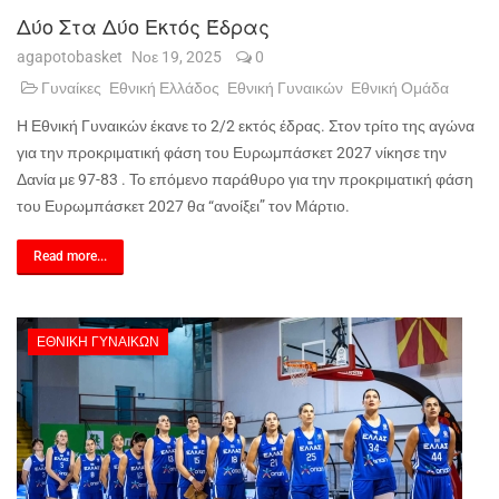
Δύο Στα Δύο Εκτός Έδρας
agapotobasket
Νοε 19, 2025
0
Γυναίκες
Εθνική Ελλάδος
Εθνική Γυναικών
Εθνική Ομάδα
Η Εθνική Γυναικών έκανε το 2/2 εκτός έδρας. Στον τρίτο της αγώνα
για την προκριματική φάση του Ευρωμπάσκετ 2027 νίκησε την
Δανία με 97-83 . Το επόμενο παράθυρο για την προκριματική φάση
του Ευρωμπάσκετ 2027 θα “ανοίξει” τον Μάρτιο.
Read more...
ΕΘΝΙΚΉ ΓΥΝΑΙΚΏΝ