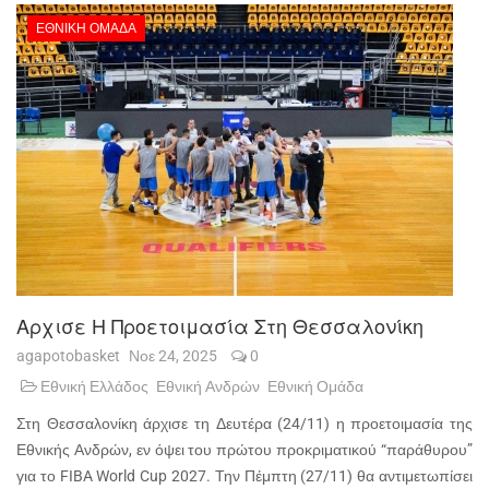
ΕΘΝΙΚΉ ΟΜΆΔΑ
Αρχισε Η Προετοιμασία Στη Θεσσαλονίκη
agapotobasket
Νοε 24, 2025
0
Εθνική Ελλάδος
Εθνική Ανδρών
Εθνική Ομάδα
Στη Θεσσαλονίκη άρχισε τη Δευτέρα (24/11) η προετοιμασία της
Εθνικής Ανδρών, εν όψει του πρώτου προκριματικού “παράθυρου”
για το FIBA World Cup 2027. Την Πέμπτη (27/11) θα αντιμετωπίσει