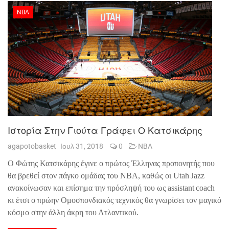
NBA
Ιστορία Στην Γιούτα Γράφει Ο Κατσικάρης
agapotobasket
Ιουλ 31, 2018
0
NBA
Ο Φώτης Κατσικάρης έγινε ο πρώτος Έλληνας προπονητής που
θα βρεθεί στον πάγκο ομάδας του
NBA
, καθώς οι
Utah
Jazz
ανακοίνωσαν και επίσημα την πρόσληψή του ως
assistant
coach
κι έτσι ο πρώην Ομοσπονδιακός τεχνικός θα γνωρίσει τον μαγικό
κόσμο στην άλλη άκρη του Ατλαντικού.