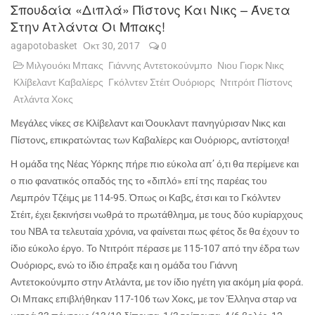
Σπουδαία «διπλά» Πίστονς Και Νικς – Άνετα
Στην Ατλάντα Οι Μπακς!
agapotobasket
Οκτ 30, 2017
0
Μιλγουόκι Μπακς
Γιάννης Αντετοκούνμπο
Νιου Γιορκ Νικς
Κλίβελαντ Καβαλίερς
Γκόλντεν Στέιτ Ουόριορς
Ντιτρόιτ Πίστονς
Ατλάντα Χοκς
Μεγάλες νίκες σε Κλίβελαντ και Όουκλαντ πανηγύρισαν Νικς και
Πίστονς, επικρατώντας των Καβαλίερς και Ουόριορς, αντίστοιχα!
Η ομάδα της Νέας Υόρκης πήρε πιο εύκολα απ’ ό,τι θα περίμενε και
ο πιο φανατικός οπαδός της το «διπλό» επί της παρέας του
Λεμπρόν Τζέιμς με 114-95. Όπως οι Καβς, έτσι και το Γκόλντεν
Στέιτ, έχει ξεκινήσει νωθρά το πρωτάθλημα, με τους δύο κυρίαρχους
του ΝΒΑ τα τελευταία χρόνια, να φαίνεται πως φέτος δε θα έχουν το
ίδιο εύκολο έργο. Το Ντιτρόιτ πέρασε με 115-107 από την έδρα των
Ουόριορς, ενώ το ίδιο έπραξε και η ομάδα του Γιάννη
Αντετοκούνμπο στην Ατλάντα, με τον ίδιο ηγέτη για ακόμη μία φορά.
Οι Μπακς επιβλήθηκαν 117-106 των Χοκς, με τον Έλληνα σταρ να