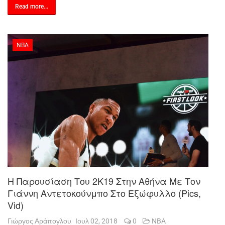
Read more...
NBA
Η Παρουσίαση Του 2Κ19 Στην Αθήνα Με Τον
Γιάννη Αντετοκούνμπο Στο Εξώφυλλο (pics,
Vid)
Γιώργος Αράπογλου
Ιουλ 02, 2018
0
NBA