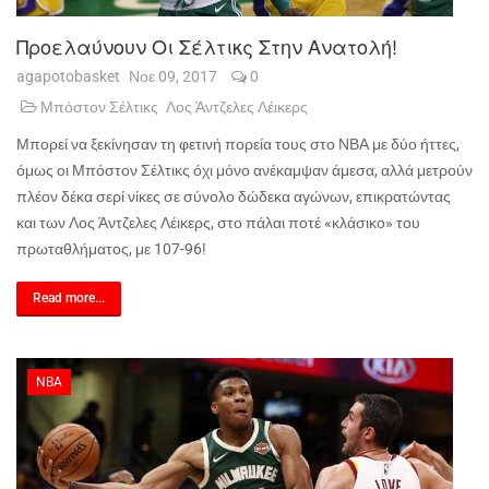
Προελαύνουν Οι Σέλτικς Στην Ανατολή!
agapotobasket
Νοε 09, 2017
0
Μπόστον Σέλτικς
Λος Άντζελες Λέικερς
Μπορεί να ξεκίνησαν τη φετινή πορεία τους στο ΝΒΑ με δύο ήττες,
όμως οι Μπόστον Σέλτικς όχι μόνο ανέκαμψαν άμεσα, αλλά μετρούν
πλέον δέκα σερί νίκες σε σύνολο δώδεκα αγώνων, επικρατώντας
και των Λος Άντζελες Λέικερς, στο πάλαι ποτέ «κλάσικο» του
πρωταθλήματος, με 107-96!
Read more...
NBA