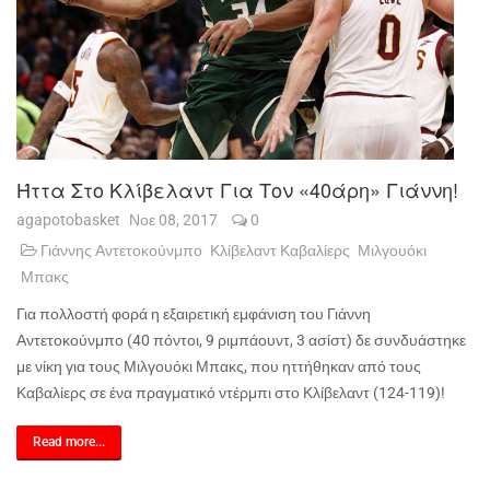
Ήττα Στο Κλίβελαντ Για Τον «40άρη» Γιάννη!
agapotobasket
Νοε 08, 2017
0
Γιάννης Αντετοκούνμπο
Κλίβελαντ Καβαλίερς
Μιλγουόκι
Μπακς
Για πολλοστή φορά η εξαιρετική εμφάνιση του Γιάννη
Αντετοκούνμπο (40 πόντοι, 9 ριμπάουντ, 3 ασίστ) δε συνδυάστηκε
με νίκη για τους Μιλγουόκι Μπακς, που ηττήθηκαν από τους
Καβαλίερς σε ένα πραγματικό ντέρμπι στο Κλίβελαντ (124-119)!
Read more...