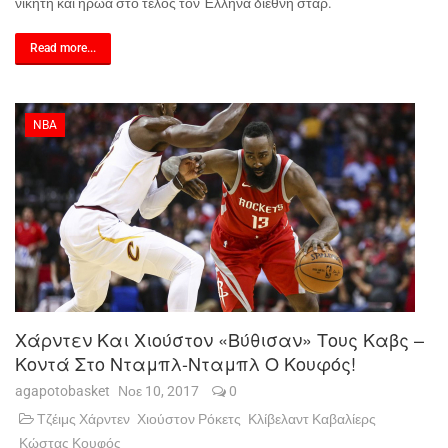
νικητή και ήρωα στο τέλος τον Έλληνα διεθνή σταρ.
Read more...
NBA
Χάρντεν Και Χιούστον «βύθισαν» Τους Καβς –
Κοντά Στο Νταμπλ-Νταμπλ Ο Κουφός!
agapotobasket
Νοε 10, 2017
0
Τζέιμς Χάρντεν
Χιούστον Ρόκετς
Κλίβελαντ Καβαλίερς
Κώστας Κουφός