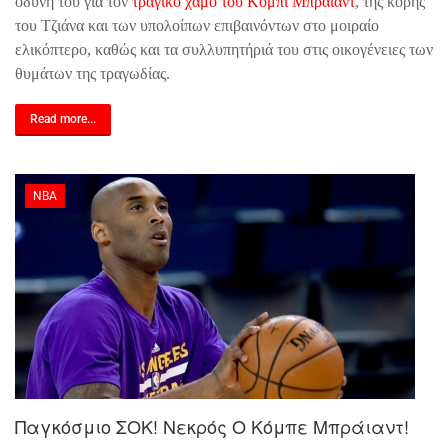
οδύνη του για
τον
τραγικό χαμό του Κόμπι Μπράιαντ
, της κόρης
του Τζιάνα και των υπολοίπων επιβαινόντων στο μοιραίο
ελικόπτερο, καθώς
και τα συλλυπητήριά του στις οικογένειες των
θυμάτων της τραγωδίας.
Read more...
NBA
Παγκόσμιο ΣΟΚ! Νεκρός Ο Κόμπε Μπράιαντ!