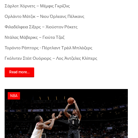
Σάρλοτ Χόρνετς – Μέμφις Γκρίζλις
Ορλάντο Μάτζικ – Νιου Όρλεανς Πέλικανς
Φιλαδέλφεια Σίξερς – Χιούστον Ρόκετς
Ντάλας Μάβερικς – Γιούτα Τζαζ
Τορόντο Ράπτορς - Πόρτλαντ Τρέιλ Μπλέιζερς
Γκόλντεν Στέιτ Ουόριορς – Λος Άντζελες Κλίπερς
Read more...
NBA