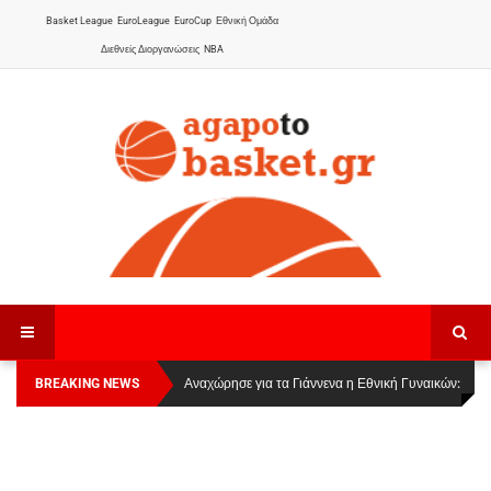
Basket League
EuroLeague
EuroCup
Εθνική Ομάδα
Διεθνείς Διοργανώσεις
NBA
BREAKING NEWS
Οι Πάνθηρες Καβάλας στην Women Basketball
Αναχώρησε για τα Γιάννενα η Εθνική Γυναικών
:
League 1