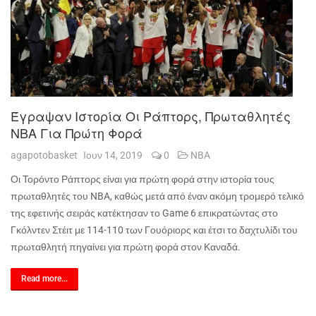
Έγραψαν Ιστορία Οι Ράπτορς, Πρωταθλητές
NBA Για Πρώτη Φορά
agapotobasket
Ιουν 14, 2019
0
NBA
Οι Τορόντο Ράπτορς είναι για πρώτη φορά στην ιστορία τους
πρωταθλητές του
NBA
, καθώς μετά από έναν ακόμη τρομερό τελικό
της εφετινής σειράς κατέκτησαν το
Game
6 επικρατώντας στο
Γκόλντεν Στέιτ με 114-110 των Γουόριορς και έτσι το δαχτυλίδι του
πρωταθλητή πηγαίνει για πρώτη φορά στον Καναδά.
Read more...