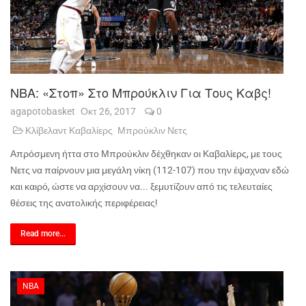
NBA: «Στοπ» Στο Μπρούκλιν Για Τους Καβς!
agapotobasket
Οκτ 26, 2017
0
Κλίβελαντ Καβαλίερς
Μπρούκλιν Νετς
Απρόσμενη ήττα στο Μπρούκλιν δέχθηκαν οι Καβαλίερς, με τους
Νετς να παίρνουν μια μεγάλη νίκη (112-107) που την έψαχναν εδώ
και καιρό, ώστε να αρχίσουν να... ξεμυτίζουν από τις τελευταίες
θέσεις της ανατολικής περιφέρειας!
Read more...
NBA