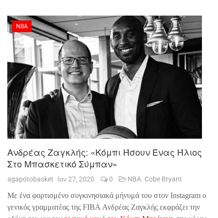
NBA
Ανδρέας Ζαγκλής: «Κόμπι Ήσουν Ένας Ήλιος
Στο Μπασκετικό Σύμπαν»
agapotobasket
Ιαν 27, 2020
0
NBA
Cobe Bryant
Με ένα φορτισμένο συγκινησιακά μήνυμά του στον Instagram ο
γενικός γραμματέας της FIBA Ανδρέας Ζαγκλής εκφράζει την