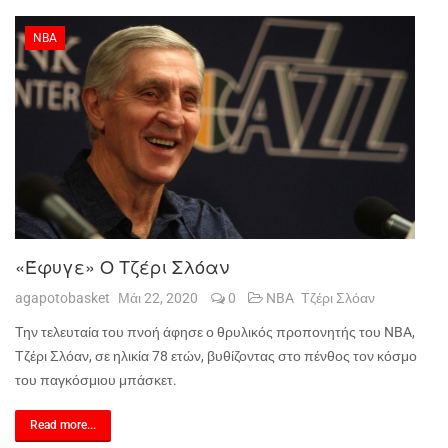
NBA
«Έφυγε» Ο Τζέρι Σλόαν
agapotobasket
Μάι 22, 2020
0
NBA
Τζέρι Σλόαν
Την τελευταία του πνοή άφησε ο θρυλικός προπονητής του
NBA
,
Τζέρι Σλόαν, σε ηλικία 78 ετών, βυθίζοντας στο πένθος τον κόσμο
του παγκόσμιου μπάσκετ.
Read more...