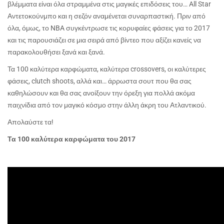
βλέμματα είναι όλα στραμμένα στις μαγικές επιδόσεις του…
All
Star
Αντετοκούνμπο και η σεζόν αναμένεται συναρπαστική. Πριν από
όλα, όμως, το
NBA
συγκέντρωσε τις κορυφαίες φάσεις για το 2017
και τις παρουσιάζει σε μια σειρά από βίντεο που αξίζει κανείς να
παρακολουθήσει ξανά και ξανά.
Τα 100 καλύτερα καρφώματα, καλύτερα
crossovers
, οι καλύτερες
φάσεις,
clutch
shoots
, αλλά και… άρρωστα σουτ που θα σας
καθηλώσουν και θα σας ανοίξουν την όρεξη για πολλά ακόμα
παιχνίδια από τον μαγικό κόσμο στην άλλη άκρη του Ατλαντικού.
Απολαύστε τα!
Τα 100 καλύτερα καρφώματα του 2017