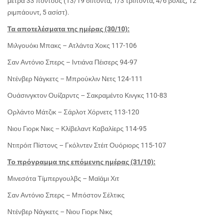
μετρά 33 πόντους (13/19 δίποντα, 1/3 τρίποντα, 4/6 βολές, 12
ριμπάουντ, 5 ασίστ).
Τα αποτελέσματα της ημέρας (30/10):
Μιλγουόκι Μπακς – Ατλάντα Χοκς 117-106
Σαν Αντόνιο Σπερς – Ιντιάνα Πέισερς 94-97
Ντένβερ Νάγκετς – Μπρούκλιν Νετς 124-111
Ουάσινγκτον Ουίζαρντς – Σακραμέντο Κινγκς 110-83
Ορλάντο Μάτζικ – Σάρλοτ Χόρνετς 113-120
Νιου Γιορκ Νικς – Κλίβελαντ Καβαλίερς 114-95
Ντιτρόιτ Πίστονς – Γκόλντεν Στέιτ Ουόριορς 115-107
Το πρόγραμμα της επόμενης ημέρας (31/10):
Μινεσότα Τίμπεργουλβς – Μαϊάμι Χιτ
Σαν Αντόνιο Σπερς – Μπόστον Σέλτικς
Ντένβερ Νάγκετς – Νιου Γιορκ Νικς