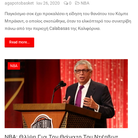
agapotobasket
Ιαν 26, 2020
0
NBA
Παγκόσμιο σοκ έχει προκαλέσει η είδηση του θανάτου του Κόμπε
Μπράιαντ, ο οποίος σκοτώθηκε, όταν το ελικόπτερό του συνετρίβη
πάνω από την περιοχή Calabasas της Καλιφόρνια.
Read more...
NBA
ΝΒΑ: Θλίψη Για Τον Θάνατο Του Ντέηβιντ