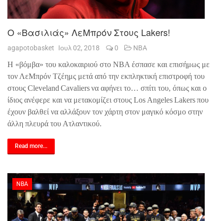
Ο «Βασιλιάς» ΛεΜπρόν Στους Lakers!
agapotobasket
Ιουλ 02, 2018
0
NBA
Η «βόμβα» του καλοκαιριού στο
NBA
έσπασε και επισήμως με
τον ΛεΜπρόν Τζέημς μετά από την εκπληκτική επιστροφή του
στους
Cleveland
Cavaliers
να αφήνει το… σπίτι του, όπως και ο
ίδιος ανέφερε και να μετακομίζει στους
Los
Angeles
Lakers
που
έχουν βαλθεί να αλλάξουν τον χάρτη στον μαγικό κόσμο στην
άλλη πλευρά του Ατλαντικού.
Read more...
NBA