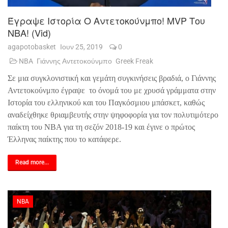
Έγραψε Ιστορία Ο Αντετοκούνμπο! MVP Του
NBA! (vid)
agapotobasket
Ιουν 25, 2019
0
NBA
Γιάννης Αντετοκούνμπο
Greek Freak
Σε μια συγκλονιστική και γεμάτη συγκινήσεις βραδιά, ο Γιάννης
Αντετοκούνμπο έγραψε
το όνομά του με χρυσά γράμματα στην
Ιστορία του ελληνικού και του Παγκόσμιου μπάσκετ, καθώς
αναδείχθηκε θριαμβευτής στην ψηφοφορία για τον πολυτιμότερο
παίκτη του
NBA
για τη σεζόν 2018-19 και έγινε ο πρώτος
Έλληνας παίκτης που το κατάφερε.
Read more...
NBA