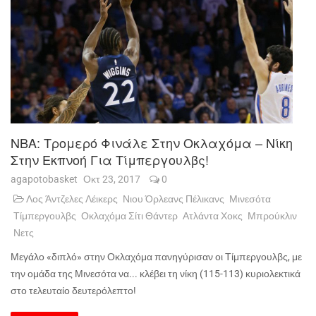
NBA: Τρομερό Φινάλε Στην Οκλαχόμα – Νίκη
Στην Εκπνοή Για Τίμπεργουλβς!
agapotobasket
Οκτ 23, 2017
0
Λος Άντζελες Λέικερς
Νιου Όρλεανς Πέλικανς
Μινεσότα
Τίμπεργουλβς
Οκλαχόμα Σίτι Θάντερ
Ατλάντα Χοκς
Μπρούκλιν
Νετς
Μεγάλο «διπλό» στην Οκλαχόμα πανηγύρισαν οι Τίμπεργουλβς, με
την ομάδα της Μινεσότα να... κλέβει τη νίκη (115-113) κυριολεκτικά
στο τελευταίο δευτερόλεπτο!