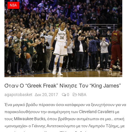
NBA
Όταν Ο “Greek Freak” Νίκησε Τον “King James”
agapotobasket
Δεκ 20, 2017
0
NBA
Ένα μαγικό βράδυ πέρασαν όσοι κατάφεραν να ξενυχτήσουν για να
παρακολουθήσουν την αναμέτρηση των
Cleveland
Cavaliers
με
τους
Milwaukee
Bucks
, όπου βρέθηκαν αντιμέτωποι σε μια… επική
«μονομαχία» ο Γιάννης Αντετοκούνμπο με τον Λεμπρόν Τζέημς, με