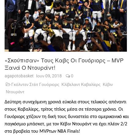
«Σκούπισαν» Τους Καβς Οι Γουόριορς – MVP
Ξανά Ο Ντουράντ!
agapotobasket
Ιουν 09, 2018
0
Γκόλντεν Στέιτ Γουόριορς
Κλίβελαντ Καβαλίερς
Κέβιν
Ντουράντ
Δεύτερη συνεχόμενη χρονιά εύκολα στους τελικούς απέναντι
στους Καβαλίερς, τρίτος τίτλος μέσα σε τέσσερα χρόνια. Οι
Γουόριορς χτίζουν τη δική τους δυναστεία στο αμερικανικό και
παγκόσμιο μπάσκετ, με τον Κέβιν Ντουράντ να έχει πλέον 2/2
στα βραβεία του
MVP
των
NBA
Finals
!