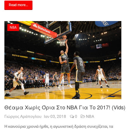
Read more...
NBA
Θέαμα Χωρίς Όρια Στο NBA Για Το 2017! (vids)
Γιώργος Αράπογλου
Ιαν 03, 2018
0
NBA
Η καινούρια χρονιά ήρθε, η αγωνιστική δράση συνεχίζεται, τα