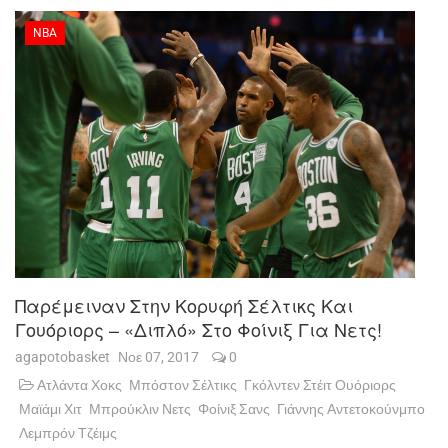
NBA
Παρέμειναν Στην Κορυφή Σέλτικς Και
Γουόριορς – «Διπλό» Στο Φοίνιξ Για Νετς!
agapotobasket
Νοε 07, 2017
0
Ατλάντα Χοκς
Μπόστον Σέλτικς
Γκόλντεν Στέιτ Ουόριορς
Μαϊάμι Χιτ
Μπρούκλιν Νετς
Φοίνιξ Σανς
Γιάννης Αντετοκούνμπο
Λεμπρόν Τζέιμς