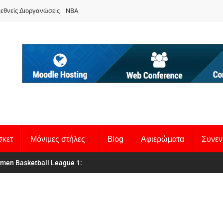
ιεθνείς Διοργανώσεις
NBA
σκετ
Μόνιμες στήλες
Blog
Αφιερώματα
Συνεν
 Basketball League 1
θνική Γυναικών
: