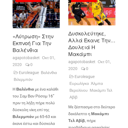
Δυσκολεύτηκε,
«Λύτρωση» Στην
Αλλά Έκανε Την…
Εκπνοή Για Την
Δουλειά Η
Βαλένθια
Μακάμπι
agapotobasket
Οκτ 01,
agapotobasket
Οκτ 01,
2020
0
2020
0
Euroleague
Βαλένθια
Euroleague
Βιλερμπάν
Ευρωλίγκα
Άλμπα
Η
Βαλένθια
με ένα καλάθι
Βερολίνου
Μακάμπι Τελ
του Σαμ Βαν Ρόσομ 16’’
Αβίβ
πριν τη λήξη πήρε πολύ
Με ξέσπασμα στο δεύτερο
δύσκολη νίκη επί της
δεκάλεπτο η
Μακάμπι
Βιλερμπάν
με 65-63 και
Τελ Αβίβ
, πήρε
έκανε έστω και δύσκολα
προβάδισμα ασφαλείας