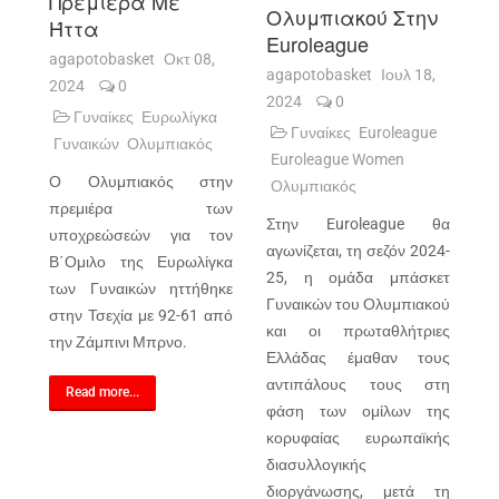
Πρεμιέρα Με
Ολυμπιακού Στην
Ήττα
Euroleague
agapotobasket
Οκτ 08,
agapotobasket
Ιουλ 18,
2024
0
2024
0
Γυναίκες
Ευρωλίγκα
Γυναίκες
Euroleague
Γυναικών
Ολυμπιακός
Euroleague Women
Ο Ολυμπιακός στην
Ολυμπιακός
πρεμιέρα των
Στην
Euroleague
θα
υποχρεώσεών για τον
αγωνίζεται, τη σεζόν 2024-
Β΄Ομιλο της Ευρωλίγκα
25, η ομάδα μπάσκετ
των Γυναικών ηττήθηκε
Γυναικών του Ολυμπιακού
στην Τσεχία με 92-61 από
και οι πρωταθλήτριες
την Ζάμπινι Μπρνο.
Ελλάδας έμαθαν τους
αντιπάλους τους στη
Read more...
φάση των ομίλων της
κορυφαίας ευρωπαϊκής
διασυλλογικής
διοργάνωσης, μετά τη