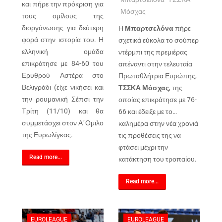
και πήρε την πρόκριση για
Μόσχας
τους ομίλους της
διοργάνωσης για δεύτερη
Η
Μπαρτσελόνα
πήρε
φορά στην ιστορία του. Η
σχετικά εύκολα το σούπερ
ελληνική ομάδα
ντέρμπι της πρεμιέρας
επικράτησε με 84-60 του
απέναντι στην τελευταία
Ερυθρού Αστέρα στο
Πρωταθλήτρια Ευρώπης,
Βελιγράδι (είχε νικήσει και
ΤΣΣΚΑ Μόσχας
, της
την ρουμανική Σέπσι την
οποίας επικράτησε με 76-
Τρίτη (11/10) και θα
66 και έδειξε με το…
συμμετάσχει στον Α΄Ομιλο
καλημέρα στην νέα χρονιά
της Ευρωλίγκας.
τις προθέσεις της να
φτάσει μέχρι την
Read more...
κατάκτηση του τροπαίου.
Read more...
EUROLEAGUE
EUROLEAGUE