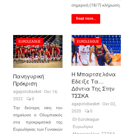
σημερινή (18/7) κλήρωση.
Read more...
EUROLEAGUE
EUROLEAGUE
Η Μπαρτσελόνα
Πανηγυρική
Έδειξε Τα…
Πρόκριση
Δόντια Της Στην
agapotobasket
Οκτ 14,
ΤΣΣΚΑ
2022
0
agapotobasket
Οκτ 02,
Την δεύτερη νίκη του
2020
0
σημείωσε ο Ολυμπιακός
Euroleague
στα προκριματικά της
Ευρωλίγκα
Ευρωλίγκας των Γυναικών
Μπαρτσελόνα
ΤΣΣΚΑ