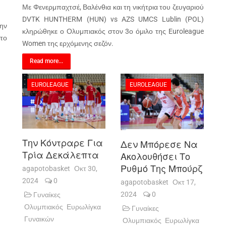
Με Φενερμπαχτσέ, Βαλένθια και τη νικήτρια του ζευγαριού
DVTK HUNTHERM (HUN) vs AZS UMCS Lublin (POL)
ην
κληρώθηκε ο Ολυμπιακός στον 3ο όμιλο της Euroleague
το
Women της ερχόμενης σεζόν.
Read more...
EUROLEAGUE
EUROLEAGUE
Την Κόντραρε Για
Δεν Μπόρεσε Να
Τρία Δεκάλεπτα
Ακολουθήσει Το
Ρυθμό Της Μπούρζ
agapotobasket
Οκτ 30,
2024
0
agapotobasket
Οκτ 17,
2024
0
Γυναίκες
Ολυμπιακός
Ευρωλίγκα
Γυναίκες
Γυναικών
Ολυμπιακός
Ευρωλίγκα