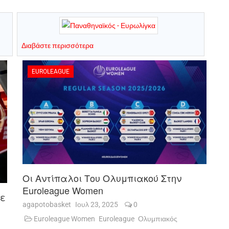
Διαβάστε περισσότερα
EUROLEAGUE
Οι Αντίπαλοι Του Ολυμπιακού Στην
Euroleague Women
Με
agapotobasket
Ιουλ 23, 2025
0
Euroleague Women
Euroleague
Ολυμπιακός