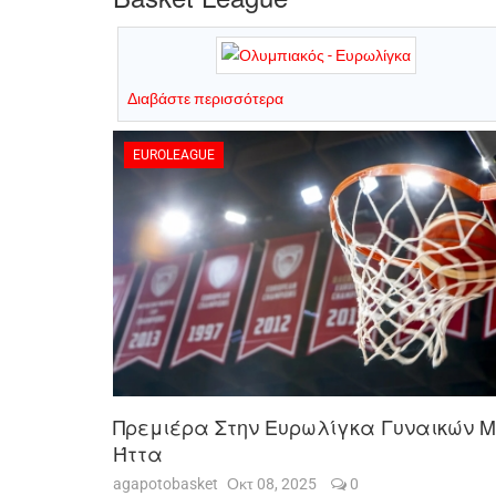
Διαβάστε περισσότερα
EUROLEAGUE
Πρεμιέρα Στην Ευρωλίγκα Γυναικών 
Ήττα
agapotobasket
Οκτ 08, 2025
0