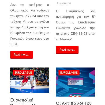
Γυναικών
Δεν τα κατάφερε ο
Ολυμπιακός και γνώρισε
Ο Ολυμπιακός σε
την ήττα με 77-64 από την
αναμέτρηση για τον Β’
τσέχικη Μπρνο σε αγώνα
Ομιλο της Euroleague
για την 4η Αγωνιστική του
Γυναικών γνώρισε την
Β’ Ομίλου της Euroleague
ήττα στο ΣΕΦ 88-53 από
Γυναικών όπου έγινε στο
τη Μπουρζ.
ΣΕΦ.
Read more...
Read more...
EUROLEAGUE
EUROLEAGUE
Ευρωπαϊκή
Οι Αντίπαλοι Του