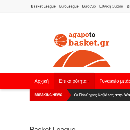
Basket League
EuroLeague
EuroCup
Εθνική Ομάδα
Δ
Αρχική
Επικαιρότητα
Γυναικείο μπά
Οι Πάνθηρες Καβάλας στην Women
Αναχώρησε για τα Γιάννενα η Ε
BREAKING NEWS
Basket League