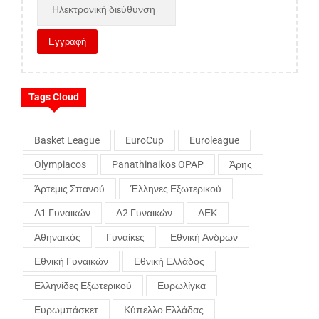
Tags Cloud
Basket League
EuroCup
Euroleague
Olympiacos
Panathinaikos OPAP
Άρης
Άρτεμις Σπανού
Έλληνες Εξωτερικού
Α1 Γυναικών
Α2 Γυναικών
ΑΕΚ
Αθηναικός
Γυναίκες
Εθνική Ανδρών
Εθνική Γυναικών
Εθνική Ελλάδος
Ελληνίδες Εξωτερικού
Ευρωλίγκα
Ευρωμπάσκετ
Κύπελλο Ελλάδας