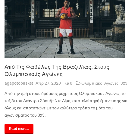
Από Τις Φαβέλες Της Βραζιλίας, Στους
Ολυμπιακούς Αγώνες
agapotobasket
Απρ 27, 2020
0
Ολυμπιακοί Αγώνες
3x3
Από την ζωή στους δρόμους μέχρι τους Ολυμπιακούς Αγώνες, το
ταξίδι του Λεάντρο Σόουζα Ντε Λίμα, αποτελεί πηγή έμπνευσης για
όλους και αποτυπώνει με τον καλύτερο τρόπο το μότο του
αγωνίσματος του 3
x
3.
Read more...