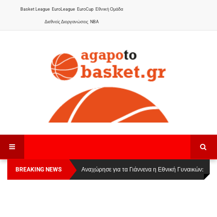
Basket League
EuroLeague
EuroCup
Εθνική Ομάδα
Διεθνείς Διοργανώσεις
NBA
BREAKING NEWS
Οι Πάνθηρες Καβάλας στην Women Basketball
Αναχώρησε για τα Γιάννενα η Εθνική Γυναικών
:
League 1