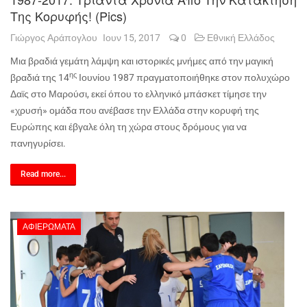
Της Κορυφής! (pics)
Γιώργος Αράπογλου
Ιουν 15, 2017
0
Εθνική Ελλάδος
Μια βραδιά γεμάτη λάμψη και ιστορικές μνήμες από την μαγική
ης
βραδιά της 14
Ιουνίου 1987 πραγματοποιήθηκε στον πολυχώρο
Δαϊς στο Μαρούσι, εκεί όπου το ελληνικό μπάσκετ τίμησε την
«χρυσή» ομάδα που ανέβασε την Ελλάδα στην κορυφή της
Ευρώπης και έβγαλε όλη τη χώρα στους δρόμους για να
πανηγυρίσει.
Read more...
ΑΦΙΕΡΏΜΑΤΑ