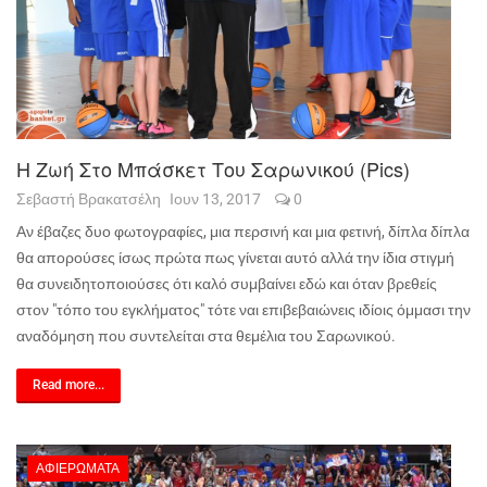
Η Ζωή Στο Μπάσκετ Του Σαρωνικού (pics)
Σεβαστή Βρακατσέλη
Ιουν 13, 2017
0
Αν έβαζες δυο φωτογραφίες, μια περσινή και μια φετινή, δίπλα δίπλα
θα απορούσες ίσως πρώτα πως γίνεται αυτό αλλά την ίδια στιγμή
θα συνειδητοποιούσες ότι καλό συμβαίνει εδώ και όταν βρεθείς
στον "τόπο του εγκλήματος" τότε ναι επιβεβαιώνεις ιδίοις όμμασι την
αναδόμηση που συντελείται στα θεμέλια του Σαρωνικού.
Read more...
ΑΦΙΕΡΏΜΑΤΑ