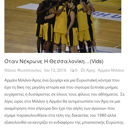
Όταν Νέκρωνε Η Θεσσαλονίκη…(vids)
Θάνος Φωτόπουλος
Ιαν 12, 2016
0
Άρης
Αρμάνι Μιλάνο
Αρμάνι Μιλάνο-Άρης ένα ζευγάρι και μια Ευρωπαϊκή κόντρα που
έχει τη δίκη της μεγάλη ιστορία και που σίγουρα ξυπνάει μνήμες
ευχάριστες ή δυσάρεστες σε όλους τους φίλους του αθλήματος. Σε
λίγες ώρες στο Μιλάνο η Αρμάνι θα αντιμετωπίσει τον Άρη σε μια
αναμέτρηση που σίγουρα δεν έχει την αίγλη των αγώνων που
είχαμε παρακολουθήσει στα τέλη της δεκαετίας του 1980 αλλά
εξακολουθεί να κεντρίζει το ενδιαφέρον της μπασκετικής Ευρώπης.