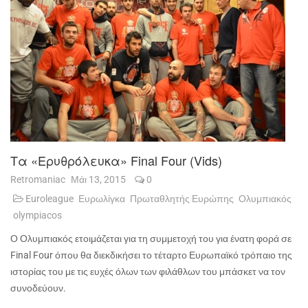
Τα «ερυθρόλευκα» Final Four (vids)
Retromaniac
Μάι 13, 2015
0
Euroleague
Ευρωλίγκα
Πρωταθλητής Ευρώπης
Ολυμπιακός
olympiacos
Ο Ολυμπιακός ετοιμάζεται για τη συμμετοχή του για ένατη φορά σε
Final Four όπου θα διεκδικήσει το τέταρτο Ευρωπαϊκό τρόπαιο της
ιστορίας του με τις ευχές όλων των φιλάθλων του μπάσκετ να τον
συνοδεύουν.