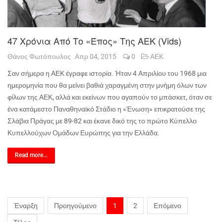
47 Χρόνια Από Το «έπος» Της ΑΕΚ (vids)
Θάνος Φωτόπουλος
Απρ 04, 2015
0
ΑΕΚ
Σαν σήμερα η ΑΕΚ έγραφε ιστορία. Ήταν 4 Απριλίου του 1968 μια
ημερομηνία που θα μείνει βαθιά χαραγμένη στην μνήμη όλων των
φίλων της ΑΕΚ, αλλά και εκείνων που αγαπούν το μπάσκετ, όταν σε
ένα κατάμεστο Παναθηναϊκό Στάδιο η «Ένωση» επικρατούσε της
Σλάβια Πράγας με 89-82 και έκανε δικό της το πρώτο Κύπελλο
Κυπελλούχων Ομάδων Ευρώπης για την Ελλάδα.
Read more...
Έναρξη
Προηγούμενο
1
2
Επόμενο