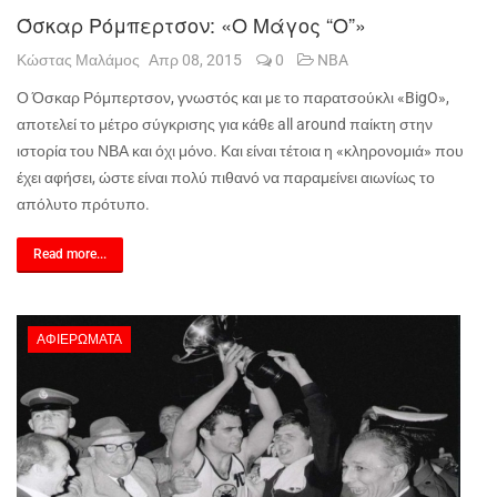
Όσκαρ Ρόμπερτσον: «Ο Μάγος “Ο”»
Κώστας Μαλάμος
Απρ 08, 2015
0
NBA
Ο Όσκαρ Ρόμπερτσον, γνωστός και με το παρατσούκλι «
Big
O
»,
αποτελεί το μέτρο σύγκρισης για κάθε
all
around
παίκτη στην
ιστορία του ΝΒΑ και όχι μόνο. Και είναι τέτοια η «κληρονομιά» που
έχει αφήσει, ώστε είναι πολύ πιθανό να παραμείνει αιωνίως το
απόλυτο πρότυπο.
Read more...
ΑΦΙΕΡΏΜΑΤΑ