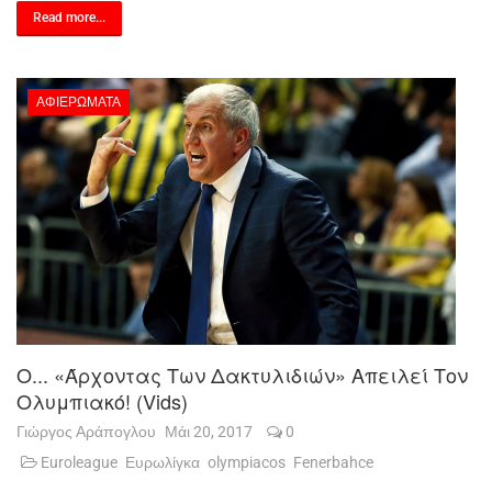
Read more...
ΑΦΙΕΡΏΜΑΤΑ
Ο... «Άρχοντας Των Δακτυλιδιών» Απειλεί Τον
Ολυμπιακό! (vids)
Γιώργος Αράπογλου
Μάι 20, 2017
0
Euroleague
Ευρωλίγκα
olympiacos
Fenerbahce