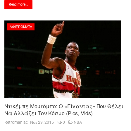
Read more...
ΑΦΙΕΡΏΜΑΤΑ
Ντικέμπε Μουτόμπο: Ο «γίγαντας» Που Θέλει
Να Αλλάξει Τον Κόσμο (pics, Vids)
Retromaniac
Νοε 29, 2015
0
NBA