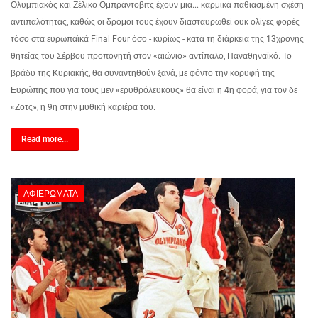
Ολυμπιακός και Ζέλικο Ομπράντοβιτς έχουν μια... καρμικά παθιασμένη σχέση
αντιπαλότητας, καθώς οι δρόμοι τους έχουν διασταυρωθεί ουκ ολίγες φορές
τόσο στα ευρωπαϊκά Final Four όσο - κυρίως - κατά τη διάρκεια της 13χρονης
θητείας του Σέρβου προπονητή στον «αιώνιο» αντίπαλο, Παναθηναϊκό. Το
βράδυ της Κυριακής, θα συναντηθούν ξανά, με φόντο την κορυφή της
Ευρώπης που για τους μεν «ερυθρόλευκους» θα είναι η 4η φορά, για τον δε
«Ζοτς», η 9η στην μυθική καριέρα του.
Read more...
ΑΦΙΕΡΏΜΑΤΑ