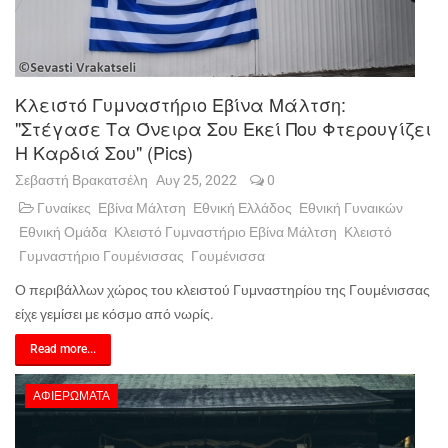
Κλειστό Γυμναστήριο Εβίνα Μάλτση:
"Στέγασε Τα Όνειρα Σου Εκεί Που Φτερουγίζει
Η Καρδιά Σου" (pics)
Σεβαστή Βρακατσέλη
Αυγ 25, 2022
0
Γυναίκες
Εβίνα Μάλτση
Εθνική Ελλάδος
Εθνική Γυναικών
Εθνική Ομάδα
Κλειστό Γυμναστήριο Εβίνα Μάλτση
Κλειστό
Γυμναστήριο Γουμένισσας
Γουμένισσα
Ο περιβάλλων χώρος του κλειστού Γυμναστηρίου της Γουμένισσας
είχε γεμίσει με κόσμο από νωρίς.
Read more...
ΑΦΙΕΡΏΜΑΤΑ