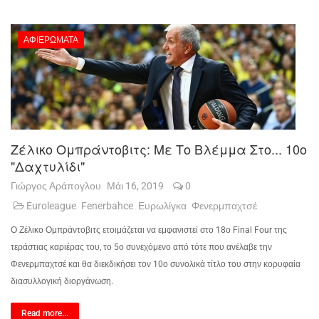
ΑΦΙΕΡΏΜΑΤΑ
Ζέλικο Ομπράντοβιτς: Με Το Βλέμμα Στο... 10ο
"δαχτυλίδι"
Γιώργος Αράπογλου
Μάι 16, 2019
0
Euroleague
Fenerbahce
Ευρωλίγκα
Φενερμπαχτσέ
Ο Ζέλικο Ομπράντοβιτς ετοιμάζεται να εμφανιστεί στο 18ο Final Four της
τεράστιας καριέρας του, το 5ο συνεχόμενο από τότε που ανέλαβε την
Φενερμπαχτσέ και θα διεκδικήσει τον 10ο συνολικά τίτλο του στην κορυφαία
διασυλλογική διοργάνωση.
Read more...