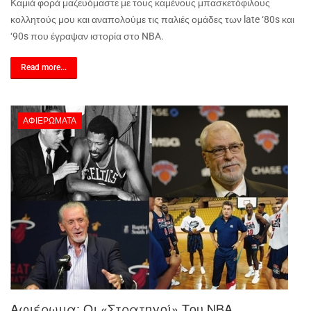
Καμιά φορά μαζευόμαστε με τους καμένους μπασκετόφιλους
κολλητούς μου και αναπολούμε τις παλιές ομάδες των
late
‘80
s
και
‘90
s
που έγραψαν ιστορία στο
NBA
.
Read more...
ΑΦΙΕΡΏΜΑΤΑ
Αφιέρωμα: Οι «στρατηγοί» Του ΝΒΑ