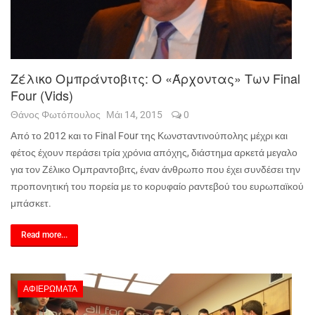
Ζέλικο Ομπράντοβιτς: Ο «άρχοντας» Των Final
Four (vids)
Θάνος Φωτόπουλος
Μάι 14, 2015
0
Από το 2012 και το
Final Four
της Κωνσταντινούπολης μέχρι και
φέτος έχουν περάσει τρία χρόνια απόχης, διάστημα αρκετά μεγαλο
για τον Ζέλικο Ομπραντοβιτς, έναν άνθρωπο που έχει συνδέσει την
προπονητική του πορεία με το κορυφαίο ραντεβού του ευρωπαϊκού
μπάσκετ.
Read more...
ΑΦΙΕΡΏΜΑΤΑ