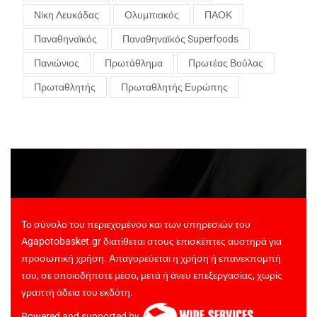
Νίκη Λευκάδας
Ολυμπιακός
ΠΑΟΚ
Παναθηναϊκός
Παναθηναϊκός Superfoods
Πανιώνιος
Πρωτάθλημα
Πρωτέας Βούλας
Πρωταθλητής
Πρωταθλητής Ευρώπης
Το σύνολο του περιεχομένου και των υπηρεσιών του
Agapotobasket.gr διατίθεται στους επισκέπτες αυστηρά για
προσωπική χρήση. Απαγορεύεται η χρήση ή επανεκπομπή
του, σε οποιοδήποτε μέσο, μετά ή άνευ επεξεργασίας, χωρίς
γραπτή άδεια του εκδότη.
Powered and supported by