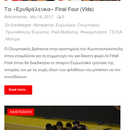
Τα «ερυθρόλευκα» Final Four (vids)
Retromaniac
Μάι 18, 2017
0
Euroleague
olympiacos
Ευρωλίγκα
Ολυμπιακός
Πρωταθλητής Ευρώπης
Ρεάλ Μαδρίτης
Φενερμπαχτσέ
ΤΣΣΚΑ
Μόσχας
Ο Ολυμπιακός βρίσκεται στην αγαπημένη του Κωνσταντινούπολη
όπου ετοιμάζεται για τη συμμετοχή του για δέκατη φορά σε Final
Four όπου θα διεκδικήσει το τέταρτο Ευρωπαϊκό τρόπαιο της
ιστορίας του με τις ευχές όλων των φιλάθλων του μπάσκετ να τον
συνοδεύουν.
Read more...
ΑΦΙΕΡΏΜΑΤΑ