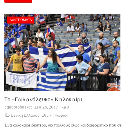
ΑΦΙΕΡΏΜΑΤΑ
Το «γαλανόλευκο» Καλοκαίρι
agapotobasket
Σεπ 25, 2017
0
Εθνική Ελλάδος
Εθνική Κωφών
Ένα καλοκαίρι ιδιαίτερο, για πολλούς ίσως και διαφορετικό που σε