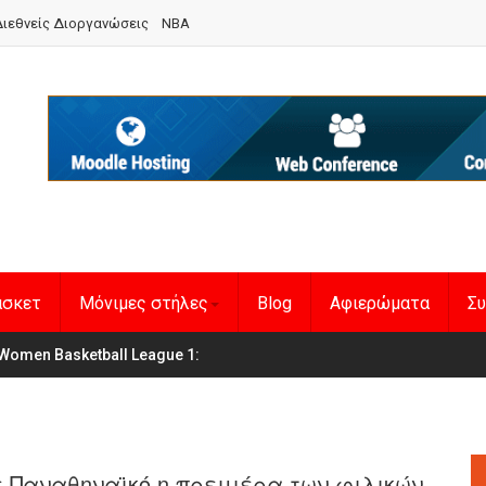
ιεθνείς Διοργανώσεις
NBA
άσκετ
Μόνιμες στήλες
Blog
Αφιερώματα
Συ
en Basketball League 1
η Εθνική Γυναικών
:
 Παναθηναϊκό η πρεμιέρα των φιλικών