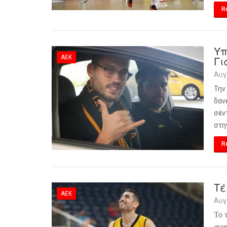
R
Υπ
ΑΕΚ
Γι
Αυγ
Την
δαν
σέν
στη
R
Τέ
ΑΕΚ
Αυγ
Το 
ανα