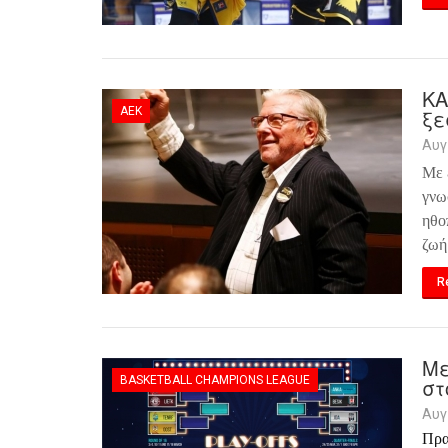
ΚΑ
ΑΕΚ
ξε
Αυγ
Με 
γνω
ηθο
ζωή
R
Με
BASKETBALL CHAMPIONS LEAGUE
στ
Αυγ
Πρα