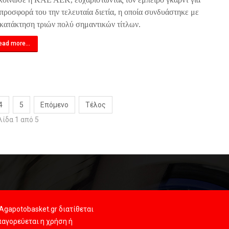
 προσφορά του την τελευταία διετία, η οποία συνδυάστηκε με
 κατάκτηση τριών πολύ σημαντικών τίτλων.
ead more...
4
5
Επόμενο
Τέλος
λίδα 1 από 5
Agapotobasket.gr διατίθεται
αγορεύεται η χρήση ή