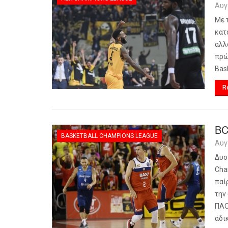
Αυγ
Με 
κατ
αλλ
πρώ
Bas
R
BC
BASKETBALL CHAMPIONS LEAGUE
Αυγ
Δυο
Cha
παί
την
ΠΑΟ
άδι