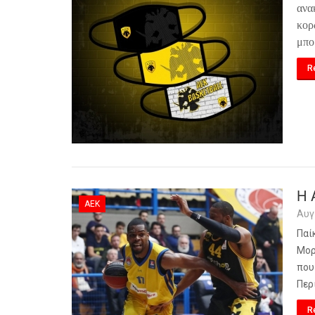
ανα
κορ
μπο
R
Η 
ΑΕΚ
Αυγ
Παί
Μορ
που
Περ
R