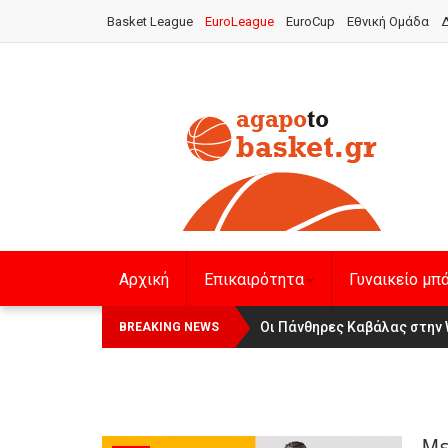
Basket League
EuroLeague
EuroCup
Εθνική Ομάδα
Δ
Αρχική
Επικαιρότητα
Γυναικείο μπ
Οι Πάνθηρες Καβάλας στην Wom
Αναχώρησε για τα Γιάννενα 
BREAKING NEWS
Με