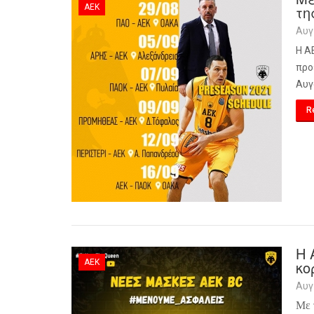
ΑΕΚ
τη
Αυγ
Η Α
προ
Αυγ
R
Η 
ΑΕΚ
κο
Αυγ
Με 