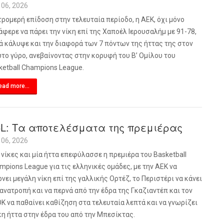
 06, 2026
τρομερή επίδοση στην τελευταία περίοδο, η ΑΕΚ, όχι μόνο
άφερε να πάρει την νίκη επί της Χαποέλ Ιερουσαλήμ με 91-78,
ά κάλυψε και την διαφορά των 7 πόντων της ήττας της στον
το γύρο, ανεβαίνοντας στην κορυφή του Β’ Ομίλου του
ketball
Champions
League
.
ead more...
L: Τα αποτελέσματα της πρεμιέρας
 06, 2026
 νίκες και μία ήττα επεφύλασσε η πρεμιέρα του
Basketball
mpions
League
για τις ελληνικές ομάδες, με την ΑΕΚ να
ρνει μεγάλη νίκη επί της γαλλικής Ορτέζ, το Περιστέρι να κάνει
 ανατροπή και να περνά από την έδρα της Γκαζιαντέπ και τον
Κ να παθαίνει καθίζηση στα τελευταία λεπτά και να γνωρίζει
κη ήττα στην έδρα του από την Μπεσίκτας.