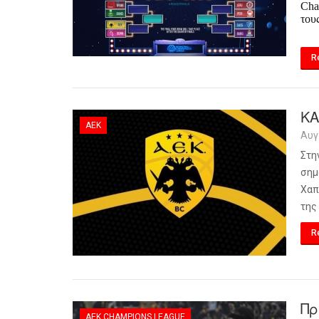
Cha
του
R
ΚΑ
ΑΕΚ
Αυγ
Στη
σημ
Χαπ
της
R
Πρ
ΑΕΚ CHAMPIONS LEAGUE