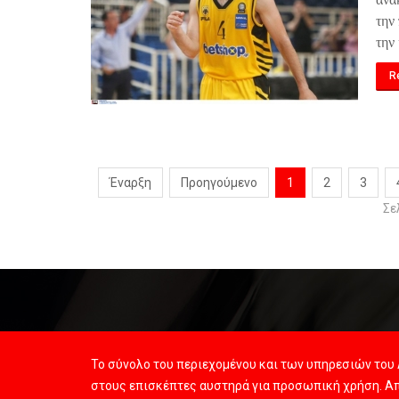
την
την
R
Έναρξη
Προηγούμενο
1
2
3
Σε
Το σύνολο του περιεχομένου και των υπηρεσιών του 
στους επισκέπτες αυστηρά για προσωπική χρήση. Απ