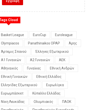
Tags Cloud
Basket League
EuroCup
Euroleague
Olympiacos
Panathinaikos OPAP
Άρης
Άρτεμις Σπανού
Έλληνες Εξωτερικού
Α1 Γυναικών
Α2 Γυναικών
ΑΕΚ
Αθηναικός
Γυναίκες
Εθνική Ανδρών
Εθνική Γυναικών
Εθνική Ελλάδος
Ελληνίδες Εξωτερικού
Ευρωλίγκα
Ευρωμπάσκετ
Κύπελλο Ελλάδας
Νίκη Λευκάδας
Ολυμπιακός
ΠΑΟΚ