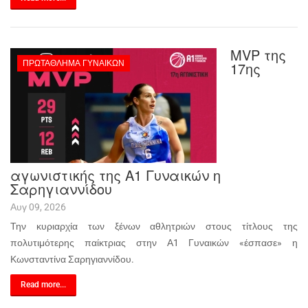
MVP της
ΠΡΩΤΆΘΛΗΜΑ ΓΥΝΑΙΚΏΝ
17ης
αγωνιστικής της Α1 Γυναικών η
Σαρηγιαννίδου
Αυγ 09, 2026
Την κυριαρχία των ξένων αθλητριών στους τίτλους της
πολυτιμότερης παίκτριας στην Α1 Γυναικών «έσπασε» η
Κωνσταντίνα Σαρηγιαννίδου.
Read more...