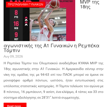
MVP της
ΠΡΩΤΆΘΛΗΜΑ ΓΥΝΑΙΚΏΝ
18ης
αγωνιστικής της Α1 Γυναικών η Ρεμπέκα
Τόμπιν
Αυγ 09, 2026
Η Ρεμπέκα Τόμπιν του Ολυμπιακού αναδείχθηκε KYANA MVP της
18ης αγωνιστικής στην Α1 Γυναικών. Η Αμερικανίδα σέντερ στην
νίκη της ομάδας της με 94-63 επί του ΠΑΟΚ μπορεί να έμεινε σε
μονοψήφιο αριθμό πόντων, ωστόσο, ήταν εντυπωσιακή στις
υπόλοιπες στατιστικές κατηγορίες. Η Τόμπιν τελείωσε τον αγώνα με
8 πόντους, 16 ριμπάουντ, 9 ασίστ, ένα κλέψιμο, 4 τάπες και 33 στο
σύστημα αξιολόγησης σε 28’31” λεπτά συμμετοχής.
Read more...