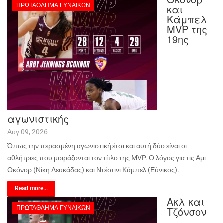
ΠΡΩΤΆΘΛΗΜΑ ΓΥΝΑΙΚΏΝ
και
Κάμπελ
MVP της
19ης
αγωνιστικής
Αυγ 09, 2026
Όπως την περασμένη αγωνιστική έτσι και αυτή δύο είναι οι
αθλήτριες που μοιράζονται τον τίτλο της MVP. Ο λόγος για τις Αμι
Οκόνορ (Νίκη Λευκάδας) και Ντέστινι Κάμπελ (Εύνικος).
Read more...
Ακλ και
ΠΡΩΤΆΘΛΗΜΑ ΓΥΝΑΙΚΏΝ
Τζόνσον