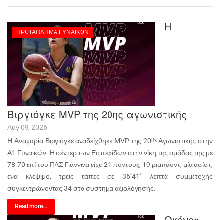
Η
ΠΡΩΤΆΘΛΗΜΑ ΓΥΝΑΙΚΏΝ
Βιργιόγκε MVP της 20ης αγωνιστικής
Αυγ 09, 2026
ης
Η Αναμαρία Βιργιόγκε αναδείχθηκε MVP της 20
Αγωνιστικής στην
Α1 Γυναικών. Η σέντερ των Εσπερίδων στην νίκη της ομάδας της με
78-70 επί του ΠΑΣ Γιάννινα είχε 21 πόντους, 19 ριμπάοντ, μία ασίστ,
ένα κλέψιμο, τρεις τάπες σε 36’41’’ λεπτά συμμετοχής
συγκεντρώνοντας 34 στο σύστημα αξιολόγησης.
Read more...
Οκόνορ