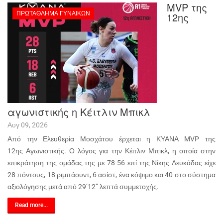
MVP της
ΠΡΩΤΆΘΛΗΜΑ ΓΥΝΑΙΚΏΝ
12ης
αγωνιστικής η Κέιτλιν Μπικλ
Αυγ 09, 2026
Από την Ελευθερία Μοσχάτου έρχεται η ΚΥΑΝΑ MVP της
12ης Αγωνιστικής. Ο λόγος για την Κέιτλιν Μπικλ, η οποία στην
επικράτηση της ομάδας της με 78-56 επί της Νίκης Λευκάδας είχε
28 πόντους, 18 ριμπάουντ, 6 ασίστ, ένα κόψιμο και 40 στο σύστημα
αξιολόγησης μετά από 29’12’’ λεπτά συμμετοχής.
Read more...