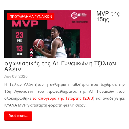
MVP της
ΠΡΩΤΆΘΛΗΜΑ ΓΥΝΑΙΚΏΝ
15ης
αγωνιστικής της Α1 Γυναικών η Tζίλιαν
Αλέιν
Αυγ 09, 2026
Η Τζίλιαν Αλέιν ήταν η αθλήτρια η αθλήτρια που ξεχώρισε την
15η Αγωνιστική του πρωταθλήματος της Α1 Γυναικών που
ολοκληρώθηκε
το απόγευμα της Τετάρτης (20/3
) και αναδείχθηκε
KYANA MVP για τέταρτη φορά τη φετινή σεζόν.
Read more...