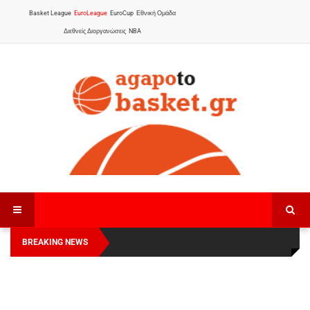
Basket League
EuroLeague
EuroCup
Εθνική Ομάδα
Διεθνείς Διοργανώσεις
NBA
BREAKING NEWS
Οι Πάνθηρες Καβάλας στην Women Basketball
Αναχώρησε για τα Γιάννενα η Εθνική Γυναικών
:
League 1