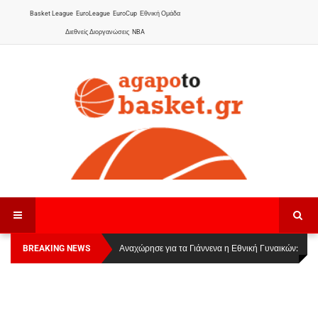
Basket League
EuroLeague
EuroCup
Εθνική Ομάδα
Διεθνείς Διοργανώσεις
NBA
BREAKING NEWS
Οι Πάνθηρες Καβάλας στην Women Basketball
Αναχώρησε για τα Γιάννενα η Εθνική Γυναικών
:
League 1