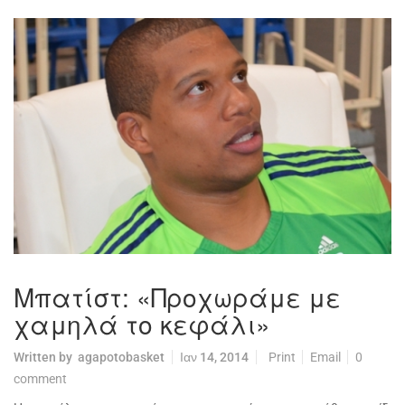
Μπατίστ: «Προχωράμε με
χαμηλά το κεφάλι»
Written by
agapotobasket
Ιαν 14, 2014
Print
Email
0
comment