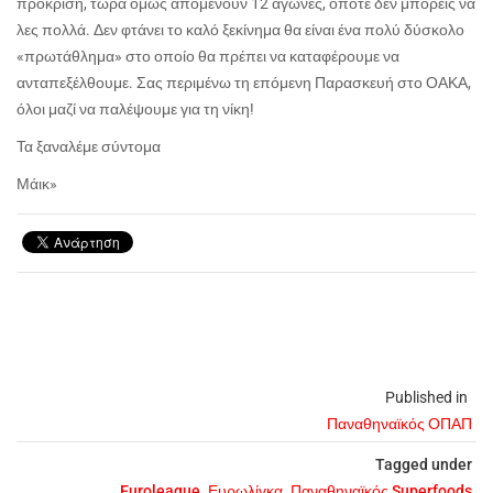
πρόκριση, τώρα όμως απομένουν 12 αγώνες, οπότε δεν μπορείς να
λες πολλά. Δεν φτάνει το καλό ξεκίνημα θα είναι ένα πολύ δύσκολο
«πρωτάθλημα» στο οποίο θα πρέπει να καταφέρουμε να
ανταπεξέλθουμε. Σας περιμένω τη επόμενη Παρασκευή στο ΟΑΚΑ,
όλοι μαζί να παλέψουμε για τη νίκη!
Τα ξαναλέμε σύντομα
Μάικ»
Published in
Παναθηναϊκός ΟΠΑΠ
Tagged under
Euroleague
Ευρωλίγκα
Παναθηναϊκός Superfoods