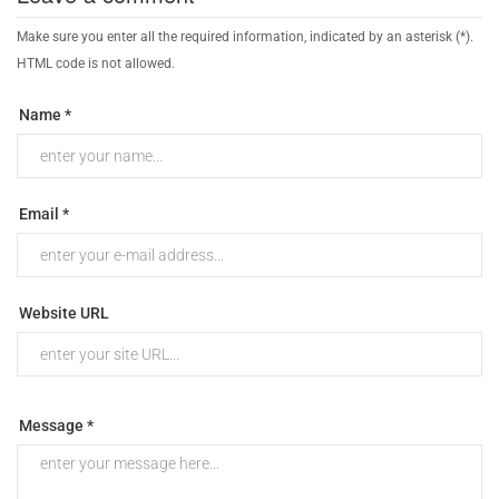
Make sure you enter all the required information, indicated by an asterisk (*).
HTML code is not allowed.
Name *
Email *
Website URL
Message *