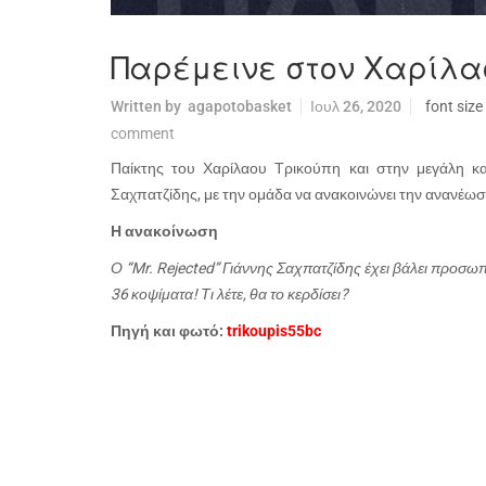
Παρέμεινε στον Χαρίλα
Written by
agapotobasket
Ιουλ 26, 2020
font size
comment
Παίκτης του Χαρίλαου Τρικούπη και στην μεγάλη κα
Σαχπατζίδης, με την ομάδα να ανακοινώνει την ανανέωσ
Η ανακοίνωση
Ο “Mr. Rejected” Γιάννης Σαχπατζίδης έχει βάλει προσωπ
36 κοψίματα! Τι λέτε, θα το κερδίσει?
Πηγή και φωτό:
trikoupis55bc