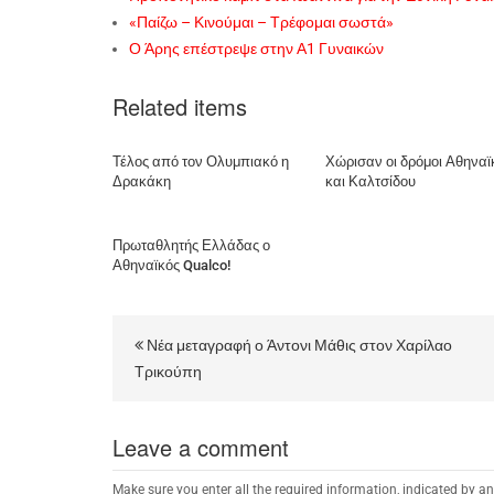
«Παίζω – Κινούμαι – Τρέφομαι σωστά»
Ο Άρης επέστρεψε στην Α1 Γυναικών
Related items
Τέλος από τον Ολυμπιακό η
Χώρισαν οι δρόμοι Αθηναϊ
Δρακάκη
και Καλτσίδου
Πρωταθλητής Ελλάδας ο
Αθηναϊκός Qualco!
Νέα μεταγραφή ο Άντονι Μάθις στον Χαρίλαο
Τρικούπη
Leave a comment
Make sure you enter all the required information, indicated by an