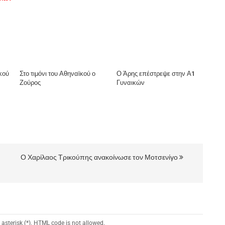
κού
Στο τιμόνι του Αθηναϊκού ο
Ο Άρης επέστρεψε στην Α1
Ζούρος
Γυναικών
Ο Χαρίλαος Τρικούπης ανακοίνωσε τον Μοτσενίγο
 asterisk (*). HTML code is not allowed.