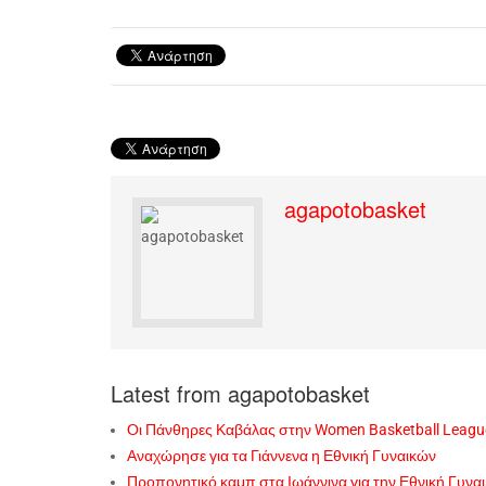
agapotobasket
Latest from agapotobasket
Οι Πάνθηρες Καβάλας στην Women Basketball Leagu
Αναχώρησε για τα Γιάννενα η Εθνική Γυναικών
Προπονητικό καμπ στα Ιωάννινα για την Εθνική Γυνα