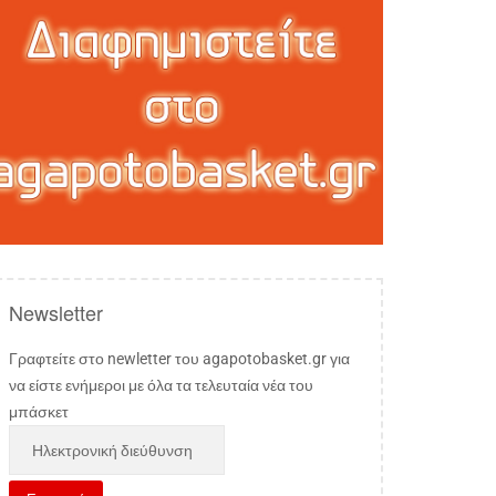
Newsletter
Γραφτείτε στο newletter του agapotobasket.gr για
να είστε ενήμεροι με όλα τα τελευταία νέα του
μπάσκετ