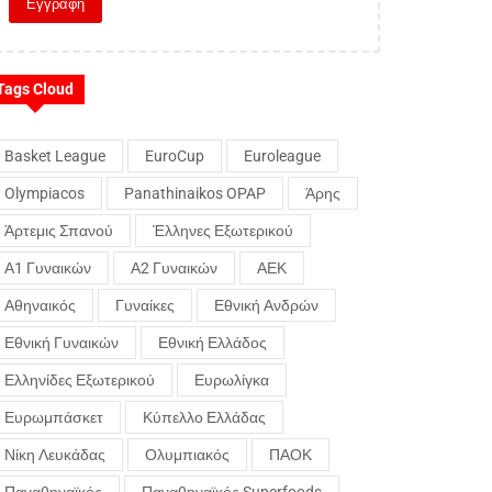
Tags Cloud
Basket League
EuroCup
Euroleague
Olympiacos
Panathinaikos OPAP
Άρης
Άρτεμις Σπανού
Έλληνες Εξωτερικού
Α1 Γυναικών
Α2 Γυναικών
ΑΕΚ
Αθηναικός
Γυναίκες
Εθνική Ανδρών
Εθνική Γυναικών
Εθνική Ελλάδος
Ελληνίδες Εξωτερικού
Ευρωλίγκα
Ευρωμπάσκετ
Κύπελλο Ελλάδας
Νίκη Λευκάδας
Ολυμπιακός
ΠΑΟΚ