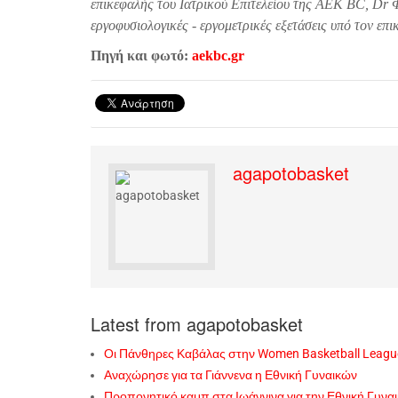
επικεφαλής του Ιατρικού Επιτελείου της ΑΕΚ BC, Dr 
εργοφυσιολογικές - εργομετρικές εξετάσεις υπό τον επ
Πηγή και φωτό:
aekbc.gr
agapotobasket
Latest from agapotobasket
Οι Πάνθηρες Καβάλας στην Women Basketball Leagu
Αναχώρησε για τα Γιάννενα η Εθνική Γυναικών
Προπονητικό καμπ στα Ιωάννινα για την Εθνική Γυνα