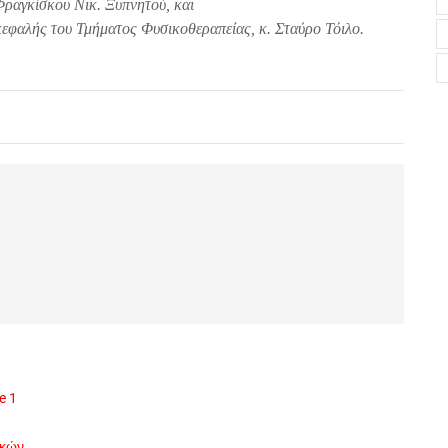
Φραγκίσκου Νικ. Ξυπνητού, και
ικεφαλής του Τμήματος Φυσικοθεραπείας, κ. Σταύρο Τόιλο.
e 1
ικών