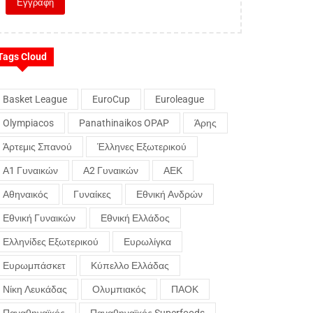
Tags Cloud
Basket League
EuroCup
Euroleague
Olympiacos
Panathinaikos OPAP
Άρης
Άρτεμις Σπανού
Έλληνες Εξωτερικού
Α1 Γυναικών
Α2 Γυναικών
ΑΕΚ
Αθηναικός
Γυναίκες
Εθνική Ανδρών
Εθνική Γυναικών
Εθνική Ελλάδος
Ελληνίδες Εξωτερικού
Ευρωλίγκα
Ευρωμπάσκετ
Κύπελλο Ελλάδας
Νίκη Λευκάδας
Ολυμπιακός
ΠΑΟΚ