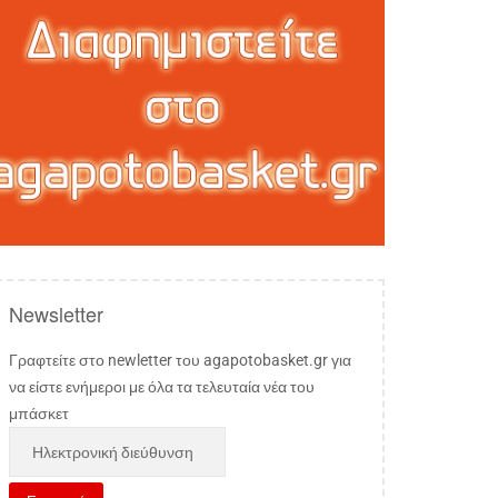
Newsletter
Γραφτείτε στο newletter του agapotobasket.gr για
να είστε ενήμεροι με όλα τα τελευταία νέα του
μπάσκετ