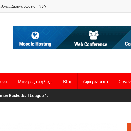
ιεθνείς Διοργανώσεις
NBA
σκετ
Μόνιμες στήλες
Blog
Αφιερώματα
Συνεν
men Basketball League 1
θνική Γυναικών
: