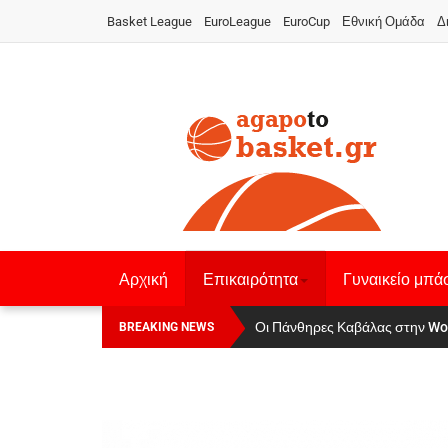
Basket League
EuroLeague
EuroCup
Εθνική Ομάδα
Δ
Αρχική
Επικαιρότητα
Γυναικείο μπά
Οι Πάνθηρες Καβάλας στην Wo
Αναχώρησε για τα Γιάννενα η Ε
BREAKING NEWS