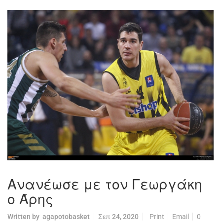
Ανανέωσε με τον Γεωργάκη
ο Άρης
Written by
agapotobasket
Σεπ 24, 2020
Print
Email
0