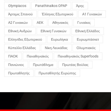
Olympiacos
Panathinaikos OPAP
Άρης
Άρτεμις Σπανού
Έλληνες Εξωτερικού
Α1 Γυναικών
Α2 Γυναικών
ΑΕΚ
Αθηναικός
Γυναίκες
Εθνική Ανδρών
Εθνική Γυναικών
Εθνική Ελλάδος
Ελληνίδες Εξωτερικού
Ευρωλίγκα
Ευρωμπάσκετ
Κύπελλο Ελλάδας
Νίκη Λευκάδας
Ολυμπιακός
ΠΑΟΚ
Παναθηναϊκός
Παναθηναϊκός Superfoods
Πανιώνιος
Πρωτάθλημα
Πρωτέας Βούλας
Πρωταθλητής
Πρωταθλητής Ευρώπης