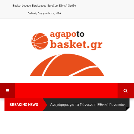
Basket League
EuroLeague
EuroCup
Εθνική Ομάδα
Διεθνείς Διοργανώσεις
NBA
BREAKING NEWS
Οι Πάνθηρες Καβάλας στην Women Basketball
Αναχώρησε για τα Γιάννενα η Εθνική Γυναικών
:
League 1