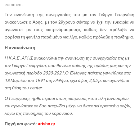
comment
Την ανανέωση της συνεργασίας του με τον Γιώργο Γεωργάκη
ανακοίνωσε ο Άρης, με τον 29χρονο σέντερ να έχει την ευκαιρία να
αγωνιστεί με τους «κιτρινόμαυρους», καθώς δεν πρόλαβε να
φορέσει τη φανέλα παρά μόνο για λίγο, καθώς πρόλαβε η πανδημία.
Η ανακοίνωση
Η Κ.Α.Ε. ΑΡΗΣ ανακοινώνει την ανανέωση της συνεργασίας της με
τον Γιώργο Γεωργάκη, που θα είναι παίκτης της ομάδας μας και την
αγωνιστική περίοδο 2020-2021.Ο Έλληνας παίκτης γεννήθηκε στις
18 Μαρτίου του 1991 στην Αθήνα, έχει ύψος 2,05 μ. και αγωνίζεται
στη θέση του center.
Ο Γεωργάκης ήρθε πέρυσι στους «κίτρινους» στα τέλη Ιανουαρίου
και αγωνίστηκε σε δυο παιχνίδια μέχρι να διακοπεί οριστικά η σεζόν,
λόγω της πανδημίας του κορονοϊού.
Πηγή και φωτό:
arisbc.gr