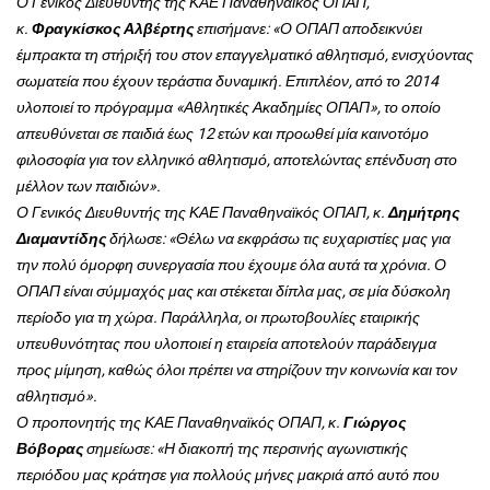
Ο Γενικός Διευθυντής της ΚΑΕ Παναθηναϊκός ΟΠΑΠ,
κ.
Φραγκίσκος Αλβέρτης
επισήμανε: «Ο ΟΠΑΠ αποδεικνύει
έμπρακτα τη στήριξή του στον επαγγελματικό αθλητισμό, ενισχύοντας
σωματεία που έχουν τεράστια δυναμική. Επιπλέον, από το 2014
υλοποιεί το πρόγραμμα «Αθλητικές Ακαδημίες ΟΠΑΠ», το οποίο
απευθύνεται σε παιδιά έως 12 ετών και προωθεί μία καινοτόμο
φιλοσοφία για τον ελληνικό αθλητισμό, αποτελώντας επένδυση στο
μέλλον των παιδιών».
Ο Γενικός Διευθυντής της ΚΑΕ Παναθηναϊκός ΟΠΑΠ, κ.
Δημήτρης
Διαμαντίδης
δήλωσε: «Θέλω να εκφράσω τις ευχαριστίες μας για
την πολύ όμορφη συνεργασία που έχουμε όλα αυτά τα χρόνια. Ο
ΟΠΑΠ είναι σύμμαχός μας και στέκεται δίπλα μας, σε μία δύσκολη
περίοδο για τη χώρα. Παράλληλα, οι πρωτοβουλίες εταιρικής
υπευθυνότητας που υλοποιεί η εταιρεία αποτελούν παράδειγμα
προς μίμηση, καθώς όλοι πρέπει να στηρίζουν την κοινωνία και τον
αθλητισμό».
Ο προπονητής της ΚΑΕ Παναθηναϊκός ΟΠΑΠ, κ.
Γιώργος
Βόβορας
σημείωσε: «Η διακοπή της περσινής αγωνιστικής
περιόδου μας κράτησε για πολλούς μήνες μακριά από αυτό που