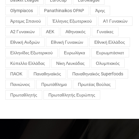
Olympiacos
Panathinaikos OPAP
Άρης
Άρτεμις Σπανού
Έλληνες Εξωτερικού
Α1 Γυναικών
Α2 Γυναικών
ΑΕΚ
Αθηναικός
Γυναίκες
Εθνική Ανδρών
Εθνική Γυναικών
Εθνική Ελλάδος
Ελληνίδες Εξωτερικού
Ευρωλίγκα
Ευρωμπάσκετ
Κύπελλο Ελλάδας
Νίκη Λευκάδας
Ολυμπιακός
ΠΑΟΚ
Παναθηναϊκός
Παναθηναϊκός Superfoods
Πανιώνιος
Πρωτάθλημα
Πρωτέας Βούλας
Πρωταθλητής
Πρωταθλητής Ευρώπης