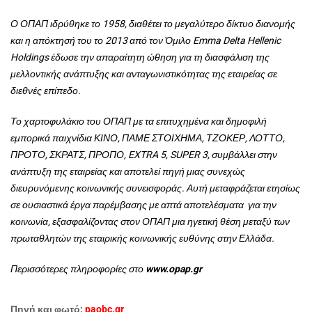
Ο ΟΠΑΠ ιδρύθηκε το 1958, διαθέτει το μεγαλύτερο δίκτυο διανομής
και η απόκτησή του το 2013 από τον Όμιλο Emma Delta Hellenic
Holdings έδωσε την απαραίτητη ώθηση για τη διασφάλιση της
μελλοντικής ανάπτυξης και ανταγωνιστικότητας της εταιρείας σε
διεθνές επίπεδο.
Το χαρτοφυλάκιο του ΟΠΑΠ με τα επιτυχημένα και δημοφιλή
εμπορικά παιχνίδια ΚΙΝΟ, ΠΑΜΕ ΣΤΟΙΧΗΜΑ, ΤΖΟΚΕΡ, ΛΟΤΤΟ,
ΠΡΟΤΟ, ΣΚΡΑΤΣ, ΠΡΟΠΟ, EXTRA 5, SUPER 3, συμβάλλει στην
ανάπτυξη της εταιρείας και αποτελεί πηγή μιας συνεχώς
διευρυνόμενης κοινωνικής συνεισφοράς. Αυτή μεταφράζεται ετησίως
σε ουσιαστικά έργα παρέμβασης με απτά αποτελέσματα για την
κοινωνία, εξασφαλίζοντας στον ΟΠΑΠ μια ηγετική θέση μεταξύ των
πρωταθλητών της εταιρικής κοινωνικής ευθύνης στην Ελλάδα.
Περισσότερες πληροφορίες στο
www.opap.gr
Πηγή και φωτό:
paobc.gr