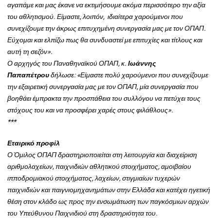
αγαπάμε και μας έκανε να εκτιμήσουμε ακόμα περισσότερο την αξία
του αθλητισμού. Είμαστε, λοιπόν, ιδιαίτερα χαρούμενοι που
συνεχίζουμε την άκρως επιτυχημένη συνεργασία μας με τον ΟΠΑΠ.
Εύχομαι και ελπίζω πως θα συνδυαστεί με επιτυχίες και τίτλους και
αυτή τη σεζόν».
Ο αρχηγός του Παναθηναϊκού ΟΠΑΠ, κ.
Ιωάννης
Παπαπέτρου
δήλωσε: «Είμαστε πολύ χαρούμενοι που συνεχίζουμε
την εξαιρετική συνεργασία μας με τον ΟΠΑΠ, μία συνεργασία που
βοηθάει έμπρακτα την προσπάθεια του συλλόγου να πετύχει τους
στόχους του και να προσφέρει χαρές στους φιλάθλους».
***
Εταιρικό προφίλ
Ο Όμιλος ΟΠΑΠ δραστηριοποιείται στη λειτουργία και διαχείριση
αριθμολαχείων, παιχνιδιών αθλητικού στοιχήματος, αμοιβαίου
ιπποδρομιακού στοιχήματος, λαχείων, στιγμιαίων τυχερών
παιχνιδιών και παιγνιομηχανημάτων στην Ελλάδα και κατέχει ηγετική
θέση στον κλάδο ως προς την ενσωμάτωση των παγκόσμιων αρχών
του Υπεύθυνου Παιχνιδιού στη δραστηριότητα του.