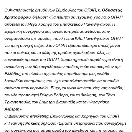
Ο Αναπληρωτής Διευθύνων Σύμβουλος του ΟΠΑΠ, κ.
Οδυσσέας
Χριστοφόρου
, δήλωσε: «Για πέμπτη συνεχόμενη χρονιά, ο ΟΠΑΠ
αποτελεί τον Μέγα Χορηγό του μπασκετικού Παναθηναϊκού. Η
εξαιρετική συνεργασία μας αντικατοπτρίζεται, άλλωστε, στην
ονοματοδοσία της ομάδας, που λέγεται ΚΑΕ Παναθηναϊκός ΟΠΑΠ
για τρίτη συνεχή σεζόν. Στον ΟΠΑΠ είμαστε ιδιαίτερα υπερήφανοι
που οι παίκτες και τα μέλη της ομάδας αγκαλιάζουν όλες τις
κοινωνικές δράσεις του ΟΠΑΠ. Χαρακτηριστικό παράδειγμα είναι η
ανακαίνιση των δύο μεγαλύτερων παιδιατρικών νοσοκομείων της
Ελλάδας, στο πλαίσιο της οποίας παραδώσαμε μια μονάδα
λοιμωδών νοσημάτων, που έχει αποτελέσει ασπίδα για τα παιδιά
απέναντι στον κορωνοϊό. Εύχομαι υγεία και επιτυχίες στην ομάδα,
τον νέο προπονητή Γιώργο Βόβορα, και τη διοίκηση, τον Τάκη
Τριαντόπουλο, τον Δημήτρη Διαμαντίδη και τον Φραγκίσκο
Αλβέρτη».
Ο Διευθυντής Marketing, Επικοινωνίας και Χορηγιών του ΟΠΑΠ
κ.
Γιάννης Ρόκκας
δήλωσε: «Είμαστε υπερήφανοι που συνεχίζουμε
την συνεργασία μας με μία ομάδα του μεγέθους και της ιστορίας της