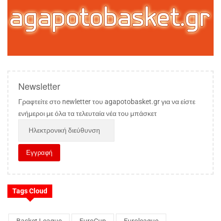
Newsletter
Γραφτείτε στο newletter του agapotobasket.gr για να είστε
ενήμεροι με όλα τα τελευταία νέα του μπάσκετ
Tags Cloud
Basket League
EuroCup
Euroleague