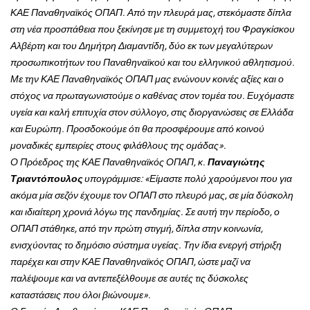
ΚΑΕ Παναθηναϊκός ΟΠΑΠ. Από την πλευρά μας, στεκόμαστε δίπλα
στη νέα προσπάθεια που ξεκίνησε με τη συμμετοχή του Φραγκίσκου
Αλβέρτη και του Δημήτρη Διαμαντίδη, δύο εκ των μεγαλύτερων
προσωπικοτήτων του Παναθηναϊκού και του ελληνικού αθλητισμού.
Με την ΚΑΕ Παναθηναϊκός ΟΠΑΠ μας ενώνουν κοινές αξίες και ο
στόχος να πρωταγωνιστούμε ο καθένας στον τομέα του. Ευχόμαστε
υγεία και καλή επιτυχία στον σύλλογο, στις διοργανώσεις σε Ελλάδα
και Ευρώπη. Προσδοκούμε ότι θα προσφέρουμε από κοινού
μοναδικές εμπειρίες στους φιλάθλους της ομάδας».
Ο Πρόεδρος της ΚΑΕ Παναθηναϊκός ΟΠΑΠ, κ.
Παναγιώτης
Τριαντόπουλος
υπογράμμισε: «Είμαστε πολύ χαρούμενοι που για
ακόμα μία σεζόν έχουμε τον ΟΠΑΠ στο πλευρό μας, σε μία δύσκολη
και ιδιαίτερη χρονιά λόγω της πανδημίας. Σε αυτή την περίοδο, ο
ΟΠΑΠ στάθηκε, από την πρώτη στιγμή, δίπλα στην κοινωνία,
ενισχύοντας το δημόσιο σύστημα υγείας. Την ίδια ενεργή στήριξη
παρέχει και στην ΚΑΕ Παναθηναϊκός ΟΠΑΠ, ώστε μαζί να
παλέψουμε και να αντεπεξέλθουμε σε αυτές τις δύσκολες
καταστάσεις που όλοι βιώνουμε».