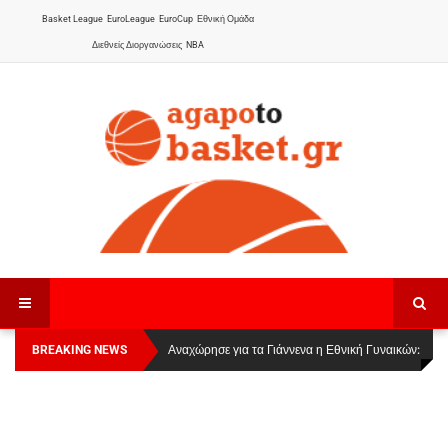
Basket League
EuroLeague
EuroCup
Εθνική Ομάδα
Διεθνείς Διοργανώσεις
NBA
BREAKING NEWS
Οι Πάνθηρες Καβάλας στην Women Basketball
Αναχώρησε για τα Γιάννενα η Εθνική Γυναικών
:
League 1