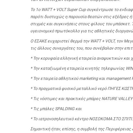
Το 1ο WATT + VOLT Super Cup συγκέντρωσε το ενδια
παρότι δυστυχώς η παρουσία θεατών στις εξέδρες ήτ
στιγμές και συγκινήσεις στους φίλους του μπάσκετ.
υγειονομικό πρωτόκολλο για τις αθλητικές διοργαν
Ο ΕΣΑΚΕ ευχαριστεί θερμά την WATT + VOLT, τον Μεγά
τις άλλους συνεργάτες του, που συνέβαλαν στην επι
* Την κορυφαία ελληνική εταιρεία αναψυκτικών και
* Την καταξιωμένη εταιρεία κινητής τηλεφωνίας WI
* Την εταιρεία αθλητικού marketing και manageme
* Το πραγματικά φυσικό μεταλλικό νερό ΠΗΓΕΣ ΚΩ
* Τις νόστιμες και πρακτικές μπάρες NATURE VALLEY
* Τις μπάλες SPALDING και
* Το ιατρονοσηλευτικό κέντρο ΝΟΣΟΚΟΜΑ ΣΤΟ ΣΠΙΤΙ.
Σημαντική ήταν, επίσης, η συμβολή της Περιφέρειας 