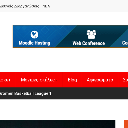
ιεθνείς Διοργανώσεις
NBA
άσκετ
Μόνιμες στήλες
Blog
Αφιερώματα
Συ
Women Basketball League 1
η Εθνική Γυναικών
: