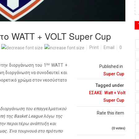
το WATT + VOLT Super Cup
Print
Email
0
ου
στην διοργάνωση του 1
WATT +
Published in
ενη διοργάνωση να συνοδευτεί και
Super Cup
φορετικό χρώμα στον νεοσύστατο
Tagged under
ΕΣΑΚΕ
Watt + Volt
Super Cup
η διοργάνωση του επαγγελματικού
Rate this item
οπή της Basket League λόγω της
 την περαιτέρω ανάπτυξη και
(0 votes)
μας. Ένα τουρνουά στο πρότυπο