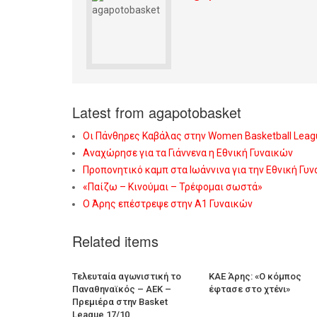
Latest from agapotobasket
Οι Πάνθηρες Καβάλας στην Women Basketball Leag
Αναχώρησε για τα Γιάννενα η Εθνική Γυναικών
Προπονητικό καμπ στα Ιωάννινα για την Εθνική Γυ
«Παίζω – Κινούμαι – Τρέφομαι σωστά»
Ο Άρης επέστρεψε στην Α1 Γυναικών
Related items
Τελευταία αγωνιστική το
ΚΑΕ Άρης: «Ο κόμπος
Παναθηναϊκός – ΑΕΚ –
έφτασε στο χτένι»
Πρεμιέρα στην Basket
League 17/10