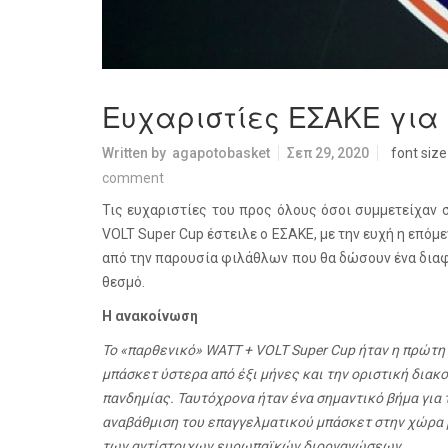
Ευχαριστίες ΕΣΑΚΕ για 
Written by
agapotobasket
Σεπ 29, 2020
font size
comment
Τις ευχαριστίες του προς όλους όσοι συμμετείχαν 
VOLT Super Cup έστειλε ο ΕΣΑΚΕ, με την ευχή η επόμ
από την παρουσία φιλάθλων που θα δώσουν ένα δια
θεσμό.
Η ανακοίνωση
Το «παρθενικό» WATT + VOLT Super Cup ήταν η πρώτ
μπάσκετ ύστερα από έξι μήνες και την οριστική διακ
πανδημίας. Ταυτόχρονα ήταν ένα σημαντικό βήμα για
αναβάθμιση του επαγγελματικού μπάσκετ στην χώρα 
των αντίστοιχων ευρωπαϊκών διοργανώσεων.