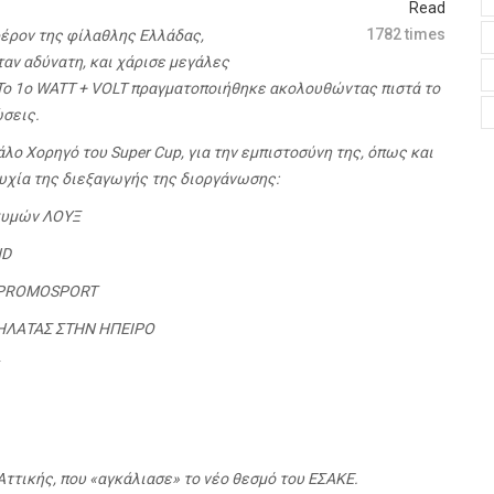
Read
1782 times
φέρον της φίλαθλης Ελλάδας,
αν αδύνατη, και χάρισε μεγάλες
 Το 1ο WATT + VOLT πραγματοποιήθηκε ακολουθώντας πιστά το
ώσεις.
λο Χορηγό του Super Cup, για την εμπιστοσύνη της, όπως και
τυχία της διεξαγωγής της διοργάνωσης:
 χυμών ΛOYΞ
ND
nt PROMOSPORT
ΣΤΗΛΑΤΑΣ ΣΤΗΝ ΗΠΕΙΡΟ
Αττικής, που «αγκάλιασε» το νέο θεσμό του ΕΣΑΚΕ.