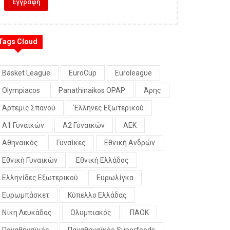
Tags Cloud
Basket League
EuroCup
Euroleague
Olympiacos
Panathinaikos OPAP
Άρης
Άρτεμις Σπανού
Έλληνες Εξωτερικού
Α1 Γυναικών
Α2 Γυναικών
ΑΕΚ
Αθηναικός
Γυναίκες
Εθνική Ανδρών
Εθνική Γυναικών
Εθνική Ελλάδος
Ελληνίδες Εξωτερικού
Ευρωλίγκα
Ευρωμπάσκετ
Κύπελλο Ελλάδας
Νίκη Λευκάδας
Ολυμπιακός
ΠΑΟΚ