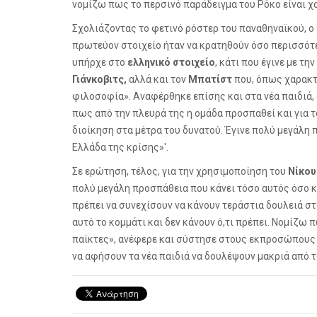
νομίζω πως το περσινό παράδειγμα του Ρόκο είναι χ
Σχολιάζοντας το φετινό ρόστερ του παναθηναϊκού, 
πρωτεύον στοιχείο ήταν να κρατηθούν όσο περισσότερ
υπήρχε στο
ελληνικό στοιχείο
, κάτι που έγινε με τ
Γιάνκοβιτς,
αλλά και τον
Μπατίστ
που, όπως χαρακτ
φιλοσοφία». Αναφέρθηκε επίσης και στα νέα παιδιά
πως από την πλευρά της η ομάδα προσπαθεί και για τ
διοίκηση στα μέτρα του δυνατού. Έγινε πολύ μεγάλη 
Ελλάδα της κρίσης»'.
Σε ερώτηση, τέλος, για την χρησιμοποίηση του
Νίκο
πολύ μεγάλη προσπάθεια που κάνει τόσο αυτός όσο και
πρέπει να συνεχίσουν να κάνουν τεράστια δουλειά στ
αυτό το κομμάτι και δεν κάνουν ό,τι πρέπει. Νομίζω
παίκτες», ανέφερε και σύστησε στους εκπροσώπους 
να αφήσουν τα νέα παιδιά να δουλέψουν μακριά από 