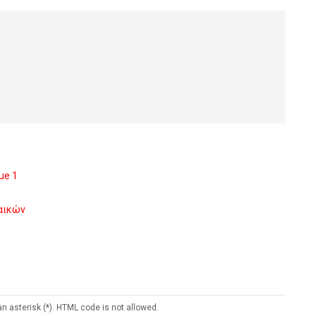
ue 1
ναικών
an asterisk (*). HTML code is not allowed.