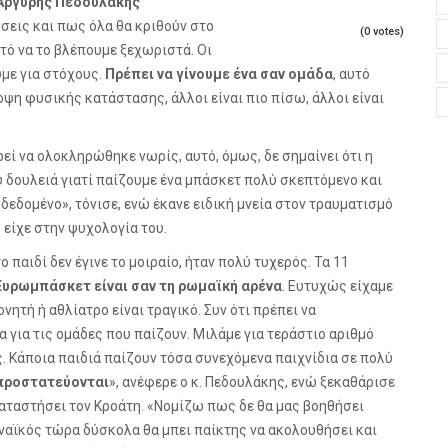
Αργύρης Πεδουλάκης
σεις και πως όλα θα κριθούν στο
(0 votes)
πτό να το βλέπουμε ξεχωριστά. Οι
υμε για στόχους.
Πρέπει να γίνουμε ένα σαν ομάδα
, αυτό
ποψη φυσικής κατάστασης, άλλοι είναι πιο πίσω, άλλοι είναι
ί να ολοκληρώθηκε νωρίς, αυτό, όμως, δε σημαίνει ότι η
 δουλειά γιατί παίζουμε ένα μπάσκετ πολύ σκεπτόμενο και
ι δεδομένο», τόνισε, ενώ έκανε ειδική μνεία στον τραυματισμό
 είχε στην ψυχολογία του.
 παιδί δεν έγινε το μοιραίο, ήταν πολύ τυχερός. Τα 11
 Ευρωμπάσκετ είναι σαν τη ρωμαϊκή αρένα
. Ευτυχώς είχαμε
νητή ή αθλίατρο είναι τραγικό. Συν ότι πρέπει να
 για τις ομάδες που παίζουν. Μιλάμε για τεράστιο αριθμό
ς. Κάποια παιδιά παίζουν τόσα συνεχόμενα παιχνίδια σε πολύ
 προστατεύονται
», ανέφερε ο κ. Πεδουλάκης, ενώ ξεκαθάρισε
καταστήσει τον Κροάτη. «Νομίζω πως δε θα μας βοηθήσει
ηναϊκός τώρα δύσκολα θα μπει παίκτης να ακολουθήσει και