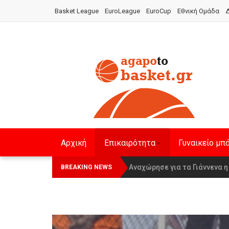
Basket League
EuroLeague
EuroCup
Εθνική Ομάδα
Δ
Αρχική
Επικαιρότητα
Γυναικείο μπ
Οι Πάνθηρες Καβάλας στην Wom
Αναχώρησε για τα Γιάννενα 
BREAKING NEWS