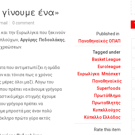
 γίνουμε ένα»
mail
0 comment
 και την Ευρωλίγκα που ξεκινούν
Published in
αμπλούχων,
Αργύρης Πεδουλάκης
,
Παναθηναϊκός ΟΠΑΠ
οχρεώσεων.
Tagged under
Basket League
Euroleague
ατα που αντιμετωπίζει η ομάδα
Ευρωλίγκα
Μπάσκετ
ν και τόνισε πως ο χρόνος
Παναθηναϊκός
ς μέρες όλοι μαζί. Λόγω του
Superfoods
 που πρέπει να κάνουμε γρήγορα
Πρωτάθλημα
ιαστικά μέχρι στιγμής έχουμε
Πρωταθλητής
που γρήγορα πρέπει να
Κυπελλούχος
με μπροστά μας έναν πολύ
Κύπελλο Ελλάδας
λόκληρο πρώτο γύρο εκτός
Rate this item