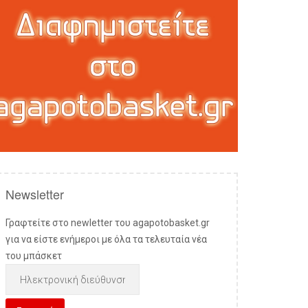
Newsletter
Γραφτείτε στο newletter του agapotobasket.gr
για να είστε ενήμεροι με όλα τα τελευταία νέα
του μπάσκετ