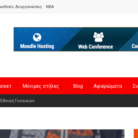
ιεθνείς Διοργανώσεις
NBA
άσκετ
Μόνιμες στήλες
Blog
Αφιερώματα
Συ
en Basketball League 1
η Εθνική Γυναικών
: