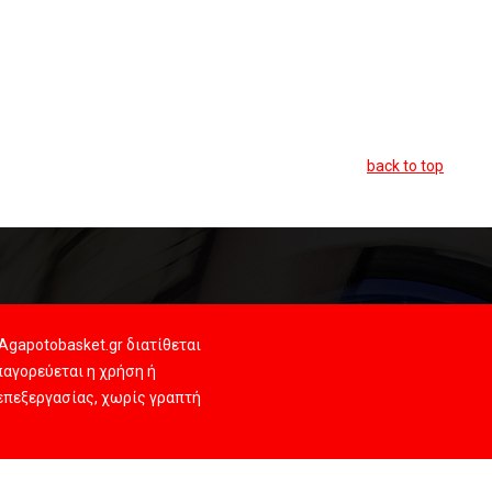
back to top
Agapotobasket.gr διατίθεται
αγορεύεται η χρήση ή
 επεξεργασίας, χωρίς γραπτή