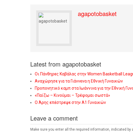
agapotobasket
Latest from agapotobasket
Οι Πάνθηρες Καβάλας στην Women Basketball Leag
Αναχώρησε για τα Γιάννενα η Εθνική Γυναικών
Προπονητικό καμπ στα Ιωάννινα για την Εθνική Γυ
«Παίζω – Κινούμαι – Τρέφομαι σωστά»
Ο Άρης επέστρεψε στην Α1 Γυναικών
Leave a comment
Make sure you enter all the required information, indicated by 