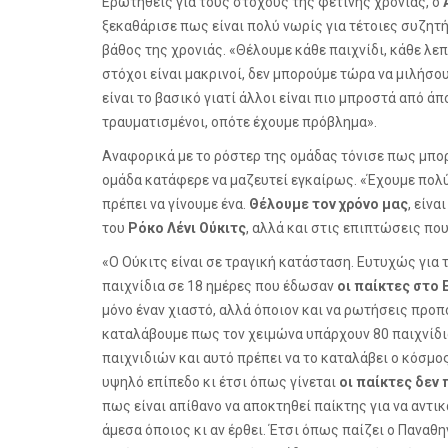
Ερωτηθείς για τους στόχους της φετινής χρονιάς, ο
ξεκαθάρισε πως είναι πολύ νωρίς για τέτοιες συζητή
βάθος της χρονιάς. «Θέλουμε κάθε παιχνίδι, κάθε λε
στόχοι είναι μακρινοί, δεν μπορούμε τώρα να μιλήσο
είναι το βασικό γιατί άλλοι είναι πιο μπροστά από ά
τραυματισμένοι, οπότε έχουμε πρόβλημα».
Αναφορικά με το ρόστερ της ομάδας τόνισε πως μπορε
ομάδα κατάφερε να μαζευτεί εγκαίρως. «Έ
χουμε πολύ
πρέπει να γίνουμε ένα.
Θέλουμε τον χρόνο μας
, είνα
του
Ρόκο Λένι Ούκιτς
, αλλά και στις επιπτώσεις που
«Ο Ούκιτς είναι σε τραγική κατάσταση. Ευτυχώς για το
παιχνίδια σε 18 ημέρες που έδωσαν
οι παίκτες στο
μόνο έναν χιαστό, αλλά όποιον και να ρωτήσεις προπο
καταλάβουμε πως τον χειμώνα υπάρχουν 80 παιχνίδια
παιχνιδιών και αυτό πρέπει να το καταλάβει ο κόσμο
υψηλό επίπεδο κι έτσι όπως γίνεται
οι παίκτες δεν
πως είναι απίθανο να αποκτηθεί παίκτης για να αντι
άμεσα όποιος κι αν έρθει. Έτσι όπως παίζει ο Παναθ