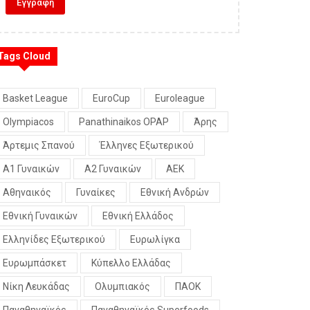
Tags Cloud
Basket League
EuroCup
Euroleague
Olympiacos
Panathinaikos OPAP
Άρης
Άρτεμις Σπανού
Έλληνες Εξωτερικού
Α1 Γυναικών
Α2 Γυναικών
ΑΕΚ
Αθηναικός
Γυναίκες
Εθνική Ανδρών
Εθνική Γυναικών
Εθνική Ελλάδος
Ελληνίδες Εξωτερικού
Ευρωλίγκα
Ευρωμπάσκετ
Κύπελλο Ελλάδας
Νίκη Λευκάδας
Ολυμπιακός
ΠΑΟΚ