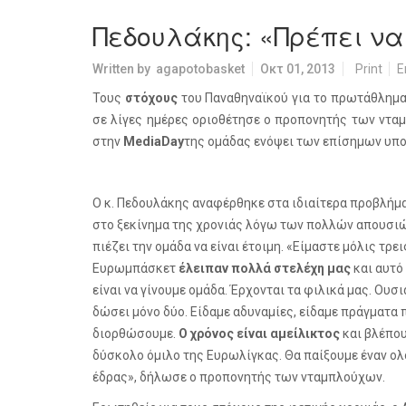
Πεδουλάκης: «Πρέπει να
Written by
agapotobasket
Οκτ 01, 2013
Print
E
Τους
στόχους
του Παναθηναϊκού για το πρωτάθλημα
σε λίγες ημέρες οριοθέτησε ο προπονητής των ντ
στην
Media
Day
της ομάδας ενόψει των επίσημων υπ
Ο κ. Πεδουλάκης αναφέρθηκε στα ιδιαίτερα προβλήμ
στο ξεκίνημα της χρονιάς λόγω των πολλών απουσιώ
πιέζει την ομάδα να είναι έτοιμη.
«Είμαστε μόλις τρει
Ευρωμπάσκετ
έλειπαν πολλά στελέχη μας
και αυτό
είναι να γίνουμε ομάδα. Έρχονται τα φιλικά μας. Ουσ
δώσει μόνο δύο. Είδαμε αδυναμίες, είδαμε πράγματα 
διορθώσουμε.
Ο χρόνος είναι αμείλικτος
και βλέπου
δύσκολο όμιλο της Ευρωλίγκας. Θα παίξουμε έναν ο
έδρας», δήλωσε ο προπονητής των νταμπλούχων.