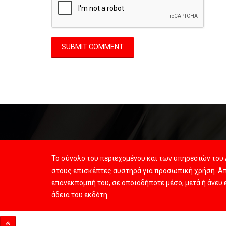
Το σύνολο του περιεχομένου και των υπηρεσιών του 
στους επισκέπτες αυστηρά για προσωπική χρήση. Απ
επανεκπομπή του, σε οποιοδήποτε μέσο, μετά ή άνευ
άδεια του εκδότη.