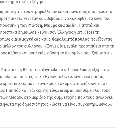
αρακτηριστικό», εξήγησε.
ο προπονητής του «τριφυλλιού» επεσήμανε πως από πέρσι το
οι παίκτες γινόταν και, βεβαίως, να καλυφθεί το κενό που
ην προσθήκη των
Φώτση, Μαυροκεφαλίδη, Παππά και
ηριστικά σημείωσε «
είναι σαν Έλληνας γιατί ξέρει τη
, όπως ο
Διαμαντάκος
και ο
Χαραλαμπόπουλος
, τονίζοντας
ο μέλλον του συλλόγου. «Έγινε μία μεγάλη προσπάθεια από τη
προσπάθεια και δουλειά με βάση τα δεδομένα που ζούμε στην
υ Παππά
στη θέση του
play
maker
ο κ. Πεδουλάκης εξήρε την
 όλοι οι παίκτες του. «Έχουν ταλέντο, είναι νέα παιδιά,
ο αμυντικό κομμάτι. Συνήθως οι σκόρερς παγιδεύονται σε
 πως Παππάς και Γιάνκοβιτς
είναι ώριμοι
. Βοηθάμε όλοι τους
των Μέσων, στο μερίδιο της συμμετοχής που τους αναλογεί,
τα φώτα της δημοσιότητας «ώστε να είναι συγκεντρωμένοι»
.