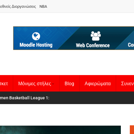
ιεθνείς Διοργανώσεις
NBA
σκετ
Μόνιμες στήλες
Blog
Αφιερώματα
Συνεν
 Basketball League 1
θνική Γυναικών
: