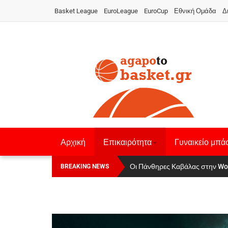
Basket League
EuroLeague
EuroCup
Εθνική Ομάδα
Δ
Αρχική
Επικαιρότητα
Γυναικείο μπά
Οι Πάνθηρες Καβάλας στην Women
Αναχώρησε για τα Γιάννενα η Ε
BREAKING NEWS