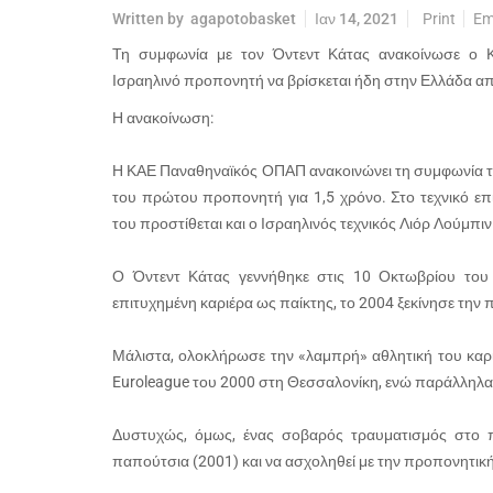
Written by
agapotobasket
Ιαν 14, 2021
Print
Em
Τη συμφωνία με τον Όντεντ Κάτας ανακοίνωσε ο
Ισραηλινό προπονητή να βρίσκεται ήδη στην Ελλάδα απ
Η ανακοίνωση:
Η ΚΑΕ Παναθηναϊκός ΟΠΑΠ ανακοινώνει τη συμφωνία της
του πρώτου προπονητή για 1,5 χρόνο. Στο τεχνικό επ
του προστίθεται και ο Ισραηλινός τεχνικός Λιόρ Λούμπιν
Ο Όντεντ Κάτας γεννήθηκε στις 10 Οκτωβρίου του
επιτυχημένη καριέρα ως παίκτης, το 2004 ξεκίνησε την 
Μάλιστα, ολοκλήρωσε την «λαμπρή» αθλητική του καρ
Euroleague του 2000 στη Θεσσαλονίκη, ενώ παράλληλ
Δυστυχώς, όμως, ένας σοβαρός τραυματισμός στο 
παπούτσια (2001) και να ασχοληθεί με την προπονητική