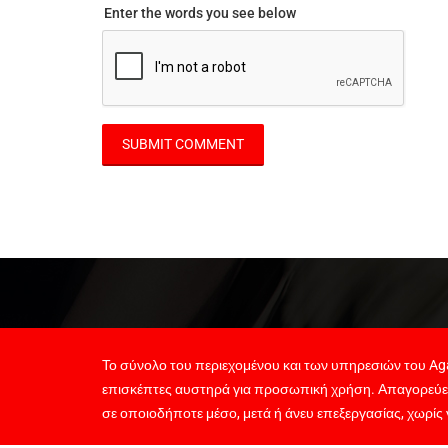
Enter the words you see below
Το σύνολο του περιεχομένου και των υπηρεσιών του Aga
επισκέπτες αυστηρά για προσωπική χρήση. Απαγορεύε
σε οποιοδήποτε μέσο, μετά ή άνευ επεξεργασίας, χωρίς 