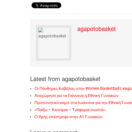
agapotobasket
Latest from agapotobasket
Οι Πάνθηρες Καβάλας στην Women Basketball Leagu
Αναχώρησε για τα Γιάννενα η Εθνική Γυναικών
Προπονητικό καμπ στα Ιωάννινα για την Εθνική Γυνα
«Παίζω – Κινούμαι – Τρέφομαι σωστά»
Ο Άρης επέστρεψε στην Α1 Γυναικών