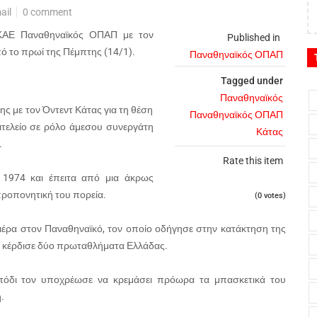
ail
0 comment
 ΚΑΕ Παναθηναϊκός ΟΠΑΠ με τον
Published in
ό το πρωί της Πέμπτης (14/1).
Παναθηναϊκός ΟΠΑΠ
Tagged under
Παναθηναϊκός
 με τον Όντεντ Κάτας για τη θέση
Παναθηναϊκός ΟΠΑΠ
ιτελείο σε ρόλο άμεσου συνεργάτη
Κάτας
.
Rate this item
 1974 και έπειτα από μια άκρως
προπονητική του πορεία.
(0 votes)
ιέρα στον Παναθηναϊκό, τον οποίο οδήγησε στην κατάκτηση της
α κέρδισε δύο πρωταθλήματα Ελλάδας.
πόδι τον υποχρέωσε να κρεμάσει πρόωρα τα μπασκετικά του
.