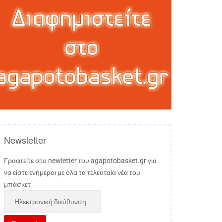
Newsletter
Γραφτείτε στο newletter του agapotobasket.gr για
να είστε ενήμεροι με όλα τα τελευταία νέα του
μπάσκετ