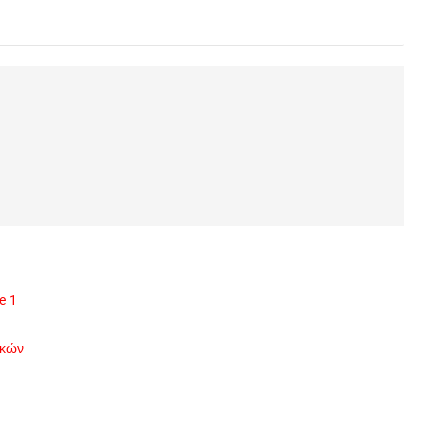
e 1
ικών