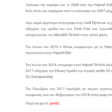
Ξεκίνησε την καριέρα του το 2004 από την Hapoel Gal
Aviv, όπου και παρέμεινε από το καλοκαίρι του 2007 μέχ
Λίγο καιρό αργότερα επέστρεψε στην Galil Elyon και τ
οδήγησε την ομάδα του στο Final Four του πρωταθ
επικρατώντας της Macabbi Tel Aviv στην τελική φάση.
Τον Ιούνιο του 2010 ο Κάτας συμφώνησε με τη Hapo
προπονητή στην Hapoel Eilat.
Τον Ιούνιο του 2014 υπέγραψε στην Hapoel Tel Aviv αλλ
2017 οδήγησε την Εθνική Ομάδα του Ισραήλ under-20 σ
20 Championship.
Τον Οκτώβριο του 2017 προήχθη σε πρώτο προπονη
συμφωνία, ενώ τον Φεβρουάριο του 2018 επέστρεψε στ
Πηγή και φωτό:
paobc