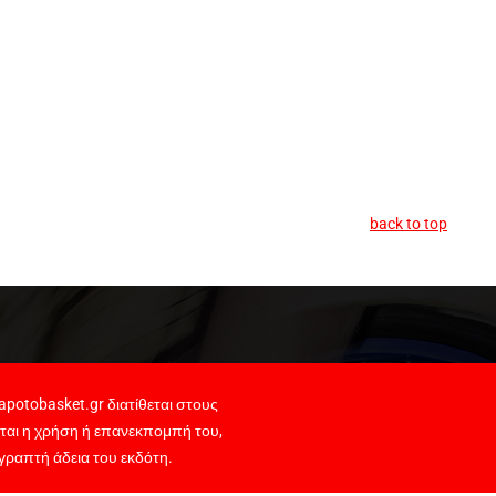
back to top
potobasket.gr διατίθεται στους
ται η χρήση ή επανεκπομπή του,
γραπτή άδεια του εκδότη.