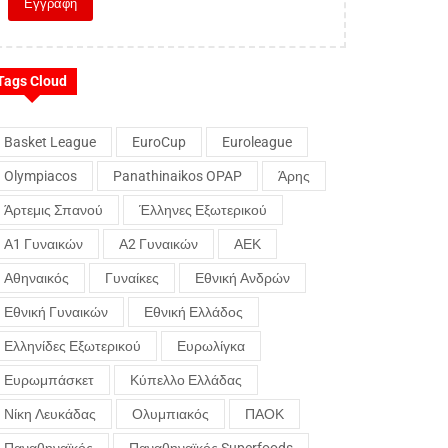
Tags Cloud
Basket League
EuroCup
Euroleague
Olympiacos
Panathinaikos OPAP
Άρης
Άρτεμις Σπανού
Έλληνες Εξωτερικού
Α1 Γυναικών
Α2 Γυναικών
ΑΕΚ
Αθηναικός
Γυναίκες
Εθνική Ανδρών
Εθνική Γυναικών
Εθνική Ελλάδος
Ελληνίδες Εξωτερικού
Ευρωλίγκα
Ευρωμπάσκετ
Κύπελλο Ελλάδας
Νίκη Λευκάδας
Ολυμπιακός
ΠΑΟΚ