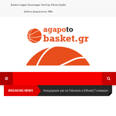
Basket League
EuroLeague
EuroCup
Εθνική Ομάδα
Διεθνείς Διοργανώσεις
NBA
BREAKING NEWS
Οι Πάνθηρες Καβάλας στην Women Basketball
Αναχώρησε για τα Γιάννενα η Εθνική Γυναικών
:
League 1