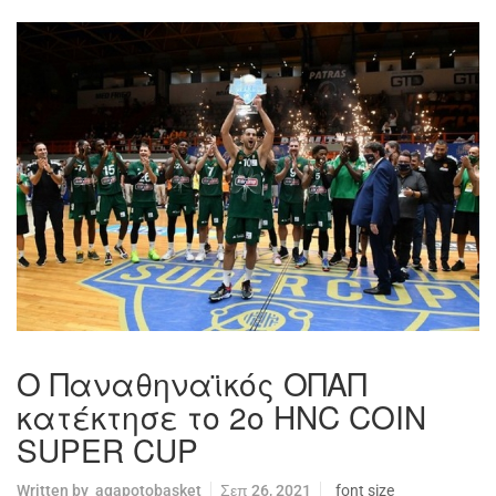
O Παναθηναϊκός ΟΠΑΠ
κατέκτησε το 2ο HNC COIN
SUPER CUP
Written by
agapotobasket
Σεπ 26, 2021
font size