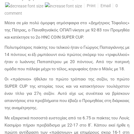
Print
Email
0
comment
Μέσα σε μία πολύ όμορφη ατμόσφαιρα στο «Δημήτριος Τόφαλος»
της Πάτρας, ο Παναθηναϊκός ΟΠΑΠ νίκησε με 92-83 τον Προμηθέα
και κατέκτησε το 2ο HNC COIN SUPER CUP.
Πολυτιμότερος παίκτης του τελικού ήταν ο Γιώργος Παπαγιάννης με
14 πόντους κι έξι ριμπάουντ ενώ πρώτος σκόρερ του «τριφυλλιού»
ήταν ο Ιωάννης Παπαπέτρου με 20 πόντους. Από την πατρινή
ομάδα που πάλεψε μέχρι το τέλος, κορυφαίος ήταν ο Μάιλς με 18.
Oι «πράσινοι» ήθελαν το πρώτο τρόπαιο της σεζόν, το πρώτο
SUPER CUP της ιστορίας τους και να κατακτήσουν τουλάχιστον
έναν τίτλο για 27η σεζόν. Αυτό είχε ως συνέπεια να βρίσκουν
απαντήσεις στα προβλήματα που έβαζε ο Προμηθέας στη διάρκειας
της αναμέτρησης.
Με εξαιρετικά ποσοστά ευστοχίας από τα 6.75 οι παίκτες του Λουίς
Κασιμίρο πήραν προβάδισμα με 22-17 στο 8’. Κάπου εκεί ήρθε η
πρώτη αντίδραση των «πράσινων» με επιμέρους σκορ 16-1 στη