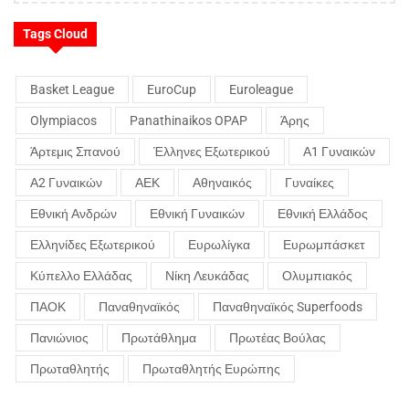
Tags Cloud
Basket League
EuroCup
Euroleague
Olympiacos
Panathinaikos OPAP
Άρης
Άρτεμις Σπανού
Έλληνες Εξωτερικού
Α1 Γυναικών
Α2 Γυναικών
ΑΕΚ
Αθηναικός
Γυναίκες
Εθνική Ανδρών
Εθνική Γυναικών
Εθνική Ελλάδος
Ελληνίδες Εξωτερικού
Ευρωλίγκα
Ευρωμπάσκετ
Κύπελλο Ελλάδας
Νίκη Λευκάδας
Ολυμπιακός
ΠΑΟΚ
Παναθηναϊκός
Παναθηναϊκός Superfoods
Πανιώνιος
Πρωτάθλημα
Πρωτέας Βούλας
Πρωταθλητής
Πρωταθλητής Ευρώπης