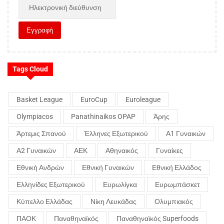
Tags Cloud
Basket League
EuroCup
Euroleague
Olympiacos
Panathinaikos OPAP
Άρης
Άρτεμις Σπανού
Έλληνες Εξωτερικού
Α1 Γυναικών
Α2 Γυναικών
ΑΕΚ
Αθηναικός
Γυναίκες
Εθνική Ανδρών
Εθνική Γυναικών
Εθνική Ελλάδος
Ελληνίδες Εξωτερικού
Ευρωλίγκα
Ευρωμπάσκετ
Κύπελλο Ελλάδας
Νίκη Λευκάδας
Ολυμπιακός
ΠΑΟΚ
Παναθηναϊκός
Παναθηναϊκός Superfoods