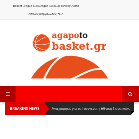
Basket League
EuroLeague
EuroCup
Εθνική Ομάδα
Διεθνείς Διοργανώσεις
NBA
BREAKING NEWS
Οι Πάνθηρες Καβάλας στην Women Basketball
Αναχώρησε για τα Γιάννενα η Εθνική Γυναικών
:
League 1