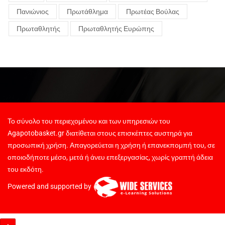
Πανιώνιος
Πρωτάθλημα
Πρωτέας Βούλας
Πρωταθλητής
Πρωταθλητής Ευρώπης
Το σύνολο του περιεχομένου και των υπηρεσιών του
Agapotobasket.gr διατίθεται στους επισκέπτες αυστηρά για
προσωπική χρήση. Απαγορεύεται η χρήση ή επανεκπομπή του, σε
οποιοδήποτε μέσο, μετά ή άνευ επεξεργασίας, χωρίς γραπτή άδεια
του εκδότη.
Powered and supported by