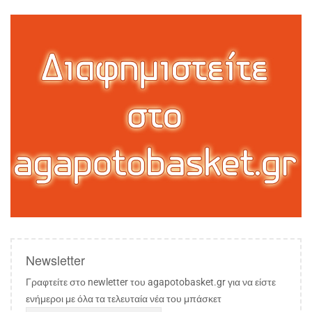
Newsletter
Γραφτείτε στο newletter του agapotobasket.gr για να είστε
ενήμεροι με όλα τα τελευταία νέα του μπάσκετ