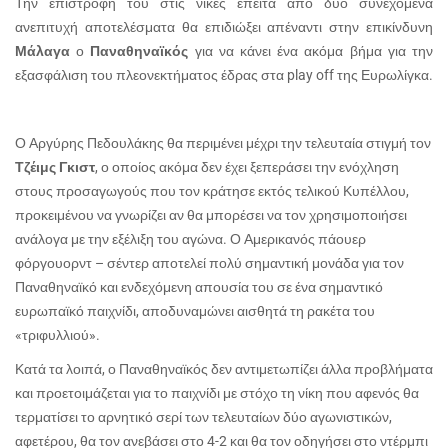
Την επιστροφή του στις νίκες έπειτα από δύο συνεχόμενα
ανεπιτυχή αποτελέσματα θα επιδιώξει απέναντι στην επικίνδυνη
Μάλαγα
ο
Παναθηναϊκός
για να κάνει ένα ακόμα βήμα για την
εξασφάλιση του πλεονεκτήματος έδρας στα
play
off
της Ευρωλίγκα.
Ο Αργύρης Πεδουλάκης θα περιμένει μέχρι την τελευταία στιγμή τον
Τζέιμς Γκιστ
, ο οποίος ακόμα δεν έχει ξεπεράσει την ενόχληση
στους προσαγωγούς που τον κράτησε εκτός τελικού Κυπέλλου,
προκειμένου να γνωρίζει αν θα μπορέσει να τον χρησιμοποιήσει
ανάλογα με την εξέλιξη του αγώνα. Ο Αμερικανός πάουερ
φόργουορντ – σέντερ αποτελεί πολύ σημαντική μονάδα για τον
Παναθηναϊκό και ενδεχόμενη απουσία του σε ένα σημαντικό
ευρωπαϊκό παιχνίδι, αποδυναμώνει αισθητά τη ρακέτα του
«τριφυλλιού».
Κατά τα λοιπά, ο Παναθηναϊκός δεν αντιμετωπίζει άλλα προβλήματα
και προετοιμάζεται για το παιχνίδι με στόχο τη νίκη που αφενός θα
τερματίσει το αρνητικό σερί των τελευταίων δύο αγωνιστικών,
αφετέρου, θα τον ανεβάσει στο 4-2 και θα τον οδηγήσει στο ντέρμπι