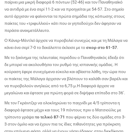
παίρνει μια μικρή διαφορά 6 πόντων (52-46) και τον Παναθηναϊκό
να αντιδρά με ένα σερί 11-2 και να προηγείται με 54-57. Στο σημείο
αυτό άρχισαν να φαίνονται τα πρώτα σημάδια της κόπωσης στους
παίκτες του «τριφυλλιού» κάτι που οι γηπεδούχοι δεν άφησαν να
περάσει ανεκμετάλλευτο.
Ο Κάνερ-Μέντλεϊ άρχισε να πυροβολεί συνεχώς και με τη Μάλαγα να
κάνει ένα σερί 7-0 το δεκάλεπτο έκλεισε με το
σκορ στο 61-57
.
Με το ξεκίνημα της τελευταίας περιόδου ο Παναθηναϊκός έδειξε ότι
δε μπορεί να ακολουθήσει τον ρυθμό της ισπανικής ομάδας. Η
κούραση έφερε συνεχόμενα εύκολα και αβίαστα λάθη, την ώρα που
οι παίκτες της Μάλαγα άρχισαν να βλέπουν το καλάθι σαν βαρέλι και
να πυροβολούν ανηλεώς από τα 6,75 μ.Η διαφορά άρχισε να
μεγαλώνει και έφτασε για πρώτη φορά σε διψήφια επίπεδα στο 36’.
Με τον Γκρέιντζερ να ολοκληρώνει το παιχνίδι με 4/5 τρίποντα η
διαφορά έφτασε μέχρι και τους 19 πόντους πριν ο Ματσιούλις με
τρίποντο γράψει
το τελικό 87-71
που φέρνει τις δύο ομάδες στο 3-
3 στον όμιλο και να έχουν πια τις ίδιες πιθανότητες για πρόκριση
στην επόμενη φάση, αλλά να έχουν χάσει έδαφος στην διεκδίκηση