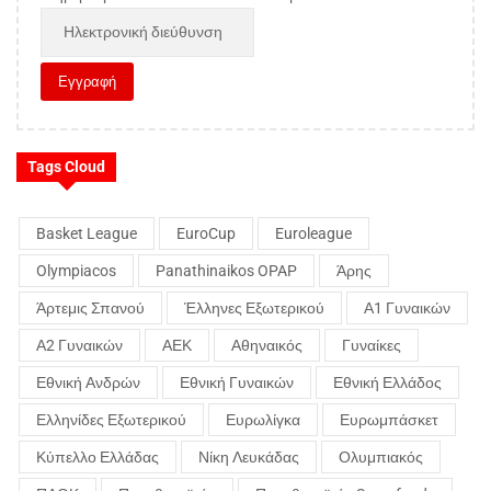
Tags Cloud
Basket League
EuroCup
Euroleague
Olympiacos
Panathinaikos OPAP
Άρης
Άρτεμις Σπανού
Έλληνες Εξωτερικού
Α1 Γυναικών
Α2 Γυναικών
ΑΕΚ
Αθηναικός
Γυναίκες
Εθνική Ανδρών
Εθνική Γυναικών
Εθνική Ελλάδος
Ελληνίδες Εξωτερικού
Ευρωλίγκα
Ευρωμπάσκετ
Κύπελλο Ελλάδας
Νίκη Λευκάδας
Ολυμπιακός