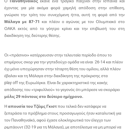
Ο
Παναθηναϊκός
έκανε ένα τραγικό παιχνίδι στην Ισπανία και
έχοντας για μία ακόμα φορά χαμηλή απόδοση στην επίθεση,
γνώρισε την τρίτη του συνεχόμενη ήττα, αυτή τη φορά από την
Μάλαγα με 87-71
και πλέον ο αγώνας με τον Ολυμπιακό στο
ΟΑΚΑ εκτός από το γόητρο κρίνει και την επιβίωσή του στη
διεκδίκηση της δεύτερης θέσης.
Οι «πράσινοι» κατέρρευσαν στην τελευταία περίοδο όπου το
επιμέρους σκορ για την γηπεδούχο ομάδα να είναι 26-14 και πλέον
όχι μόνο υποχώρησαν στην τέταρτη θέση του ομίλου, αλλά πλέον
έβαλαν και τη Μάλαγα στην διεκδίκηση της πρόκρισης στα
play
off
της Ευρωλίγκα. Είναι δε χαρακτηριστικό της κακής
απόδοσης του «τριφυλλιού» το γεγονός ότι μπόρεσε να σκοράρει
μόλις 29 πόντους στο δεύτερο ημίχρονο.
Η
απουσία του Τζέιμς Γκιστ
που τελικά δεν κατάφερε να
ξεπεράσει το πρόβλημα στους προσαγωγούς ήταν καταλυτική για
τον Παναθηναϊκό, αφού έχασε ολοκληρωτικά τον έλεγχο των
ριμπάουντ (32-19 για τη Μάλαγα), με αποτέλεσμα να μη μπορεί να