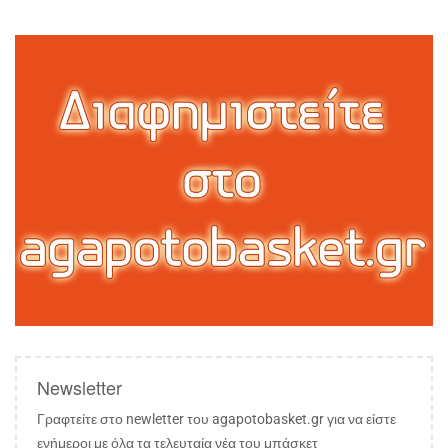
Newsletter
Γραφτείτε στο newletter του agapotobasket.gr για να είστε
ενήμεροι με όλα τα τελευταία νέα του μπάσκετ