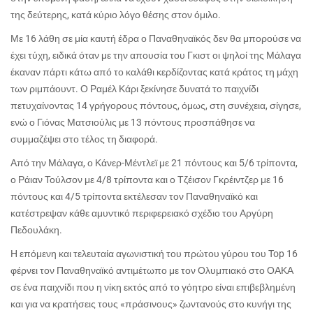
της δεύτερης, κατά κύριο λόγο θέσης στον όμιλο.
Με 16 λάθη σε μία καυτή έδρα ο Παναθηναϊκός δεν θα μπορούσε να
έχει τύχη, ειδικά όταν με την απουσία του Γκιστ οι ψηλοί της Μάλαγα
έκαναν πάρτι κάτω από το καλάθι κερδίζοντας κατά κράτος τη μάχη
των ριμπάουντ. Ο Ραμέλ Κάρι ξεκίνησε δυνατά το παιχνίδι
πετυχαίνοντας 14 γρήγορους πόντους, όμως, στη συνέχεια, σίγησε,
ενώ ο Γιόνας Ματσιούλις με 13 πόντους προσπάθησε να
συμμαζέψει στο τέλος τη διαφορά.
Από την Μάλαγα, ο Κάνερ-Μέντλεϊ με 21 πόντους και 5/6 τρίποντα,
ο Ράιαν Τούλσον με 4/8 τρίποντα και ο Τζέισον Γκρέιντζερ με 16
πόντους και 4/5 τρίποντα εκτέλεσαν τον Παναθηναϊκό και
κατέστρεψαν κάθε αμυντικό περιφερειακό σχέδιο του Αργύρη
Πεδουλάκη.
Η επόμενη και τελευταία αγωνιστική του πρώτου γύρου του
Top
16
φέρνει τον Παναθηναϊκό αντιμέτωπο με τον Ολυμπιακό στο ΟΑΚΑ
σε ένα παιχνίδι που η νίκη εκτός από το γόητρο είναι επιβεβλημένη
και για να κρατήσεις τους «πράσινους» ζωντανούς στο κυνήγι της