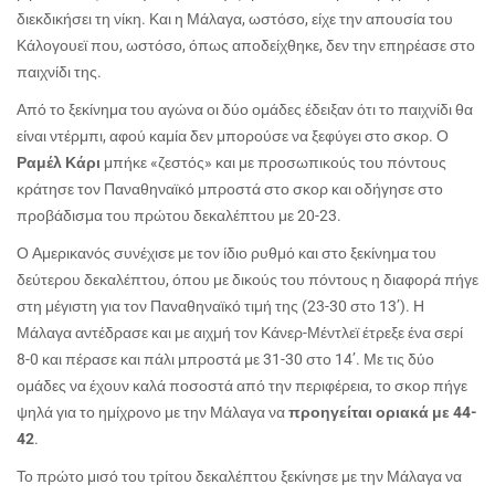
διεκδικήσει τη νίκη. Και η Μάλαγα, ωστόσο, είχε την απουσία του
Κάλογουεϊ που, ωστόσο, όπως αποδείχθηκε, δεν την επηρέασε στο
παιχνίδι της.
Από το ξεκίνημα του αγώνα οι δύο ομάδες έδειξαν ότι το παιχνίδι θα
είναι ντέρμπι, αφού καμία δεν μπορούσε να ξεφύγει στο σκορ. Ο
Ραμέλ Κάρι
μπήκε «ζεστός» και με προσωπικούς του πόντους
κράτησε τον Παναθηναϊκό μπροστά στο σκορ και οδήγησε στο
προβάδισμα του πρώτου δεκαλέπτου με 20-23.
Ο Αμερικανός συνέχισε με τον ίδιο ρυθμό και στο ξεκίνημα του
δεύτερου δεκαλέπτου, όπου με δικούς του πόντους η διαφορά πήγε
στη μέγιστη για τον Παναθηναϊκό τιμή της (23-30 στο 13’). Η
Μάλαγα αντέδρασε και με αιχμή τον Κάνερ-Μέντλεϊ έτρεξε ένα σερί
8-0 και πέρασε και πάλι μπροστά με 31-30 στο 14’. Με τις δύο
ομάδες να έχουν καλά ποσοστά από την περιφέρεια, το σκορ πήγε
ψηλά για το ημίχρονο με την Μάλαγα να
προηγείται οριακά με 44-
42
.
Το πρώτο μισό του τρίτου δεκαλέπτου ξεκίνησε με την Μάλαγα να