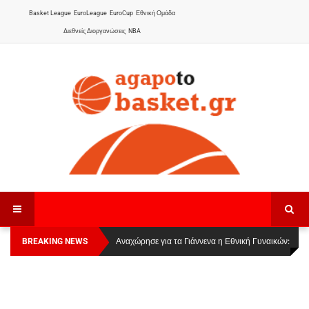
Basket League
EuroLeague
EuroCup
Εθνική Ομάδα
Διεθνείς Διοργανώσεις
NBA
BREAKING NEWS
Οι Πάνθηρες Καβάλας στην Women Basketball
Αναχώρησε για τα Γιάννενα η Εθνική Γυναικών
:
League 1