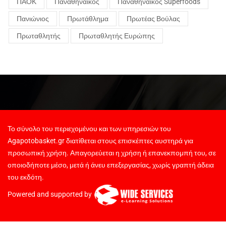
ΠΑΟΚ
Παναθηναϊκός
Παναθηναϊκός Superfoods
Πανιώνιος
Πρωτάθλημα
Πρωτέας Βούλας
Πρωταθλητής
Πρωταθλητής Ευρώπης
Το σύνολο του περιεχομένου και των υπηρεσιών του
Agapotobasket.gr διατίθεται στους επισκέπτες αυστηρά για
προσωπική χρήση. Απαγορεύεται η χρήση ή επανεκπομπή του, σε
οποιοδήποτε μέσο, μετά ή άνευ επεξεργασίας, χωρίς γραπτή άδεια
του εκδότη.
Powered and supported by