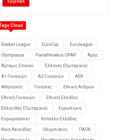
Tags Cloud
Basket League
EuroCup
Euroleague
Olympiacos
Panathinaikos OPAP
Άρης
Άρτεμις Σπανού
Έλληνες Εξωτερικού
Α1 Γυναικών
Α2 Γυναικών
ΑΕΚ
Αθηναικός
Γυναίκες
Εθνική Ανδρών
Εθνική Γυναικών
Εθνική Ελλάδος
Ελληνίδες Εξωτερικού
Ευρωλίγκα
Ευρωμπάσκετ
Κύπελλο Ελλάδας
Νίκη Λευκάδας
Ολυμπιακός
ΠΑΟΚ