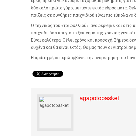
εμείς πρέπει να κάνουμε ταχύρυθμα μαθήματα, γιατί 
δύσκολο πρώτο γύρο, με πέντε εκτός έδρας ματς. Θέ
παίζεις σε συνθήκες παιχνιδιού είναι πιο εύκολα να δ
Ο τεχνικός του «τριφυλλιού», αναφέρθηκε και στις
α
παιχνίδι, όσο και για το ξεκίνημα της χρονιάς γενικό
Είναι καλύτερα. Θέλει χρόνο και προσοχή. Σήμερα δεν
αυχένα και θα είναι εκτός. Θα μας πουν οι γιατροί αν
Η πρώτη μέρα περιλαμβάνει την αναμέτρηση του Παν
agapotobasket