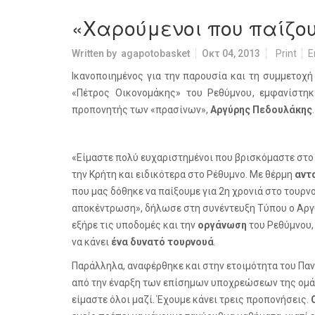
«Χαρούμενοι που παίζου
Written by
agapotobasket
Οκτ 04, 2013
Print
E
Ικανοποιημένος για την παρουσία και τη συμμετοχ
«Πέτρος Οικονομάκης» του Ρεθύμνου, εμφανίστη
προπονητής των «πρασίνων»,
Αργύρης Πεδουλάκης
.
«Είμαστε πολύ ευχαριστημένοι που βρισκόμαστε στο
την Κρήτη και ειδικότερα στο Ρέθυμνο. Με θέρμη
αντ
που μας δόθηκε να παίξουμε για 2η χρονιά στο τουρν
αποκέντρωση», δήλωσε στη συνέντευξη Τύπου ο Αργ
εξήρε τις υποδομές και την
οργάνωση
του Ρεθύμνου,
να κάνει
ένα δυνατό τουρνουά
.
Παράλληλα, αναφέρθηκε και στην ετοιμότητα του Παν
από την έναρξη των επίσημων υποχρεώσεων της ομάδ
είμαστε όλοι μαζί. Έχουμε κάνει τρεις προπονήσεις.