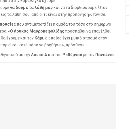
ειδικά στην Ευρωλίγκα έχουμε
λουμε
να δούμε τα λάθη μας
και να τα διορθώσουμε. Όταν
εις τα λάθη σου, από ό, τι είναι στην προπόνηση», τόνισε.
πουσίες
που αντιμετωπίζει η ομάδα του τόσο στο σημερινό
τερα. «Ο
Λουκάς Μαυροκεφαλίδης
προσπαθεί να επανέλθει.
 θα έχουμε και τον
Κάρι
, ο οποίος έχει μυϊκό σπασμό στον
 μπορεί και κατά πόσο να βοηθήσει», πρόσθεσε.
αθηναϊκού με την
Λουκόιλ
και του
Ρεθύμνου
με τον
Πανιώνιο
.