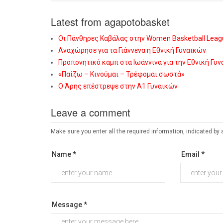
Latest from agapotobasket
Οι Πάνθηρες Καβάλας στην Women Basketball Leag
Αναχώρησε για τα Γιάννενα η Εθνική Γυναικών
Προπονητικό καμπ στα Ιωάννινα για την Εθνική Γυ
«Παίζω – Κινούμαι – Τρέφομαι σωστά»
Ο Άρης επέστρεψε στην Α1 Γυναικών
Leave a comment
Make sure you enter all the required information, indicated by 
Name *
Email *
Message *