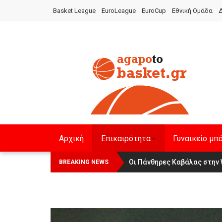
Basket League
EuroLeague
EuroCup
Εθνική Ομάδα
Δ
Αρχική
Επικαιρότητα
Γυναικείο μπ
Οι Πάνθηρες Καβάλας στην 
Αναχώρησε για τα Γιάννενα 
BREAKING NEWS