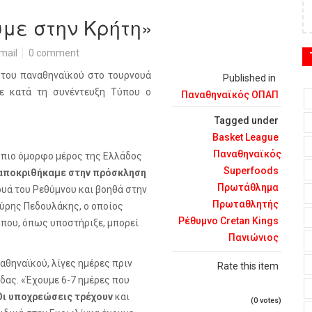
με στην Κρήτη»
mail
0 comment
ή του παναθηναϊκού στο τουρνουά
Published in
κε κατά τη συνέντευξη Τύπου ο
Παναθηναϊκός ΟΠΑΠ
Tagged under
Basket League
Παναθηναϊκός
 πιο όμορφο μέρος της Ελλάδος
Superfoods
αποκριθήκαμε στην πρόσκληση
Πρωτάθλημα
ουά του Ρεθύμνου και βοηθά στην
Πρωταθλητής
ύρης Πεδουλάκης, ο οποίος
Ρέθυμνο Cretan Kings
 που, όπως υποστήριξε, μπορεί
Πανιώνιος
αθηναϊκού, λίγες ημέρες πριν
Rate this item
ας. «Έχουμε 6-7 ημέρες που
Οι υποχρεώσεις τρέχουν
και
(0 votes)