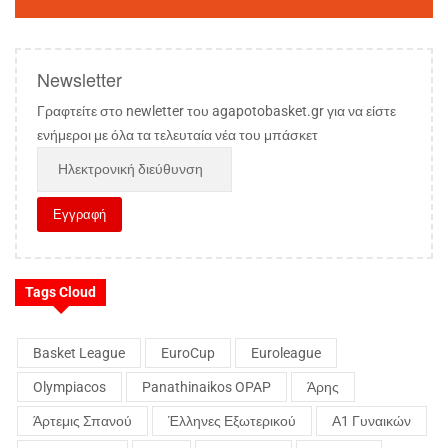
Newsletter
Γραφτείτε στο newletter του agapotobasket.gr για να είστε
ενήμεροι με όλα τα τελευταία νέα του μπάσκετ
Tags Cloud
Basket League
EuroCup
Euroleague
Olympiacos
Panathinaikos OPAP
Άρης
Άρτεμις Σπανού
Έλληνες Εξωτερικού
Α1 Γυναικών