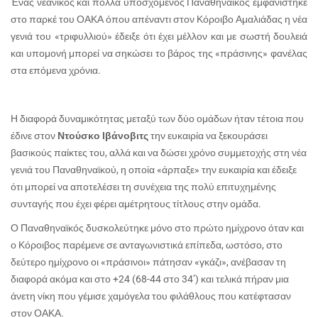
Ένας νεανικός και πολλά υποσχόμενος Παναθηναϊκός εμφανίστηκε
στο παρκέ του ΟΑΚΑ όπου απέναντι στον Κόροιβο Αμαλιάδας η νέα
γενιά του «τριφυλλιού» έδειξε ότι έχει μέλλον και με σωστή δουλειά
και υπομονή μπορεί να σηκώσει το βάρος της «πράσινης» φανέλας
στα επόμενα χρόνια.
Η διαφορά δυναμικότητας μεταξύ των δύο ομάδων ήταν τέτοια που
έδινε στον
Ντούσκο Ιβάνοβιτς
την ευκαιρία να ξεκουράσει
βασικούς παίκτες του, αλλά και να δώσει χρόνο συμμετοχής στη νέα
γενιά του Παναθηναϊκού, η οποία «άρπαξε» την ευκαιρία και έδειξε
ότι μπορεί να αποτελέσει τη συνέχεια της πολύ επιτυχημένης
συνταγής που έχει φέρει αμέτρητους τίτλους στην ομάδα.
Ο Παναθηναϊκός δυσκολεύτηκε μόνο στο πρώτο ημίχρονο όταν και
ο Κόροιβος παρέμενε σε ανταγωνιστικά επίπεδα, ωστόσο, στο
δεύτερο ημίχρονο οι «πράσινοι» πάτησαν «γκάζι», ανέβασαν τη
διαφορά ακόμα και στο +24 (68-44 στο 34’) και τελικά πήραν μια
άνετη νίκη που γέμισε χαμόγελα του φιλάθλους που κατέφτασαν
στον ΟΑΚΑ.