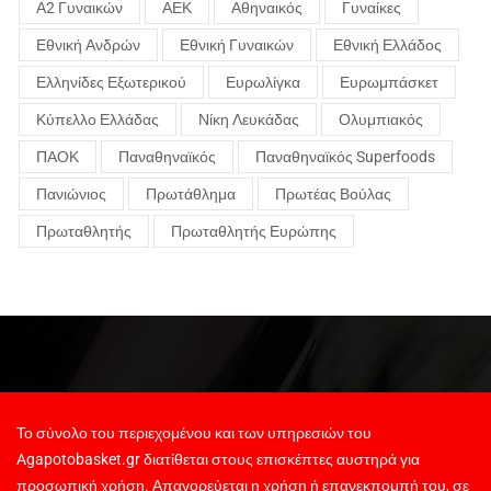
Α2 Γυναικών
ΑΕΚ
Αθηναικός
Γυναίκες
Εθνική Ανδρών
Εθνική Γυναικών
Εθνική Ελλάδος
Ελληνίδες Εξωτερικού
Ευρωλίγκα
Ευρωμπάσκετ
Κύπελλο Ελλάδας
Νίκη Λευκάδας
Ολυμπιακός
ΠΑΟΚ
Παναθηναϊκός
Παναθηναϊκός Superfoods
Πανιώνιος
Πρωτάθλημα
Πρωτέας Βούλας
Πρωταθλητής
Πρωταθλητής Ευρώπης
Το σύνολο του περιεχομένου και των υπηρεσιών του
Agapotobasket.gr διατίθεται στους επισκέπτες αυστηρά για
προσωπική χρήση. Απαγορεύεται η χρήση ή επανεκπομπή του, σε