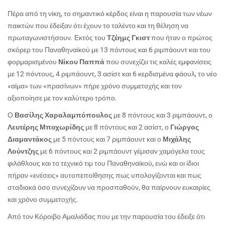
Πέρα από τη νίκη, το σημαντικό κέρδος είναι η παρουσία των νέων
παικτών που έδειξαν ότι έχουν το ταλέντο και τη θέληση να
πρωταγωνιστήσουν. Εκτός του
Τζέημς Γκιστ
που ήταν ο πρώτος
σκόρερ του Παναθηναϊκού με 13 πόντους και 6 ριμπάουντ και του
φορμαρισμένου
Νίκου Παππά
που συνεχίζει τις καλές εμφανίσεις
με 12 πόντους, 4 ριμπάουντ, 3 ασίστ και 6 κερδισμένα φάουλ, το νέο
«αίμα» των «πρασίνων» πήρε χρόνο συμμετοχής και τον
αξιοποίησε με τον καλύτερο τρόπο.
Ο
Βασίλης Χαραλαμπόπουλος
με 8 πόντους και 3 ριμπάουντ, ο
Λευτέρης Μποχωρίδης
με 8 πόντους και 2 ασίστ, ο
Γιώργος
Διαμαντάκος
με 5 πόντους και 7 ριμπάουντ και ο
Μιχάλης
Λούντζης
με 6 πόντους και 2 ριμπάουντ γέμισαν χαμόγελα τους
φιλάθλους και το τεχνικό τιμ του Παναθηναϊκού, ενώ και οι ίδιοι
πήραν «ενέσεις» αυτοπεποίθησης πως υπολογίζονται και πως
σταδιακά όσο συνεχίζουν να προσπαθούν, θα παίρνουν ευκαιρίες
και χρόνο συμμετοχής.
Από τον Κόροιβο Αμαλιάδας που με την παρουσία του έδειξε ότι