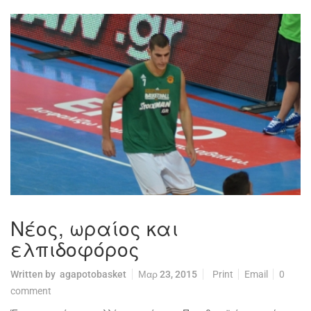
Νέος, ωραίος και
ελπιδοφόρος
Written by
agapotobasket
Μαρ 23, 2015
Print
Email
0
comment