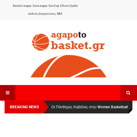
Basket League
EuroLeague
EuroCup
Εθνική Ομάδα
Διεθνείς Διοργανώσεις
NBA
BREAKING NEWS
Οι Πάνθηρες Καβάλας στην Women Basketball
Αναχώρησε για τα Γιάννενα η Εθνική Γυναικών
:
League 1