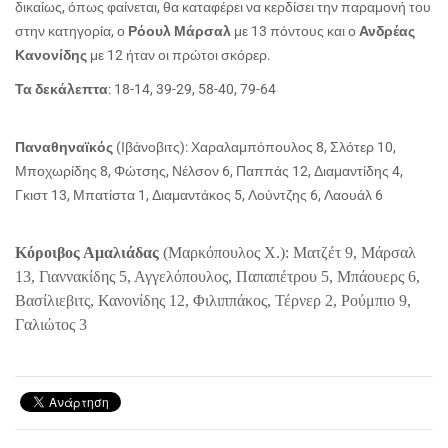
δικαίως, όπως φαίνεται, θα καταφέρει να κερδίσει την παραμονή του
στην κατηγορία, ο
Ρόουλ Μάρσαλ
με 13 πόντους και ο
Ανδρέας
Κανονίδης
με 12 ήταν οι πρώτοι σκόρερ.
Τα δεκάλεπτα
: 18-14, 39-29, 58-40, 79-64
Παναθηναϊκός
(Ιβάνοβιτς): Χαραλαμπόπουλος 8, Σλότερ 10,
Μποχωρίδης 8, Φώτσης, Νέλσον 6, Παππάς 12, Διαμαντίδης 4,
Γκιστ 13, Μπατίστα 1, Διαμαντάκος 5, Λούντζης 6, Λαουάλ 6
Κόροιβος Αμαλιάδας
(Μαρκόπουλος Χ.): Ματζέτ 9, Μάρσαλ
13, Γιαννακίδης 5, Αγγελόπουλος, Παπαπέτρου 5, Μπάουερς 6,
Βασίλιεβιτς, Κανονίδης 12, Φιλιππάκος, Τέρνερ 2, Ρούμπιο 9,
Γαλιώτος 3