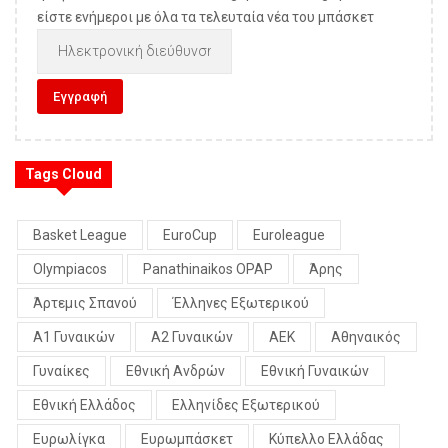
είστε ενήμεροι με όλα τα τελευταία νέα του μπάσκετ
Tags Cloud
Basket League
EuroCup
Euroleague
Olympiacos
Panathinaikos OPAP
Άρης
Άρτεμις Σπανού
Έλληνες Εξωτερικού
Α1 Γυναικών
Α2 Γυναικών
ΑΕΚ
Αθηναικός
Γυναίκες
Εθνική Ανδρών
Εθνική Γυναικών
Εθνική Ελλάδος
Ελληνίδες Εξωτερικού
Ευρωλίγκα
Ευρωμπάσκετ
Κύπελλο Ελλάδας