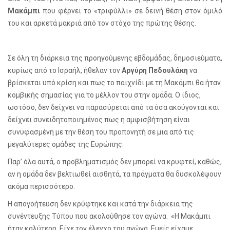
Μακάμπι
που φέρνει το «τριφύλλι» σε δεινή θέση στον όμιλό
του και αρκετά μακριά από τον στόχο της πρώτης θέσης.
Σε όλη τη διάρκεια της προηγούμενης εβδομάδας, δημοσιεύματα,
κυρίως από το Ισραήλ, ήθελαν τον
Αργύρη Πεδουλάκη
να
βρίσκεται υπό κρίση και πως το παιχνίδι με τη Μακάμπι θα ήταν
κομβικής σημασίας για το μέλλον του στην ομάδα. Ο ίδιος,
ωστόσο, δεν δείχνει να παρασύρεται από τα όσα ακούγονται και
δείχνει συνειδητοποιημένος πως η αμφισβήτηση είναι
συνυφασμένη με την θέση του προπονητή σε μια από τις
μεγαλύτερες ομάδες της Ευρώπης.
Παρ’ όλα αυτά, ο προβληματισμός δεν μπορεί να κρυφτεί, καθώς,
αν η ομάδα δεν βελτιωθεί αισθητά, τα πράγματα θα δυσκολέψουν
ακόμα περισσότερο.
Η απογοήτευση δεν κρύφτηκε και κατά την διάρκεια της
συνέντευξης Τύπου που ακολούθησε τον αγώνα. «Η Μακάμπι
ήταν καλύτερη. Είχε τον έλεγχο του αγώνα. Εμείς είχαμε