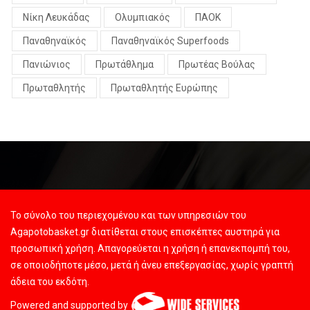
Νίκη Λευκάδας
Ολυμπιακός
ΠΑΟΚ
Παναθηναϊκός
Παναθηναϊκός Superfoods
Πανιώνιος
Πρωτάθλημα
Πρωτέας Βούλας
Πρωταθλητής
Πρωταθλητής Ευρώπης
Το σύνολο του περιεχομένου και των υπηρεσιών του
Agapotobasket.gr διατίθεται στους επισκέπτες αυστηρά για
προσωπική χρήση. Απαγορεύεται η χρήση ή επανεκπομπή του,
σε οποιοδήποτε μέσο, μετά ή άνευ επεξεργασίας, χωρίς γραπτή
άδεια του εκδότη.
Powered and supported by