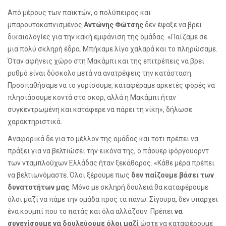
Από μέρους των παικτών, ο πολύπειρος και
μπαρουτοκαπνισμένος
Αντώνης Φώτσης
δεν έψαξε να βρει
δικαιολογίες για την κακή εμφάνιση της ομάδας. «Παίζαμε σε
μια πολύ σκληρή έδρα. Μπήκαμε λίγο χαλαρά και το πληρώσαμε.
Όταν αφήνεις χώρο στη Μακάμπι και της επιτρέπεις να βρει
ρυθμό είναι δύσκολο μετά να ανατρέψεις την κατάσταση.
Προσπαθήσαμε να το γυρίσουμε, καταφέραμε αρκετές φορές να
πλησιάσουμε κοντά στο σκορ, αλλά η Μακάμπι ήταν
συγκεντρωμένη και κατάφερε να πάρει τη νίκη», δήλωσε
χαρακτηριστικά.
Αναφορικά δε για το μέλλον της ομάδας και τοτι πρέπει να
πράξει για να βελτιώσει την εικόνα της, ο πάουερ φόργουορντ
των νταμπλούχων Ελλάδας ήταν ξεκάθαρος. «Κάθε μέρα πρέπει
να βελτιωνόμαστε. Όλοι ξέρουμε πως
δεν παίζουμε βάσει των
δυνατοτήτων μας
. Μόνο με σκληρή δουλειά θα καταφέρουμε
όλοι μαζί να πάμε την ομάδα προς τα πάνω. Σίγουρα, δεν υπάρχει
ένα κουμπί που το πατάς και όλα αλλάζουν. Πρέπει
να
συνεχίσουμε να δουλεύουμε όλοι μαζί
ώστε να καταφέρουμε