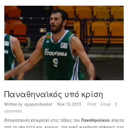
Παναθηναϊκός υπό κρίση
Written by
agapotobasket
Νοε 15, 2013
Print
Email
0
comment
Απογοήτευση επικρατεί στις τάξεις του
Παναθηναϊκού
, έπειτα
από τη νέα ήττα και, κυρίως, την κακή εμφάνιση απέναντι στη