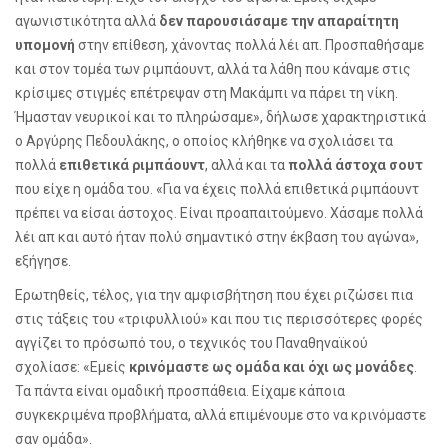
αγωνιστικότητα αλλά
δεν παρουσιάσαμε την απαραίτητη
υπομονή
στην επίθεση, χάνοντας πολλά λέι απ. Προσπαθήσαμε
και στον τομέα των ριμπάουντ, αλλά τα λάθη που κάναμε στις
κρίσιμες στιγμές επέτρεψαν στη Μακάμπι να πάρει τη νίκη.
Ήμασταν νευρικοί και το πληρώσαμε», δήλωσε χαρακτηριστικά
ο Αργύρης Πεδουλάκης, ο οποίος κλήθηκε να σχολιάσει τα
πολλά
επιθετικά ριμπάουντ
, αλλά και τα
πολλά άστοχα σουτ
που είχε η ομάδα του. «Για να έχεις πολλά επιθετικά ριμπάουντ
πρέπει να είσαι άστοχος. Είναι προαπαιτούμενο. Χάσαμε πολλά
λέι απ και αυτό ήταν πολύ σημαντικό στην έκβαση του αγώνα»,
εξήγησε.
Ερωτηθείς, τέλος, για την αμφισβήτηση που έχει ριζώσει πια
στις τάξεις του «τριφυλλιού» και που τις περισσότερες φορές
αγγίζει το πρόσωπό του, ο τεχνικός του Παναθηναϊκού
σχολίασε: «Εμείς
κρινόμαστε ως ομάδα και όχι ως μονάδες
.
Τα πάντα είναι ομαδική προσπάθεια. Είχαμε κάποια
συγκεκριμένα προβλήματα, αλλά επιμένουμε στο να κρινόμαστε
σαν ομάδα».