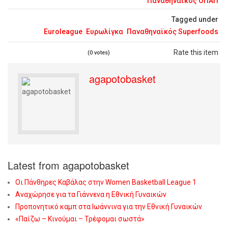
Παναθηναϊκός ΟΠΑΠ
Tagged under
Euroleague
Ευρωλίγκα
Παναθηναϊκός Superfoods
Rate this item
(0 votes)
agapotobasket
Latest from agapotobasket
Οι Πάνθηρες Καβάλας στην Women Basketball League 1
Αναχώρησε για τα Γιάννενα η Εθνική Γυναικών
Προπονητικό καμπ στα Ιωάννινα για την Εθνική Γυναικών
«Παίζω – Κινούμαι – Τρέφομαι σωστά»