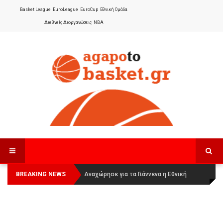
Basket League
EuroLeague
EuroCup
Εθνική Ομάδα
Διεθνείς Διοργανώσεις
NBA
BREAKING NEWS
Οι Πάνθηρες Καβάλας στην Women
Αναχώρησε για τα Γιάννενα η Εθνική
Basketball League 1
Γυναικών
: