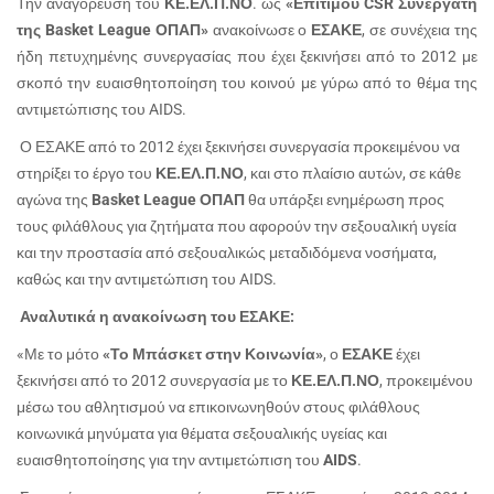
Την αναγόρευση του
ΚΕ.ΕΛ.Π.ΝΟ
. ως
«Επίτιμου CSR Συνεργάτη
της Basket League ΟΠΑΠ»
ανακοίνωσε ο
ΕΣΑΚΕ
, σε συνέχεια της
ήδη πετυχημένης συνεργασίας που έχει ξεκινήσει από το 2012 με
σκοπό την ευαισθητοποίηση του κοινού με γύρω από το θέμα της
αντιμετώπισης του
AIDS
.
Ο ΕΣΑΚΕ από το 2012 έχει ξεκινήσει συνεργασία προκειμένου να
στηρίξει το έργο του
ΚΕ.ΕΛ.Π.ΝΟ
, και στο πλαίσιο αυτών, σε κάθε
αγώνα της
Basket League ΟΠΑΠ
θα υπάρξει ενημέρωση προς
τους φιλάθλους για ζητήματα που αφορούν την σεξουαλική υγεία
και την προστασία από σεξουαλικώς μεταδιδόμενα νοσήματα,
καθώς και την αντιμετώπιση του
AIDS
.
Αναλυτικά η ανακοίνωση του ΕΣΑΚΕ:
«
Με το μότο
«Το Μπάσκετ στην Κοινωνία»
, ο
ΕΣΑΚΕ
έχει
ξεκινήσει από το 2012 συνεργασία με το
ΚΕ.ΕΛ.Π.ΝΟ
, προκειμένου
μέσω του αθλητισμού να επικοινωνηθούν στους φιλάθλους
κοινωνικά μηνύματα για θέματα σεξουαλικής υγείας και
ευαισθητοποίησης για την αντιμετώπιση του
AIDS
.