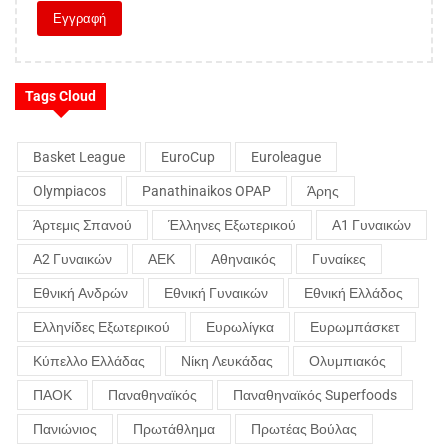
Tags Cloud
Basket League
EuroCup
Euroleague
Olympiacos
Panathinaikos OPAP
Άρης
Άρτεμις Σπανού
Έλληνες Εξωτερικού
Α1 Γυναικών
Α2 Γυναικών
ΑΕΚ
Αθηναικός
Γυναίκες
Εθνική Ανδρών
Εθνική Γυναικών
Εθνική Ελλάδος
Ελληνίδες Εξωτερικού
Ευρωλίγκα
Ευρωμπάσκετ
Κύπελλο Ελλάδας
Νίκη Λευκάδας
Ολυμπιακός
ΠΑΟΚ
Παναθηναϊκός
Παναθηναϊκός Superfoods
Πανιώνιος
Πρωτάθλημα
Πρωτέας Βούλας