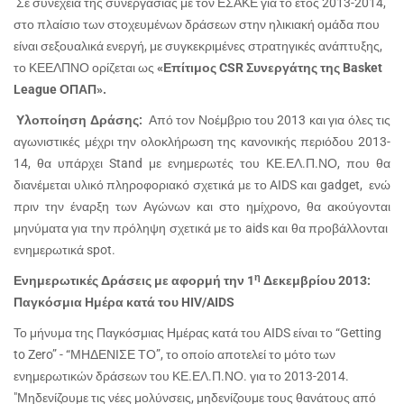
Σε συνέχεια της συνεργασίας με τον ΕΣΑΚΕ για το έτος 2013-2014,
στο πλαίσιο των στοχευμένων δράσεων στην ηλικιακή ομάδα που
είναι σεξουαλικά ενεργή, με συγκεκριμένες στρατηγικές ανάπτυξης,
το ΚΕΕΛΠΝΟ ορίζεται ως
«Επίτιμος CSR Συνεργάτης της Basket
League ΟΠΑΠ».
Υλοποίηση Δράσης:
Από τον Νοέμβριο του 2013 και για όλες τις
αγωνιστικές μέχρι την ολοκλήρωση της κανονικής περιόδου 2013-
14, θα υπάρχει Stand με ενημερωτές του ΚΕ.ΕΛ.Π.ΝΟ, που θα
διανέμεται υλικό πληροφοριακό σχετικά με το AIDS και gadget, ενώ
πριν την έναρξη των Αγώνων και στο ημίχρονο, θα ακούγονται
μηνύματα για την πρόληψη σχετικά με το aids και θα προβάλλονται
ενημερωτικά spot.
η
Ενημερωτικές Δράσεις με αφορμή την 1
Δεκεμβρίου 2013:
Παγκόσμια Ημέρα κατά του HIV/AIDS
Το μήνυμα της Παγκόσμιας Ημέρας κατά του AIDS είναι το “Getting
to Zero” - “ΜΗΔΕΝΙΣΕ ΤΟ”, το οποίο αποτελεί το μότο των
ενημερωτικών δράσεων του ΚΕ.ΕΛ.Π.ΝΟ. για το 2013-2014.
"Μηδενίζουμε τις νέες μολύνσεις, μηδενίζουμε τους θανάτους από