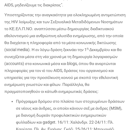
AIDS, μηδενίζουμε τις διακρίσεις".
Υποστηρίζοντας την αναγκαιότητα για ολοκληρωμένη αντιμετώπιση
της HIV λοίμωξης και των Σεξουαλικά Μεταδιδόμενων Νοσημάτων
το ΚΕ.ΕΛ.Π.ΝΟ. αναπτύσσει μέσω δημιουργίας διαδικτυακού
εθελοντισμού μια ανθρώπινη αλυσίδα ενημέρωσης, από την οποία
θα διαχέεται η πληροφορία από τα μέσα κοινωνικής δικτύωσης
η
(social media). H εν λόγω δράση ξεκινάει την 1
Δεκεμβρίου και θα
συνεχίζεται μέσα στη νέα χρονιά με τη δημιουργία λογαριασμών
(accounts) στα κοινωνικά μέσα και blogs, όπου θα αναρτώνται
πληροφορίες για τον ιό του AIDS, δράσεις του οργανισμού και
υπηρεσίες για την προσέλκυση κοινού με σκοπό την εθελοντική
ενημέρωση γνωστών και φίλων. Παράλληλα, θα
πραγματοποιηθούν οι κάτωθι ενημερωτικές δράσεις:
Πρόγραμμα δρόμου στο πλαίσιο των στοχευμένων δράσεων
σε νέους και άνδρες, οι οποίοι κάνουν σεξ με άνδρες (MSM),
με διανομή δωρεάν προφυλακτικών ενημερωτικών
φυλλαδίων και gadget. 16/11: Χαλάνδρι. 22-24/11: Πλ.
Καρύτση, Πλ. Αγ. Ειρήνης, Γκάζι. 25-26/11: Μπουρνάζι,