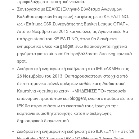
προφύλαξης στη φοιτητική νεολαία.
Συνεργασία με ΕΣΑΚΕ (Ελληνικό Σύνδεσμο Ανώνυμων
Καλαθοσφαιρικών Εταιρειών) και φέτος με το ΚΕ.ΕΛ.Π.ΝΟ.
ως «Επίτιμος CSR Συνεργάτης της Basket League ΟΠΑΠ».
Από το Νοέμβριο του 2013 και για όλες τις Αγωνιστικές θα
υπάρχει stand του ΚΕ.ΕΛ.Π.ΝΟ, όπου θα διανέμεται
ενημερωτικό υλικό και gadget, ενώ θα ακούγονται ηχητικά
μηνύματα για το aids και θα προβάλλονται δύο ενημερωτικά
spot.
Διαδραστική ενημερωτική εκδήλωση στο ΙΕΚ «ΑΚΜΗ» στις
26 Νοεμβρίου του 2013. Θα παρουσιαστούν στοιχεία από
διεπιστημονικό πάνελ ομιλητών καθώς και η Διαδικτυακή
Καμπάνια «getting to zero» - «ΜΗΔΕΝΙΣΕ ΤΟ» παρουσία
επώνυμων προσώπων και bloggers, ενώ οι σπουδαστές του
ΙΕΚ θα παρουσιάσουν τα εικαστικά τους έργα για την
καμπάνια ευαισθητοποίησης κατόπιν διεξαγωγής
δημιουργικού διαγωνισμού.
Διαδραστική ενημερωτική εκδήλωση στο ΙΕΚ «ΞΥΝΗ» στις 29
Νοεμβρίου 2013 και στο ΙΕΚ «ΔΟΜΗ» στις 2 Δεκεμβρίου