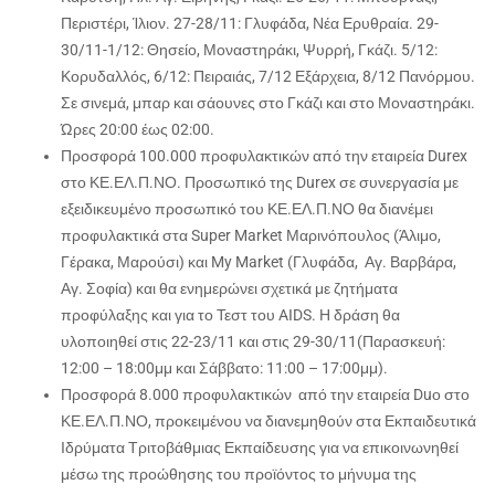
Περιστέρι, Ίλιον. 27-28/11: Γλυφάδα, Νέα Ερυθραία. 29-
30/11-1/12: Θησείο, Μοναστηράκι, Ψυρρή, Γκάζι. 5/12:
Κορυδαλλός, 6/12: Πειραιάς, 7/12 Εξάρχεια, 8/12 Πανόρμου.
Σε σινεμά, μπαρ και σάουνες στο Γκάζι και στο Μοναστηράκι.
Ώρες 20:00 έως 02:00.
Προσφορά 100.000 προφυλακτικών από την εταιρεία Durex
στο ΚΕ.ΕΛ.Π.ΝΟ. Προσωπικό της Durex σε συνεργασία με
εξειδικευμένο προσωπικό του ΚΕ.ΕΛ.Π.ΝΟ θα διανέμει
προφυλακτικά στα Super Market Μαρινόπουλος (Άλιμο,
Γέρακα, Μαρούσι) και My Market (Γλυφάδα, Αγ. Βαρβάρα,
Αγ. Σοφία) και θα ενημερώνει σχετικά με ζητήματα
προφύλαξης και για το Τεστ του AIDS. Η δράση θα
υλοποιηθεί στις 22-23/11 και στις 29-30/11(Παρασκευή:
12:00 – 18:00μμ και Σάββατο: 11:00 – 17:00μμ).
Προσφορά 8.000 προφυλακτικών από την εταιρεία Duο στο
ΚΕ.ΕΛ.Π.ΝΟ, προκειμένου να διανεμηθούν στα Εκπαιδευτικά
Ιδρύματα Τριτοβάθμιας Εκπαίδευσης για να επικοινωνηθεί
μέσω της προώθησης του προϊόντος το μήνυμα της