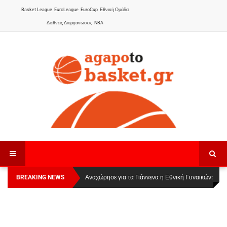
Basket League
EuroLeague
EuroCup
Εθνική Ομάδα
Διεθνείς Διοργανώσεις
NBA
BREAKING NEWS
Οι Πάνθηρες Καβάλας στην Women Basketball
Αναχώρησε για τα Γιάννενα η Εθνική Γυναικών
:
League 1