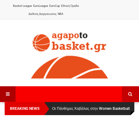
Basket League
EuroLeague
EuroCup
Εθνική Ομάδα
Διεθνείς Διοργανώσεις
NBA
BREAKING NEWS
Οι Πάνθηρες Καβάλας στην Women Basketball
Αναχώρησε για τα Γιάννενα η Εθνική Γυναικών
:
League 1