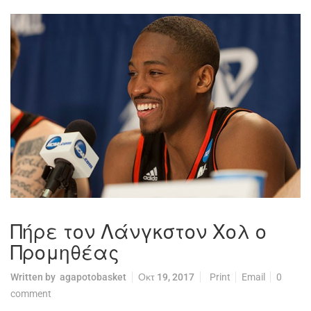
Πήρε τον Λάνγκστον Χολ ο
Προμηθέας
Written by
agapotobasket
Οκτ 19, 2017
Print
Email
0
comment