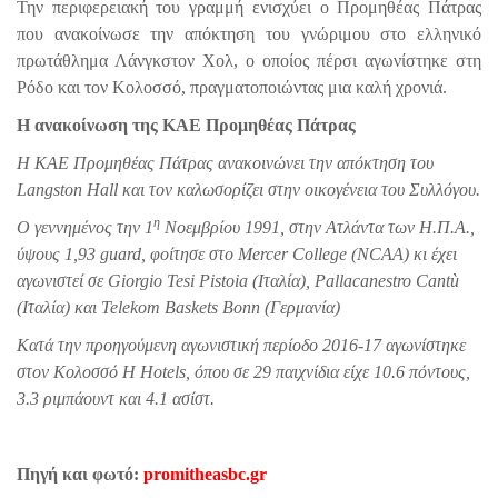
Την περιφερειακή του γραμμή ενισχύει ο Προμηθέας Πάτρας
που ανακοίνωσε την απόκτηση του γνώριμου στο ελληνικό
πρωτάθλημα Λάνγκστον Χολ, ο οποίος πέρσι αγωνίστηκε στη
Ρόδο και τον Κολοσσό, πραγματοποιώντας μια καλή χρονιά.
Η ανακοίνωση της ΚΑΕ Προμηθέας Πάτρας
Η ΚΑΕ Προμηθέας Πάτρας ανακοινώνει την απόκτηση του
Langston Hall και τον καλωσορίζει στην οικογένεια του Συλλόγου.
η
Ο γεννημένος την 1
Νοεμβρίου 1991, στην Ατλάντα των Η.Π.Α.,
ύψους 1,93 guard, φοίτησε στο Mercer College (NCAA) κι έχει
αγωνιστεί σε Giorgio Tesi Pistoia (Ιταλία), Pallacanestro Cantù
(Ιταλία) και Telekom Baskets Bonn (Γερμανία)
Κατά την προηγούμενη αγωνιστική περίοδο 2016-17 αγωνίστηκε
στον Κολοσσό H Hotels, όπου σε 29 παιχνίδια είχε 10.6 πόντους,
3.3 ριμπάουντ και 4.1 ασίστ.
Πηγή και φωτό:
promitheasbc.gr