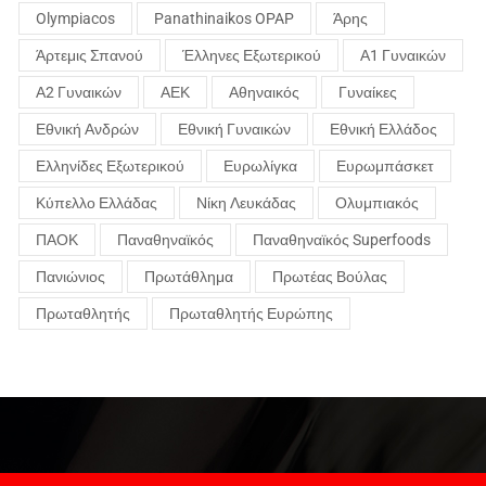
Olympiacos
Panathinaikos OPAP
Άρης
Άρτεμις Σπανού
Έλληνες Εξωτερικού
Α1 Γυναικών
Α2 Γυναικών
ΑΕΚ
Αθηναικός
Γυναίκες
Εθνική Ανδρών
Εθνική Γυναικών
Εθνική Ελλάδος
Ελληνίδες Εξωτερικού
Ευρωλίγκα
Ευρωμπάσκετ
Κύπελλο Ελλάδας
Νίκη Λευκάδας
Ολυμπιακός
ΠΑΟΚ
Παναθηναϊκός
Παναθηναϊκός Superfoods
Πανιώνιος
Πρωτάθλημα
Πρωτέας Βούλας
Πρωταθλητής
Πρωταθλητής Ευρώπης