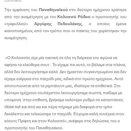
comment
Την εμφάνιση του
Παναθηναϊκού
στο δεύτερο ημίχρονο κράτησε
από την αναμέτρηση με τον
Κολοσσό Ρόδου
ο προπονητής του
«τριφυλλιού»
Αργύρης Πεδουλάκης
, ο οποίος έμεινε
ικανοποιημένος από τον τρόπο που οι παίκτες του χειρίστηκαν την
αναμέτρηση.
«Ο Κολοσσός είχε μία τακτική σε όλη τη διάρκεια του αγώνα να
αφήσει τα ελεύθερα σουτ . Το είχαμε πει αυτό, το βάλαμε στα πλάνα,
αλλά δεν λειτουργήσαμε καλά. Δεν ήμασταν συγκεντρωμένοι και δεν
είχαμε ενέργεια στο παιχνίδι μας, ειδικά στο πρώτο ημίχρονο. Αυτό
αποτυπώνεται από τα ριμπάουντ μας, ιδιαίτερα τα επιθετικά. Στο
δεύτερο ημίχρονο τουλάχιστον λειτουργήσαμε σωστά, παίξαμε με
υπομονή στην επίθεση, βρήκαμε καλύτερο ρυθμό σε καταστάσεις
close out και από κει και πέρα πήραμε μία διαφορά στο τρίτο
δεκάλεπτο και τελειώσαμε το παιχνίδι. Εύχομαι καλή συνέχεια στον
κόουτς Πρίφτη και στον Κολοσσό», ανέφερε στις δηλώσεις του ο
προπονητής του Παναθηναϊκού.