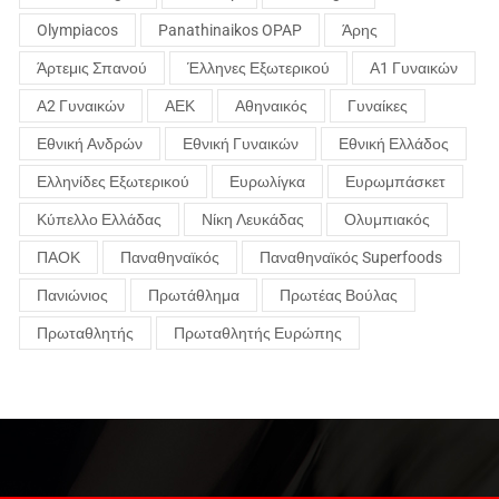
Olympiacos
Panathinaikos OPAP
Άρης
Άρτεμις Σπανού
Έλληνες Εξωτερικού
Α1 Γυναικών
Α2 Γυναικών
ΑΕΚ
Αθηναικός
Γυναίκες
Εθνική Ανδρών
Εθνική Γυναικών
Εθνική Ελλάδος
Ελληνίδες Εξωτερικού
Ευρωλίγκα
Ευρωμπάσκετ
Κύπελλο Ελλάδας
Νίκη Λευκάδας
Ολυμπιακός
ΠΑΟΚ
Παναθηναϊκός
Παναθηναϊκός Superfoods
Πανιώνιος
Πρωτάθλημα
Πρωτέας Βούλας
Πρωταθλητής
Πρωταθλητής Ευρώπης