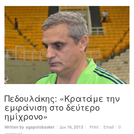
Πεδουλάκης: «Κρατάμε την
εμφάνιση στο δεύτερο
ημίχρονο»
Written by
agapotobasket
Δεκ 16, 2013
Print
Email
0