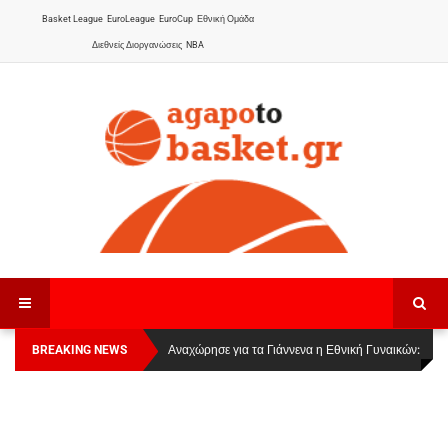
Basket League
EuroLeague
EuroCup
Εθνική Ομάδα
Διεθνείς Διοργανώσεις
NBA
BREAKING NEWS
Οι Πάνθηρες Καβάλας στην Women Basketball
Αναχώρησε για τα Γιάννενα η Εθνική Γυναικών
:
League 1