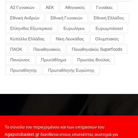
Α2 Γυναικών
ΑΕΚ
Αθηναικός
Γυναίκες
Εθνική Ανδρών
Εθνική Γυναικών
Εθνική Ελλάδος
Ελληνίδες Εξωτερικού
Ευρωλίγκα
Ευρωμπάσκετ
Κύπελλο Ελλάδας
Νίκη Λευκάδας
Ολυμπιακός
ΠΑΟΚ
Παναθηναϊκός
Παναθηναϊκός Superfoods
Πανιώνιος
Πρωτάθλημα
Πρωτέας Βούλας
Πρωταθλητής
Πρωταθλητής Ευρώπης
Το σύνολο του περιεχομένου και των υπηρεσιών του
Agapotobasket.gr διατίθεται στους επισκέπτες αυστηρά για