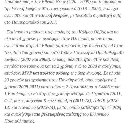
Πρωτάθλημα με την Εθνική Νέων (U20 - 2009) και τo αργυρό με
την Εθνική Εφήβων στο Πανευρωπαϊκό (U18 - 2007), ενώ έχει
αγωνιστεί και στην
Εθνική Ανδρών
, με τελευταία συμμετοχή αυτή
στο Πανευρωπαϊκό του 2017.
Ξεκίνησε το μπάσκετ στις υποδομές του Κάδμου Θήβας και σε
ηλικία 14 χρονών μεταγράφηκε στον Ηλυσιακό, με τον οποίο
αγωνίστηκε στην Α2 Εθνική (κατακτώντας την άνοδο στην Α1 την
τελευταία του χρονιά) και κατέκτησε 2 Πανελλήνια Πρωταθλήματα
Εφήβων (
2007 και 2008
). Ο ίδιος, μάλιστα, ήταν στην καλύτερη
πεντάδα του τουρνουά και τα 2 χρόνια, ενώ το 2008 αναδείχθηκε,
επιπλέον,
MVP και πρώτος σκόρερ
της διοργάνωσης. Σε ηλικία
20 χρονών μεταγράφηκε στον Παναθηναϊκό, όπου παρέμεινε 2
χρόνια (
2009-2011
) κατακτώντας 2 Πρωταθλήματα Ελλάδας και
1 Euroleague, ενώ στην συνέχεια αγωνίστηκε σε Περιστέρι (2011,
σε 2, μόλις, παιχνίδια Κυπέλλου), Άρη (
2011-12
), ΠΑΟΚ (
2012-
η
13
) και Πανιώνιο (
2013-14
), με τον οποίο κατέκτησε την 4
θέση
και αναδείχθηκε
πιο βελτιωμένος παίκτης
του Ελληνικού
Πρωταθλήματος.