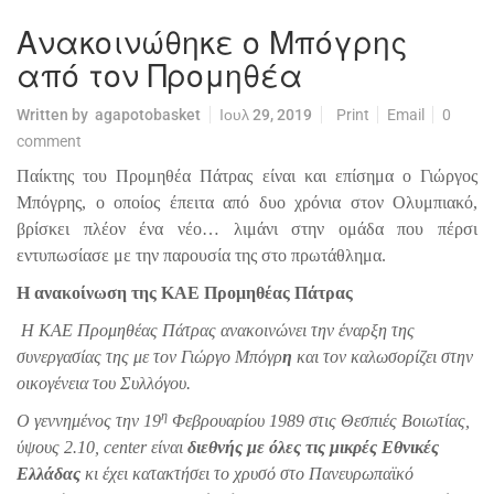
Ανακοινώθηκε ο Μπόγρης
από τον Προμηθέα
Written by
agapotobasket
Ιουλ 29, 2019
Print
Email
0
comment
Παίκτης του Προμηθέα Πάτρας είναι και επίσημα ο Γιώργος
Μπόγρης, ο οποίος έπειτα από δυο χρόνια στον Ολυμπιακό,
βρίσκει πλέον ένα νέο… λιμάνι στην ομάδα που πέρσι
εντυπωσίασε με την παρουσία της στο πρωτάθλημα.
Η ανακοίνωση της ΚΑΕ Προμηθέας Πάτρας
H KAE Προμηθέας Πάτρας
ανακοινώνει την έναρξη της
συνεργασίας της με τον Γιώργο Μπόγρ
η
και τον καλωσορίζει στην
οικογένεια του Συλλόγου
.
η
Ο γεννημένος την 19
Φεβρουαρίου 1989 στις Θεσπιές Βοιωτίας,
ύψους 2.10, center είναι
διεθνής με όλες τις μικρές Εθνικές
Ελλάδας
κι έχει κατακτήσει το χρυσό στο Πανευρωπαϊκό