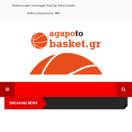
Basket League
EuroLeague
EuroCup
Εθνική Ομάδα
Διεθνείς Διοργανώσεις
NBA
BREAKING NEWS
Οι Πάνθηρες Καβάλας στην Women Basketball
Αναχώρησε για τα Γιάννενα η Εθνική Γυναικών
:
League 1