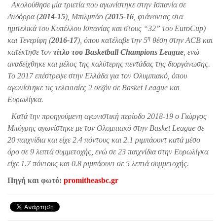
Ακολούθησε μία τριετία που αγωνίστηκε στην Ισπανία σε
Ανδόρρα (
2014-15
), Μπιλμπάο (
2015-16
, φτάνοντας στα
ημιτελικά του Κυπέλλου Ισπανίας και στους “32” του EuroCup)
η
και Τενερίφη (
2016-17
), όπου κατέλαβε την 5
θέση στην ACB και
κατέκτησε τον
τίτλο του Basketball Champions League
, ενώ
αναδείχθηκε και μέλος της καλύτερης πεντάδας της διοργάνωσης.
Το 2017 επέστρεψε στην Ελλάδα για τον Ολυμπιακό, όπου
αγωνίστηκε τις τελευταίες 2 σεζόν σε Basket League και
Ευρωλίγκα.
Κατά την προηγούμενη αγωνιστική περίοδο
2018-19
ο Γιώργος
Μπόγρης αγωνίστηκε με τον Ολυμπιακό στην Basket League σε
20 παιχνίδια και είχε 2.4 πόντους και 2.1 ριμπάουντ κατά μέσο
όρο σε 9 λεπτά συμμετοχής, ενώ σε 23 παιχνίδια στην Ευρωλίγκα
είχε 1.7 πόντους και 0.8 ριμπάουντ σε 5 λεπτά συμμετοχής.
Πηγή και φωτό:
promitheasbc.gr