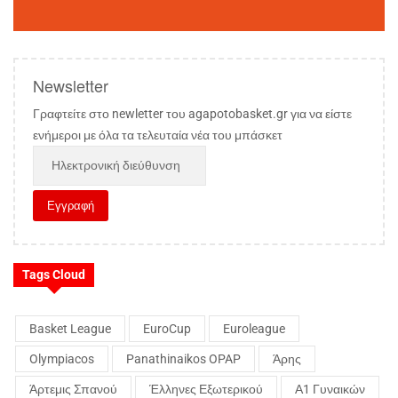
Newsletter
Γραφτείτε στο newletter του agapotobasket.gr για να είστε
ενήμεροι με όλα τα τελευταία νέα του μπάσκετ
Tags Cloud
Basket League
EuroCup
Euroleague
Olympiacos
Panathinaikos OPAP
Άρης
Άρτεμις Σπανού
Έλληνες Εξωτερικού
Α1 Γυναικών