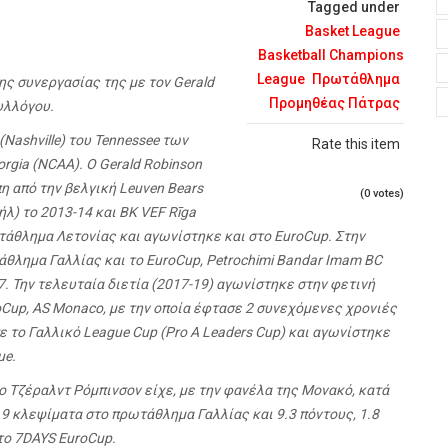
Tagged under
Basket League
Basketball Champions
League
Πρωτάθλημα
ς συνεργασίας της με τον Gerald
Προμηθέας Πάτρας
υλλόγου.
Nashville) του Tennessee των
Rate this item
orgia (NCAA). Ο Gerald Robinson
η από την βελγική Leuven Bears
(0 votes)
αήλ) το 2013-14 και BK VEF Rīga
ωτάθλημα Λετονίας και αγωνίστηκε και στο EuroCup. Στην
τάθλημα Γαλλίας και το EuroCup, Petrochimi Bandar Imam BC
017. Την τελευταία διετία (2017-19) αγωνίστηκε στην φετινή
oCup, AS Monaco, με την οποία έφτασε 2 συνεχόμενες χρονιές
 το Γαλλικό League Cup (Pro A Leaders Cup) και αγωνίστηκε
ue.
 Τζέραλντ Ρόμπινσον είχε, με την φανέλα της Μονακό, κατά
1.9 κλεψίματα στο πρωτάθλημα Γαλλίας και 9.3 πόντους, 1.8
στο 7DAYS EuroCup.