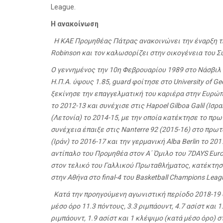
League
.
Η ανακοίνωση
H KAE Προμηθέας Πάτρας ανακοινώνει την έναρξη τη
Robinson και τον καλωσορίζει στην οικογένεια του Σ
Ο γεννημένος την 10η Φεβρουαρίου 1989 στο Νάσβιλ (
Η.Π.Α. ύψους 1.85, guard φοίτησε στο University of Ge
ξεκίνησε την επαγγελματική του καριέρα στην Ευρώπ
το 2012-13 και συνέχισε στις Hapoel Gilboa Galil (Ισρ
(Λετονία) το 2014-15, με την οποία κατέκτησε το πρ
συνέχεια έπαιξε στις Nanterre 92 (2015-16) στο πρω
(Ιράν) το 2016-17 και την γερμανική Alba Berlin το 2
αντίπαλο του Προμηθέα στον Α΄ Όμιλο του 7DAYS Eur
στον τελικό του Γαλλικού Πρωταθλήματος, κατέκτησε
στην Αθήνα στο final-4 του Basketball Champions Leag
Κατά την προηγούμενη αγωνιστική περίοδο 2018-19 ο
μέσο όρο 11.3 πόντους, 3.3 ριμπάουντ, 4.7 ασίστ και 
ριμπάουντ, 1.9 ασίστ και 1 κλέψιμο (κατά μέσο όρο) 