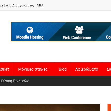
ιεθνείς Διοργανώσεις
NBA
άσκετ
Μόνιμες στήλες
Blog
Αφιερώματα
Συ
en Basketball League 1
η Εθνική Γυναικών
: