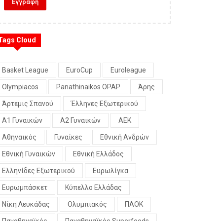
Tags Cloud
Basket League
EuroCup
Euroleague
Olympiacos
Panathinaikos OPAP
Άρης
Άρτεμις Σπανού
Έλληνες Εξωτερικού
Α1 Γυναικών
Α2 Γυναικών
ΑΕΚ
Αθηναικός
Γυναίκες
Εθνική Ανδρών
Εθνική Γυναικών
Εθνική Ελλάδος
Ελληνίδες Εξωτερικού
Ευρωλίγκα
Ευρωμπάσκετ
Κύπελλο Ελλάδας
Νίκη Λευκάδας
Ολυμπιακός
ΠΑΟΚ