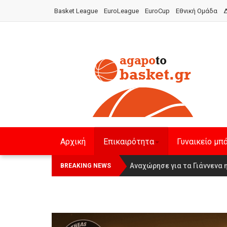
Basket League
EuroLeague
EuroCup
Εθνική Ομάδα
Δ
Αρχική
Επικαιρότητα
Γυναικείο μπ
Οι Πάνθηρες Καβάλας στην Wom
Αναχώρησε για τα Γιάννενα 
BREAKING NEWS