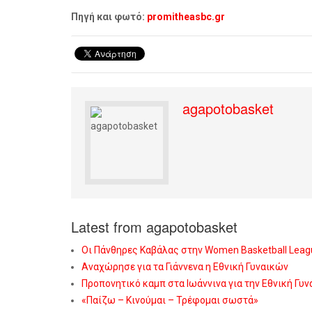
Πηγή και φωτό:
promitheasbc.gr
agapotobasket
Latest from agapotobasket
Οι Πάνθηρες Καβάλας στην Women Basketball Leag
Αναχώρησε για τα Γιάννενα η Εθνική Γυναικών
Προπονητικό καμπ στα Ιωάννινα για την Εθνική Γυ
«Παίζω – Κινούμαι – Τρέφομαι σωστά»