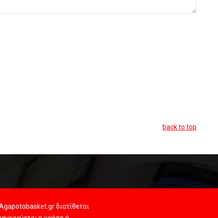
back to top
Agapotobasket.gr διατίθεται