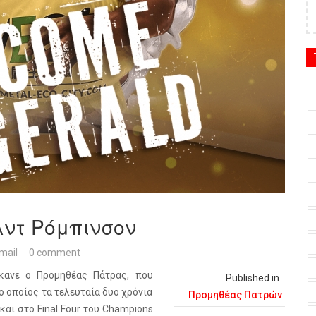
λντ Ρόμπινσον
mail
0 comment
κανε ο Προμηθέας Πάτρας, που
Published in
 οποίος τα τελευταία δυο χρόνια
Προμηθέας Πατρών
 και στο
Final
Four
του
Champions