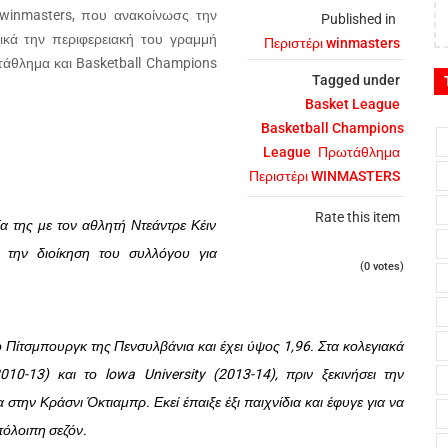
winmasters
, που ανακοίνωσς την
Published in
ικά την περιφερειακή του γραμμή
Περιστέρι winmasters
τάθλημα και
Basketball
Champions
Tagged under
Basket League
Basketball Champions
League
Πρωτάθλημα
Περιστέρι WINMASTERS
Rate this item
 της με τον αθλητή Ντεάντρε Κέιν
 την διοίκηση του συλλόγου για
(0 votes)
ο Πίτσμπουργκ της Πενσυλβάνια και έχει ύψος 1,96. Στα κολεγιακά
010-13) και το lowa University (2013-14), πριν ξεκινήσει την
στην Κράσνι Όκτιαμπρ. Εκεί έπαιξε έξι παιχνίδια και έφυγε για να
πόλοιπη σεζόν.