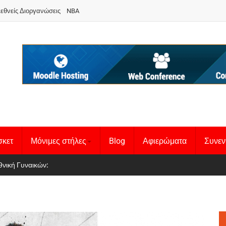
ιεθνείς Διοργανώσεις
NBA
σκετ
Μόνιμες στήλες
Blog
Αφιερώματα
Συνεν
 Basketball League 1
θνική Γυναικών
: