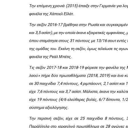
Την επόμενη χρονιά (2015) έπαιξε στην Γερμανία για λ
φανέλα της Χάποελ Εϊλάτ.
Την σεζόν 2016-17 βρέθηκε στην Ρωσία και συγκεκριμένα
και 3,5 ασίστ), με την οποία έκανε εξαιρετικές εμφανίσε
όπου σταμάτησε στους 31 πόντους με 13/16 σουτ εντός πα
της ομάδας του. Εκείνη τη σεζόν, όμως τελείωσε τις αγ
φανέλα της Ρεάλ Μπέτις.
Τις σεζόν 2017-18 και 2018-19 φόρεσε την φανέλα της 
λαού» πήρε δύο πρωταθλήματα (2018, 2019) και ένα κύ
σε 30 παιχνίδια 7,4 πόντους, 4 ριμπάουντ, 2,1 ασίστ κα
είχε 7,6 πόντους και 3,7 ασίστ. Μάλιστα, έκανε την καλ
είχε 19 πόντους (4/6 ελεύθερες βολές, 6/7 δίποντα, 1/2
σύστημα αξιολόγησης.
Την περσινή σεζόν, είχε σε 25 παιχνίδια 8 πόντους, 3
Παράλληλα στο ισραηλινό πρωτάθλημα σε 28 αγώνες είχ