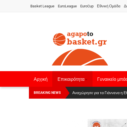
Basket League
EuroLeague
EuroCup
Εθνική Ομάδα
Δ
Αρχική
Επικαιρότητα
Γυναικείο μπά
Οι Πάνθηρες Καβάλας στην Women
Αναχώρησε για τα Γιάννενα η Ε
BREAKING NEWS