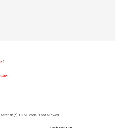
e 1
ικών
 asterisk (*). HTML code is not allowed.