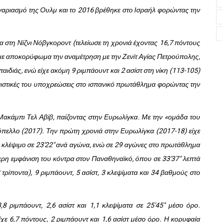
ογαριασμό της Ουλμ και το 2016 βρέθηκε στο Ισραήλ φορώντας την
 στη Νίζνι Νόβγκοροντ (τελείωσε τη χρονιά έχοντας 16,7 πόντους
ις, με αποκορύφωμα την αναμέτρηση με την Ζενίτ Αγίας Πετρούπολης,
ιδιάς, ενώ είχε ακόμη 9 ριμπάουντ και 2 ασίστ στη νίκη (113-105)
ωνιστικές του υποχρεώσεις στο ισπανικό πρωτάθλημα φορώντας την
Μακάμπι Τελ Αβίβ, παίζοντας στην Ευρωλίγκα. Με την «ομάδα του
πελλο (2017). Την πρώτη χρονιά στην Ευρωλίγκα (2017-18) είχε
ι 1 κλέψιμο σε 23'22" ανά αγώνα, ενώ σε 29 αγώνες στο πρωτάθλημα
ύτερη εμφάνιση του κόντρα στον Παναθηναϊκό, όπου σε 33'37" λεπτά
 τρίποντα), 9 ριμπάουντ, 5 ασίστ, 3 κλεψίματα και 34 βαθμούς στο
,8 ριμπάουντ, 2,6 ασίστ και 1,1 κλεψίματα σε 25'45" μέσο όρο.
ε 6,7 πόντους, 2 ριμπάουντ και 1,6 ασίστ μέσο όρο. Η κορυφαία