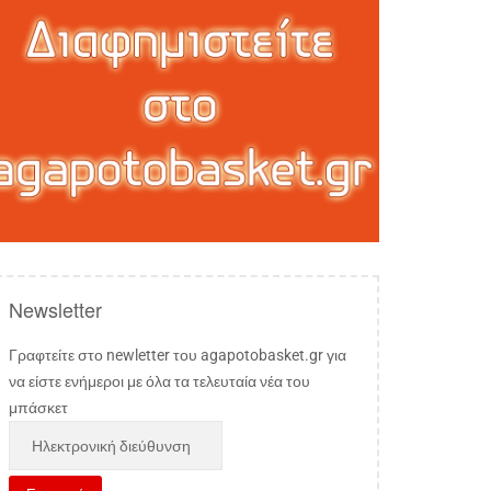
Newsletter
Γραφτείτε στο newletter του agapotobasket.gr για
να είστε ενήμεροι με όλα τα τελευταία νέα του
μπάσκετ