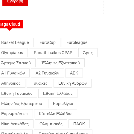
Tags Cloud
Basket League
EuroCup
Euroleague
Olympiacos
Panathinaikos OPAP
Άρης
Άρτεμις Σπανού
Έλληνες Εξωτερικού
Α1 Γυναικών
Α2 Γυναικών
ΑΕΚ
Αθηναικός
Γυναίκες
Εθνική Ανδρών
Εθνική Γυναικών
Εθνική Ελλάδος
Ελληνίδες Εξωτερικού
Ευρωλίγκα
Ευρωμπάσκετ
Κύπελλο Ελλάδας
Νίκη Λευκάδας
Ολυμπιακός
ΠΑΟΚ