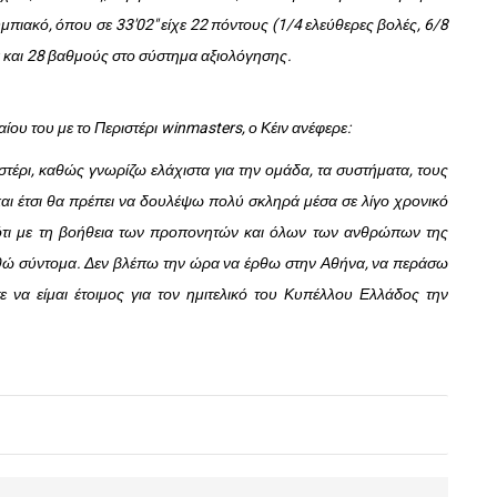
μπιακό, όπου σε 33'02" είχε 22 πόντους (1/4 ελεύθερες βολές, 6/8
τα και 28 βαθμούς στο σύστημα αξιολόγησης.
υ του με το Περιστέρι winmasters, ο Κέιν ανέφερε:
έρι, καθώς γνωρίζω ελάχιστα για την ομάδα, τα συστήματα, τους
και έτσι θα πρέπει να δουλέψω πολύ σκληρά μέσα σε λίγο χρονικό
 ότι με τη βοήθεια των προπονητών και όλων των ανθρώπων της
θώ σύντομα. Δεν βλέπω την ώρα να έρθω στην Αθήνα, να περάσω
τε να είμαι έτοιμος για τον ημιτελικό του Κυπέλλου Ελλάδος την