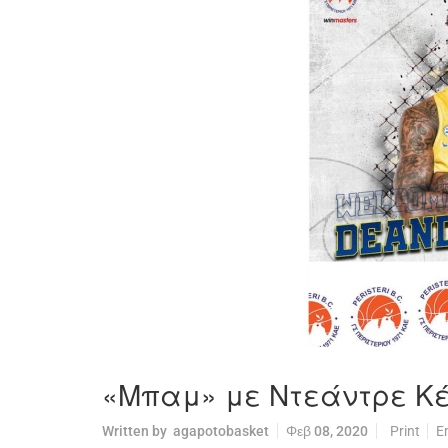
«Μπαμ» με Ντεάντρε Κέι
Written by
agapotobasket
Φεβ 08, 2020
Print
E