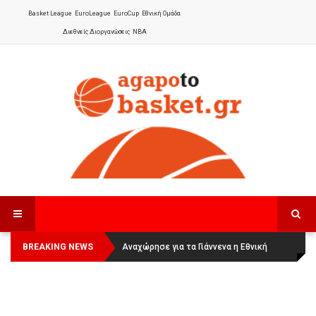
Basket League
EuroLeague
EuroCup
Εθνική Ομάδα
Διεθνείς Διοργανώσεις
NBA
BREAKING NEWS
Οι Πάνθηρες Καβάλας στην Women
Αναχώρησε για τα Γιάννενα η Εθνική
Basketball League 1
Γυναικών
: