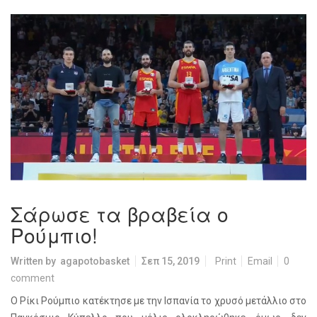
Σάρωσε τα βραβεία ο
Ρούμπιο!
Written by
agapotobasket
Σεπ 15, 2019
Print
Email
0
comment
Ο Ρίκι Ρούμπιο κατέκτησε με την Ισπανία το χρυσό μετάλλιο στο