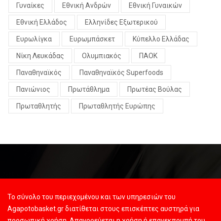
Γυναίκες
Εθνική Ανδρών
Εθνική Γυναικών
Εθνική Ελλάδος
Ελληνίδες Εξωτερικού
Ευρωλίγκα
Ευρωμπάσκετ
Κύπελλο Ελλάδας
Νίκη Λευκάδας
Ολυμπιακός
ΠΑΟΚ
Παναθηναϊκός
Παναθηναϊκός Superfoods
Πανιώνιος
Πρωτάθλημα
Πρωτέας Βούλας
Πρωταθλητής
Πρωταθλητής Ευρώπης
Το σύνολο του περιεχομένου και των υπηρεσιών του
Agapotobasket.gr διατίθεται στους επισκέπτες αυστηρά για
προσωπική χρήση. Απαγορεύεται η χρήση ή επανεκπομπή του,