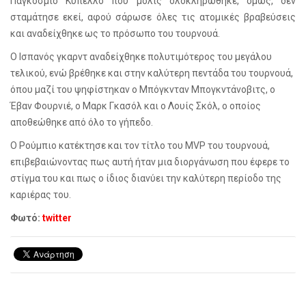
Παγκόσμιο Κύπελλο που μόλις ολοκληρώθηκε, όμως, δεν
σταμάτησε εκεί, αφού σάρωσε όλες τις ατομικές βραβεύσεις
και αναδείχθηκε ως το πρόσωπο του τουρνουά.
Ο Ισπανός γκαρντ αναδείχθηκε πολυτιμότερος του μεγάλου
τελικού, ενώ βρέθηκε και στην καλύτερη πεντάδα του τουρνουά,
όπου μαζί του ψηφίστηκαν ο Μπόγκνταν Μπογκντάνοβιτς, ο
Έβαν Φουρνιέ, ο Μαρκ Γκασόλ και ο Λουίς Σκόλ, ο οποίος
αποθεώθηκε από όλο το γήπεδο.
Ο Ρούμπιο κατέκτησε και τον τίτλο του
MVP
του τουρνουά,
επιβεβαιώνοντας πως αυτή ήταν μια διοργάνωση που έφερε το
στίγμα του και πως ο ίδιος διανύει την καλύτερη περίοδο της
καριέρας του.
Φωτό:
twitter