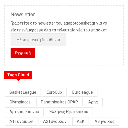
Newsletter
Γραφτείτε στο newletter του agapotobasket.gr για να
είστε ενήμεροι με όλα τα τελευταία νέα του μπάσκετ
Tags Cloud
Basket League
EuroCup
Euroleague
Olympiacos
Panathinaikos OPAP
Άρης
Άρτεμις Σπανού
Έλληνες Εξωτερικού
Α1 Γυναικών
Α2 Γυναικών
ΑΕΚ
Αθηναικός