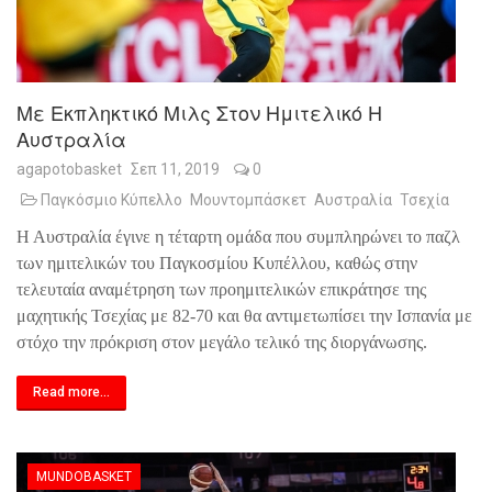
Με Εκπληκτικό Μιλς Στον Ημιτελικό Η
Αυστραλία
agapotobasket
Σεπ 11, 2019
0
Παγκόσμιο Κύπελλο
Μουντομπάσκετ
Αυστραλία
Τσεχία
Η Αυστραλία έγινε η τέταρτη ομάδα που συμπληρώνει το παζλ
των ημιτελικών του Παγκοσμίου Κυπέλλου, καθώς στην
τελευταία αναμέτρηση των προημιτελικών επικράτησε της
μαχητικής Τσεχίας με 82-70 και θα αντιμετωπίσει την Ισπανία με
στόχο την πρόκριση στον μεγάλο τελικό της διοργάνωσης.
Read more...
MUNDOBASKET