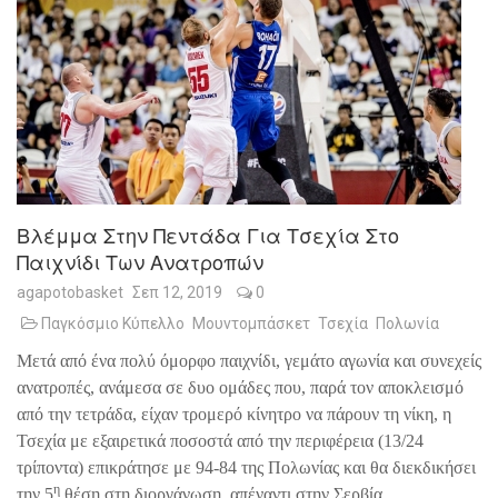
Βλέμμα Στην Πεντάδα Για Τσεχία Στο
Παιχνίδι Των Ανατροπών
agapotobasket
Σεπ 12, 2019
0
Παγκόσμιο Κύπελλο
Μουντομπάσκετ
Τσεχία
Πολωνία
Μετά από ένα πολύ όμορφο παιχνίδι, γεμάτο αγωνία και συνεχείς
ανατροπές, ανάμεσα σε δυο ομάδες που, παρά τον αποκλεισμό
από την τετράδα, είχαν τρομερό κίνητρο να πάρουν τη νίκη, η
Τσεχία με εξαιρετικά ποσοστά από την περιφέρεια (13/24
τρίποντα) επικράτησε με 94-84 της Πολωνίας και θα διεκδικήσει
η
την 5
θέση στη διοργάνωση, απέναντι στην Σερβία.