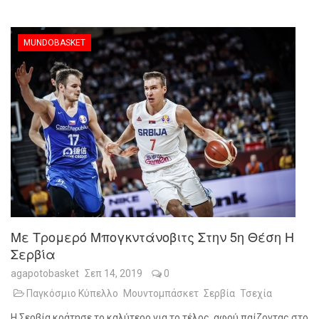
MUNDOBASKET
Με Τρομερό Μπογκντάνοβιτς Στην 5η Θέση Η
Σερβία
agapotobasket
Σεπ 14, 2019
0
Παγκόσμιο Κύπελλο
Μουντομπάσκετ
Σερβία
Τσεχία
Η Σερβία κράτησε το καλύτερο για το τέλος, αφού παίζοντας στο