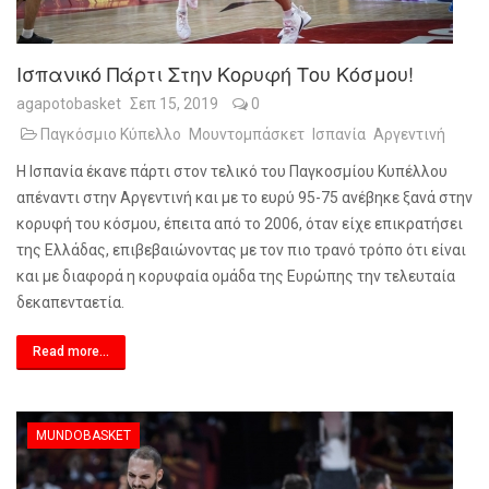
Ισπανικό Πάρτι Στην Κορυφή Του Κόσμου!
agapotobasket
Σεπ 15, 2019
0
Παγκόσμιο Κύπελλο
Μουντομπάσκετ
Ισπανία
Αργεντινή
Η Ισπανία έκανε πάρτι στον τελικό του Παγκοσμίου Κυπέλλου
απέναντι στην Αργεντινή και με το ευρύ 95-75 ανέβηκε ξανά στην
κορυφή του κόσμου, έπειτα από το 2006, όταν είχε επικρατήσει
της Ελλάδας, επιβεβαιώνοντας με τον πιο τρανό τρόπο ότι είναι
και με διαφορά η κορυφαία ομάδα της Ευρώπης την τελευταία
δεκαπενταετία.
Read more...
MUNDOBASKET