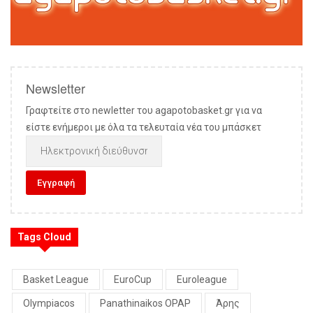
Newsletter
Γραφτείτε στο newletter του agapotobasket.gr για να
είστε ενήμεροι με όλα τα τελευταία νέα του μπάσκετ
Tags Cloud
Basket League
EuroCup
Euroleague
Olympiacos
Panathinaikos OPAP
Άρης