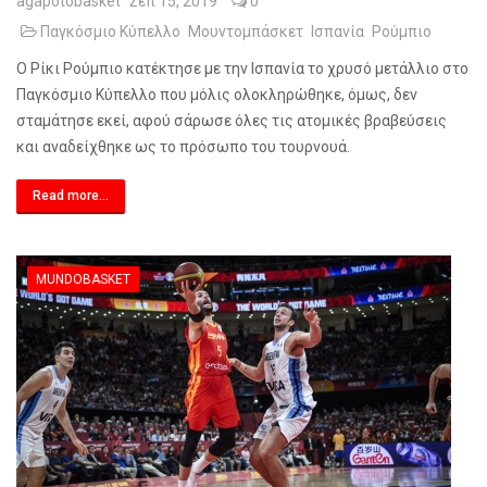
agapotobasket
Σεπ 15, 2019
0
Παγκόσμιο Κύπελλο
Μουντομπάσκετ
Ισπανία
Ρούμπιο
Ο Ρίκι Ρούμπιο κατέκτησε με την Ισπανία το χρυσό μετάλλιο στο
Παγκόσμιο Κύπελλο που μόλις ολοκληρώθηκε, όμως, δεν
σταμάτησε εκεί, αφού σάρωσε όλες τις ατομικές βραβεύσεις
και αναδείχθηκε ως το πρόσωπο του τουρνουά.
Read more...
MUNDOBASKET