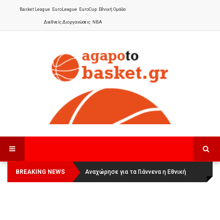
Basket League
EuroLeague
EuroCup
Εθνική Ομάδα
Διεθνείς Διοργανώσεις
NBA
BREAKING NEWS
Οι Πάνθηρες Καβάλας στην Women
Αναχώρησε για τα Γιάννενα η Εθνική
Basketball League 1
Γυναικών
: