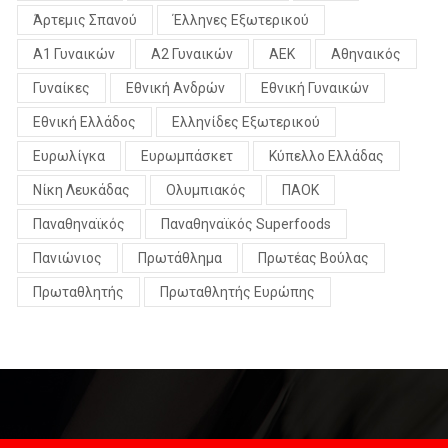
Άρτεμις Σπανού
Έλληνες Εξωτερικού
Α1 Γυναικών
Α2 Γυναικών
ΑΕΚ
Αθηναικός
Γυναίκες
Εθνική Ανδρών
Εθνική Γυναικών
Εθνική Ελλάδος
Ελληνίδες Εξωτερικού
Ευρωλίγκα
Ευρωμπάσκετ
Κύπελλο Ελλάδας
Νίκη Λευκάδας
Ολυμπιακός
ΠΑΟΚ
Παναθηναϊκός
Παναθηναϊκός Superfoods
Πανιώνιος
Πρωτάθλημα
Πρωτέας Βούλας
Πρωταθλητής
Πρωταθλητής Ευρώπης