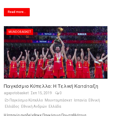
Read more...
MUNDOBASKET
Παγκόσμιο Κύπελλο: Η Τελική Κατάταξη
agapotobasket
Σεπ 15, 2019
0
Παγκόσμιο Κύπελλο
Μουντομπάσκετ
Ισπανία
Εθνική
Ελλάδος
Εθνική Ανδρών
Ελλάδα
Η Ισπανία αναδείχθηκε Παγκόσμια Πρωταθλήτρια,