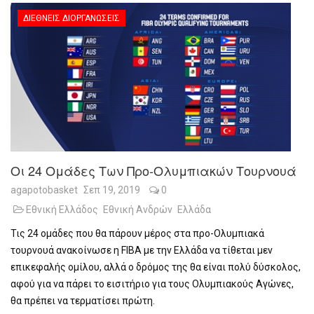
ΔΙΕΘΝΕΊΣ ΔΙΟΡΓΑΝΏΣΕΙΣ
Οι 24 Ομάδες Των Προ-Ολυμπιακών Τουρνουά
agapotobasket
Σεπ 19, 2019
0
Εθνική Ελλάδος
Εθνική Ανδρών
Ελλάδα
Τις 24 ομάδες που θα πάρουν μέρος στα προ-Ολυμπιακά
τουρνουά ανακοίνωσε η
FIBA
με την Ελλάδα να τίθεται μεν
επικεφαλής ομίλου, αλλά ο δρόμος της θα είναι πολύ δύσκολος,
αφού για να πάρει το εισιτήριο για τους Ολυμπιακούς Αγώνες,
θα πρέπει να τερματίσει πρώτη.