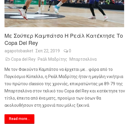
Με Σούπερ Καμπάτσο Η Ρεάλ Κατέκτησε Το
Copa Del Rey
agapotobasket
Σεπ 22, 2019
0
Copa del Rey
Ρεάλ Μαδρίτης
Μπαρτσελόνα
Με τον Φακούντο Καμπάτσο να έρχεται με… φόρα από το
Παγκόσμιο Κύπελλο, η Ρεάλ Μαδρίτης ήταν η μεγάλη νικήτρια
του πρώτου
classico
της χρονιάς, επικρατώντας με 89-79 της
Μπαρτσελόνα στον τελικό του
Copa
del
Rey
και κατέκτησε τον
τίτλο, έπειτα από ένα ματς, προοίμιο των όσων θα
ακολουθήσουν στη χρονιά που μόλις ξεκινά.
Read more...