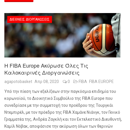
ΔΙΕΘΝΕΊΣ ΔΙΟΡΓΑΝΏΣΕΙΣ
Η FIBA Europe Ακύρωσε Όλες Τις
Καλοκαιρινές Διοργανώσεις
agapotobasket
Απρ 08, 2020
0
FIBA
FIBA EUROPE
Υπό την πίεση των εξελίξεων στην παγκόσμια επιδημία του
κορωνοϊού, το Διοικητικό Συμβούλιο της
FIBA
Europe
που
συνεδρίασε με την συμμετοχή του προέδρου της Τουργκάι
Ντεμπιρέλ, με τον πρόεδρο της
FIBA
Χαμάνε Νιάνγκ, τον Γενικό
Γραμματέα της, Ανδρέα Ζαγκλή και τον Εκτελεστικό Διευθυντή,
Καμίλ Νόβακ, αποφάσισε την ακύρωση όλων των θερινών