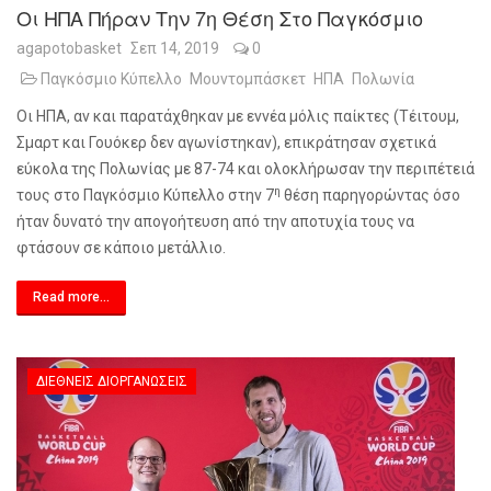
Οι ΗΠΑ Πήραν Την 7η Θέση Στο Παγκόσμιο
agapotobasket
Σεπ 14, 2019
0
Παγκόσμιο Κύπελλο
Μουντομπάσκετ
ΗΠΑ
Πολωνία
Οι ΗΠΑ, αν και παρατάχθηκαν με εννέα μόλις παίκτες (Τέιτουμ,
Σμαρτ και Γουόκερ δεν αγωνίστηκαν), επικράτησαν σχετικά
εύκολα της Πολωνίας με 87-74 και ολοκλήρωσαν την περιπέτειά
η
τους στο Παγκόσμιο Κύπελλο στην 7
θέση παρηγορώντας όσο
ήταν δυνατό την απογοήτευση από την αποτυχία τους να
φτάσουν σε κάποιο μετάλλιο.
Read more...
ΔΙΕΘΝΕΊΣ ΔΙΟΡΓΑΝΏΣΕΙΣ