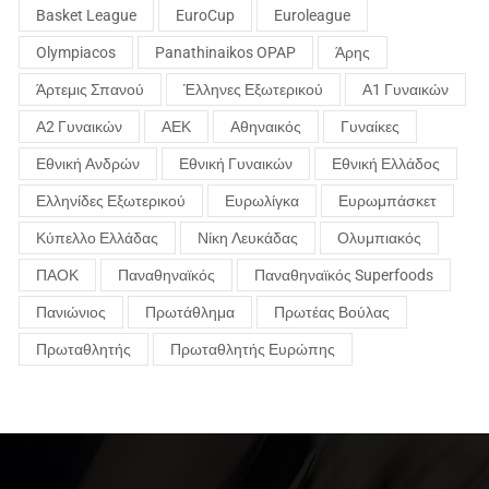
Basket League
EuroCup
Euroleague
Olympiacos
Panathinaikos OPAP
Άρης
Άρτεμις Σπανού
Έλληνες Εξωτερικού
Α1 Γυναικών
Α2 Γυναικών
ΑΕΚ
Αθηναικός
Γυναίκες
Εθνική Ανδρών
Εθνική Γυναικών
Εθνική Ελλάδος
Ελληνίδες Εξωτερικού
Ευρωλίγκα
Ευρωμπάσκετ
Κύπελλο Ελλάδας
Νίκη Λευκάδας
Ολυμπιακός
ΠΑΟΚ
Παναθηναϊκός
Παναθηναϊκός Superfoods
Πανιώνιος
Πρωτάθλημα
Πρωτέας Βούλας
Πρωταθλητής
Πρωταθλητής Ευρώπης