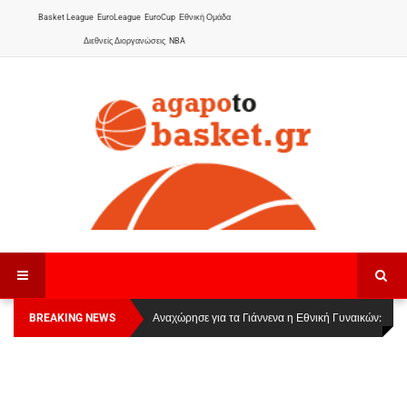
Basket League
EuroLeague
EuroCup
Εθνική Ομάδα
Διεθνείς Διοργανώσεις
NBA
BREAKING NEWS
Οι Πάνθηρες Καβάλας στην Women Basketball
Αναχώρησε για τα Γιάννενα η Εθνική Γυναικών
:
League 1