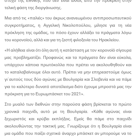
στόχο της Εθνικής που δεν είναι άλλος από την πρόκριση στην
τελική φάση της διοργάνωσης.
Μια από τις «παλιές» του άκρως ανανεωμένου αντιπροσωπευτικού
συγκροτήματος, η Αγγελική Νικολοπούλου, μίλησε για τη νέα
πρόκληση της ομάδας, το πόσο έχουν αλλάξει τα πράγματα λόγω
του κορονοϊού, αλλά και για τη ζεστή φιλοξενία του Ηρακλείου.
«Η αλήθεια είναι ότι όλη αυτή η κατάσταση με τον κορονοϊό σίγουρα
μας προβληματίζει. Προφανώς και τα πράγματα δεν είναι εύκολα,
υπάρχουν κάποια πρωτόκολλα που πρέπει να ακολουθηθούν και
το καταλαβαίνουμε όλοι αυτό. Πρέπει να μην επηρεαστούμε όμως
γι΄αυτούς τους δύο αγώνες με Βουλγαρία και Σλοβενία και να πάμε
για το καλύτερο δυνατό αποτέλεσμα διότι έχουμε μπροστά μας την
πρόκριση για το Ευρωμπάσκετ του 2021».
Στο μυαλό των διεθνών στην παρούσα φάση βρίσκεται το πρώτο
χρονικά παιχνίδι, αυτό με τη Βουλγαρία. «Κάθε αγώνας είναι
ξεχωριστός και κρύβει εκπλήξεις. Εμείς θα πάμε στο παιχνίδι
ακολουθώντας την τακτική μας. Γνωρίζουμε ότι η Βουλγαρία είναι
μια ομάδα που παίζει σχετικά άναρχο μπάσκετ αν μπορούμε να το