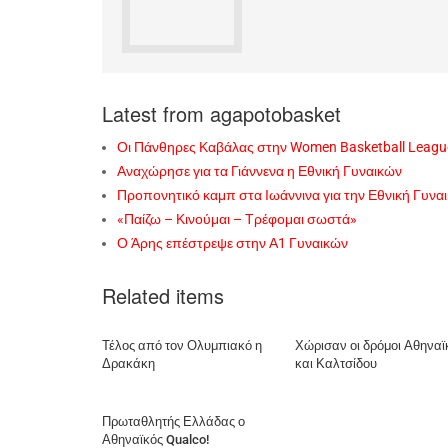
Latest from agapotobasket
Οι Πάνθηρες Καβάλας στην Women Basketball Leagu
Αναχώρησε για τα Γιάννενα η Εθνική Γυναικών
Προπονητικό καμπ στα Ιωάννινα για την Εθνική Γυνα
«Παίζω – Κινούμαι – Τρέφομαι σωστά»
Ο Άρης επέστρεψε στην Α1 Γυναικών
Related items
Τέλος από τον Ολυμπιακό η
Χώρισαν οι δρόμοι Αθηναϊ
Δρακάκη
και Καλτσίδου
Πρωταθλητής Ελλάδας ο
Αθηναϊκός Qualco!