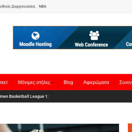
ιεθνείς Διοργανώσεις
NBA
σκετ
Μόνιμες στήλες
Blog
Αφιερώματα
Συνεν
 Basketball League 1
θνική Γυναικών
: