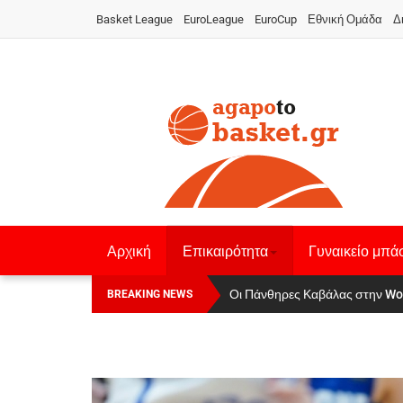
Basket League
EuroLeague
EuroCup
Εθνική Ομάδα
Δ
Αρχική
Επικαιρότητα
Γυναικείο μπά
Οι Πάνθηρες Καβάλας στην Women
Αναχώρησε για τα Γιάννενα η Ε
BREAKING NEWS