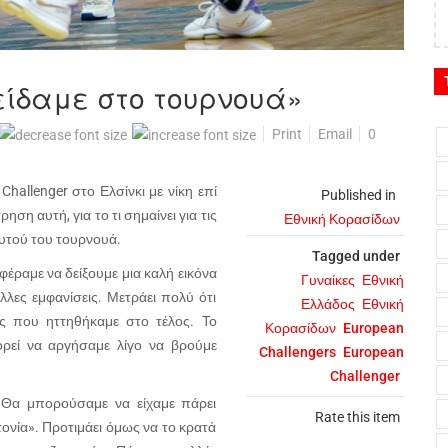
είδαμε στο τουρνουά»
Print
Email
0
hallenger στο Ελσίνκι με νίκη επί
Published in
ση αυτή, για το τι σημαίνει για τις
Εθνική Κορασίδων
 αυτού του τουρνουά.
Tagged under
έραμε να δείξουμε μια καλή εικόνα
Γυναίκες
Εθνική
λες εμφανίσεις. Μετράει πολύ ότι
Ελλάδος
Εθνική
ς που ηττηθήκαμε στο τέλος. Το
Κορασίδων
European
ορεί να αργήσαμε λίγο να βρούμε
Challengers
European
Challenger
«Θα μπορούσαμε να είχαμε πάρει
Rate this item
τονία». Προτιμάει όμως να το κρατά