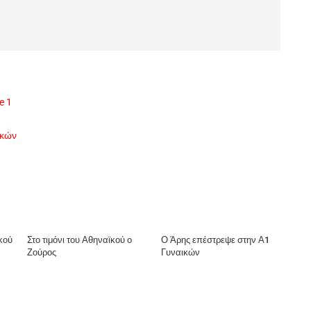
e 1
ικών
κού
Στο τιμόνι του Αθηναϊκού ο
Ο Άρης επέστρεψε στην Α1
Ζούρος
Γυναικών