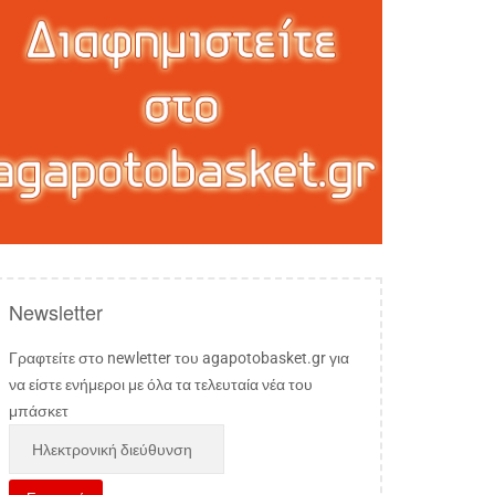
Newsletter
Γραφτείτε στο newletter του agapotobasket.gr για
να είστε ενήμεροι με όλα τα τελευταία νέα του
μπάσκετ