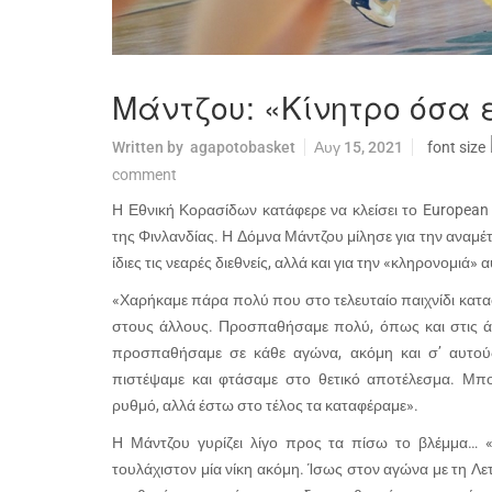
Μάντζου: «Κίνητρο όσα 
Written by
agapotobasket
Αυγ 15, 2021
font size
comment
Η Εθνική Κορασίδων κατάφερε να κλείσει το European C
της Φινλανδίας. Η Δόμνα Μάντζου μίλησε για την αναμέτρη
ίδιες τις νεαρές διεθνείς, αλλά και για την «κληρονομιά»
«Χαρήκαμε πάρα πολύ που στο τελευταίο παιχνίδι καταφ
στους άλλους. Προσπαθήσαμε πολύ, όπως και στις άλ
προσπαθήσαμε σε κάθε αγώνα, ακόμη και σ’ αυτού
πιστέψαμε και φτάσαμε στο θετικό αποτέλεσμα. Μπ
ρυθμό, αλλά έστω στο τέλος τα καταφέραμε».
Η Μάντζου γυρίζει λίγο προς τα πίσω το βλέμμα… 
τουλάχιστον μία νίκη ακόμη. Ίσως στον αγώνα με τη Λε