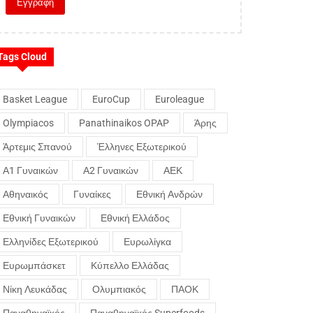
Tags Cloud
Basket League
EuroCup
Euroleague
Olympiacos
Panathinaikos OPAP
Άρης
Άρτεμις Σπανού
Έλληνες Εξωτερικού
Α1 Γυναικών
Α2 Γυναικών
ΑΕΚ
Αθηναικός
Γυναίκες
Εθνική Ανδρών
Εθνική Γυναικών
Εθνική Ελλάδος
Ελληνίδες Εξωτερικού
Ευρωλίγκα
Ευρωμπάσκετ
Κύπελλο Ελλάδας
Νίκη Λευκάδας
Ολυμπιακός
ΠΑΟΚ