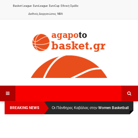
Basket League
EuroLeague
EuroCup
Εθνική Ομάδα
Διεθνείς Διοργανώσεις
NBA
BREAKING NEWS
Οι Πάνθηρες Καβάλας στην Women Basketball
Αναχώρησε για τα Γιάννενα η Εθνική Γυναικών
:
League 1