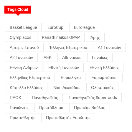
Tags Cloud
Basket League
EuroCup
Euroleague
Olympiacos
Panathinaikos OPAP
Άρης
Άρτεμις Σπανού
Έλληνες Εξωτερικού
Α1 Γυναικών
Α2 Γυναικών
ΑΕΚ
Αθηναικός
Γυναίκες
Εθνική Ανδρών
Εθνική Γυναικών
Εθνική Ελλάδος
Ελληνίδες Εξωτερικού
Ευρωλίγκα
Ευρωμπάσκετ
Κύπελλο Ελλάδας
Νίκη Λευκάδας
Ολυμπιακός
ΠΑΟΚ
Παναθηναϊκός
Παναθηναϊκός Superfoods
Πανιώνιος
Πρωτάθλημα
Πρωτέας Βούλας
Πρωταθλητής
Πρωταθλητής Ευρώπης