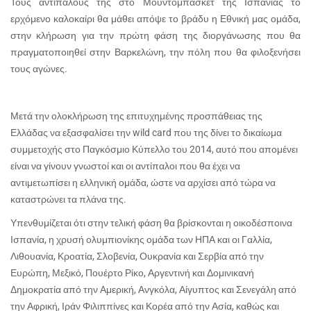
Τους αντιπάλους της στο Μουντομπάσκετ της Ισπανίας το
ερχόμενο καλοκαίρι θα μάθει απόψε το βράδυ η Εθνική μας ομάδα,
στην κλήρωση για την πρώτη φάση της διοργάνωσης που θα
πραγματοποιηθεί στην Βαρκελώνη, την πόλη που θα φιλοξενήσει
τους αγώνες.
Μετά την ολοκλήρωση της επιτυχημένης προσπάθειας της
Ελλάδας να εξασφαλίσει την
wild
card
που της δίνει το δικαίωμα
συμμετοχής στο Παγκόσμιο Κύπελλο του 2014, αυτό που απομένει
είναι να γίνουν γνωστοί και οι αντίπαλοι που θα έχει να
αντιμετωπίσει η ελληνική ομάδα, ώστε να αρχίσει από τώρα να
καταστρώνει τα πλάνα της.
Υπενθυμίζεται ότι στην τελική φάση θα βρίσκονται η οικοδέσποινα
Ισπανία, η χρυσή ολυμπιονίκης ομάδα των ΗΠΑ και οι Γαλλία,
Λιθουανία, Κροατία, Σλοβενία, Ουκρανία και Σερβία από την
Ευρώπη, Μεξικό, Πουέρτο Ρίκο, Αργεντινή και Δομινικανή
Δημοκρατία από την Αμερική, Ανγκόλα, Αίγυπτος και Σενεγάλη από
την Αφρική, Ιράν Φιλιππίνες και Κορέα από την Ασία, καθώς και