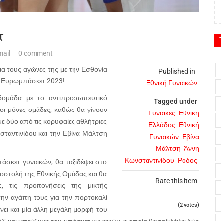
τ
mail
0 comment
για τους αγώνες της με την Εσθονία
Published in
ου Ευρωμπάσκετ 2023!
Εθνική Γυναικών
βδομάδα με το αντιπροσωπευτικό
Tagged under
οι μόνες ομάδες, καθώς θα γίνουν
Γυναίκες
Εθνική
ε δύο από τις κορυφαίες αθλήτριες
Ελλάδος
Εθνική
σταντινίδου και την Εβίνα Μάλτση
Γυναικών
Εβίνα
Μάλτση
Άννη
Κωνσταντινίδου
Ρόδος
σκετ γυναικών, θα ταξιδέψει στο
ποστολή της Εθνικής Ομάδας και θα
Rate this item
ς, τις προπονήσεις της μικτής
την αγάπη τους για την πορτοκαλί
(2 votes)
νει και μία άλλη μεγάλη μορφή του