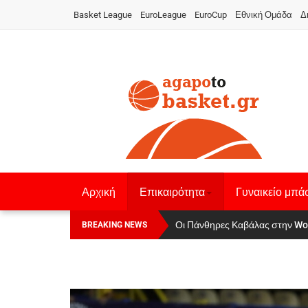
Basket League
EuroLeague
EuroCup
Εθνική Ομάδα
Δ
Αρχική
Επικαιρότητα
Γυναικείο μπά
Οι Πάνθηρες Καβάλας στην Women
Αναχώρησε για τα Γιάννενα η Ε
BREAKING NEWS