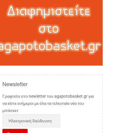
Newsletter
Γραφτείτε στο newletter του agapotobasket.gr για
να είστε ενήμεροι με όλα τα τελευταία νέα του
μπάσκετ