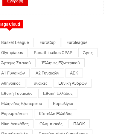
Tags Cloud
Basket League
EuroCup
Euroleague
Olympiacos
Panathinaikos OPAP
Άρης
Άρτεμις Σπανού
Έλληνες Εξωτερικού
Α1 Γυναικών
Α2 Γυναικών
ΑΕΚ
Αθηναικός
Γυναίκες
Εθνική Ανδρών
Εθνική Γυναικών
Εθνική Ελλάδος
Ελληνίδες Εξωτερικού
Ευρωλίγκα
Ευρωμπάσκετ
Κύπελλο Ελλάδας
Νίκη Λευκάδας
Ολυμπιακός
ΠΑΟΚ