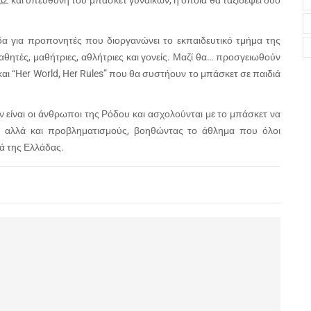
ΔΣ και υπεύθυνη του μπάσκετ γυναικών, η οποία θα ταξιδέψει δύο
δα για προπονητές που διοργανώνει το εκπαιδευτικό τμήμα της
θητές, μαθήτριες, αθλήτριες και γονείς. Μαζί θα… προσγειωθούν
αι “Her World, Her Rules” που θα συστήουν το μπάσκετ σε παιδιά
είναι οι άνθρωποι της Ρόδου και ασχολούνται με το μπάσκετ να
ις, αλλά και προβληματισμούς, βοηθώντας το άθλημα που όλοι
ά της Ελλάδας.