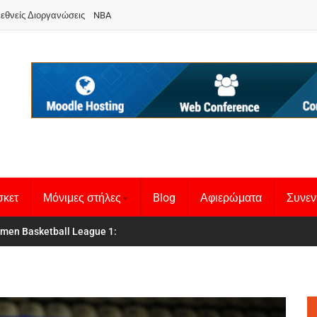
ιεθνείς Διοργανώσεις
NBA
σκετ
Μόνιμες στήλες
Blog
Αφιερώματα
Συνεν
 Basketball League 1
θνική Γυναικών
: