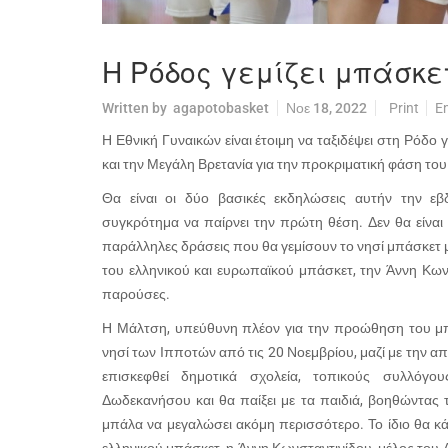
Η Ρόδος γεμίζει μπάσκε
Written by
agapotobasket
Νοε 18, 2022
Print
E
Η Εθνική Γυναικών είναι έτοιμη να ταξιδέψει στη Ρόδο 
και την Μεγάλη Βρετανία για την προκριματική φάση τ
Θα είναι οι δύο βασικές εκδηλώσεις αυτήν την ε
συγκρότημα να παίρνει την πρώτη θέση. Δεν θα είναι 
παράλληλες δράσεις που θα γεμίσουν το νησί μπάσκετ μ
του ελληνικού και ευρωπαϊκού μπάσκετ, την Άννη Κων
παρούσες.
Η Μάλτση, υπεύθυνη πλέον για την προώθηση του μπά
νησί των Ιπποτών από τις 20 Νοεμβρίου, μαζί με την α
επισκεφθεί δημοτικά σχολεία, τοπικούς συλλόγου
Δωδεκανήσου και θα παίξει με τα παιδιά, βοηθώντας 
μπάλα να μεγαλώσει ακόμη περισσότερο. Το ίδιο θα κά