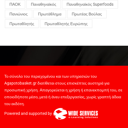
ΠΑΟΚ
Παναθηναϊκός
Παναθηναϊκός Superfoods
Πανιώνιος
Πρωτάθλημα
Πρωτέας Βούλας
Πρωταθλητής
Πρωταθλητής Ευρώπης
Το σύνολο του περιεχομένου και των υπηρεσιών του
Agapotobasket.gr διατίθεται στους επισκέπτες αυστηρά για
προσωπική χρήση. Απαγορεύεται η χρήση ή επανεκπομπή του, σε
οποιοδήποτε μέσο, μετά ή άνευ επεξεργασίας, χωρίς γραπτή άδεια
του εκδότη.
Powered and supported by