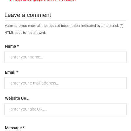
Leave a comment
Make sure you enter all the required information, indicated by an asterisk (*).
HTML code is not allowed.
Name *
Email *
Website URL
Message *