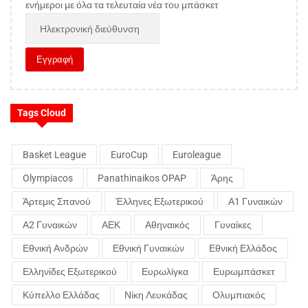
ενήμεροι με όλα τα τελευταία νέα του μπάσκετ
Tags Cloud
Basket League
EuroCup
Euroleague
Olympiacos
Panathinaikos OPAP
Άρης
Άρτεμις Σπανού
Έλληνες Εξωτερικού
Α1 Γυναικών
Α2 Γυναικών
ΑΕΚ
Αθηναικός
Γυναίκες
Εθνική Ανδρών
Εθνική Γυναικών
Εθνική Ελλάδος
Ελληνίδες Εξωτερικού
Ευρωλίγκα
Ευρωμπάσκετ
Κύπελλο Ελλάδας
Νίκη Λευκάδας
Ολυμπιακός