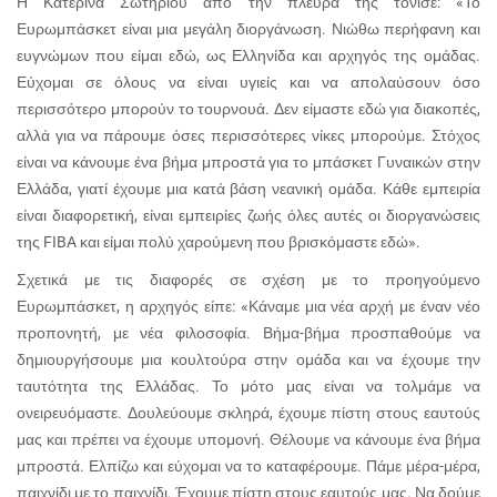
Η Κατερίνα Σωτηρίου από την πλευρά της τόνισε: «Το
Ευρωμπάσκετ είναι μια μεγάλη διοργάνωση. Νιώθω περήφανη και
ευγνώμων που είμαι εδώ, ως Ελληνίδα και αρχηγός της ομάδας.
Εύχομαι σε όλους να είναι υγιείς και να απολαύσουν όσο
περισσότερο μπορούν το τουρνουά. Δεν είμαστε εδώ για διακοπές,
αλλά για να πάρουμε όσες περισσότερες νίκες μπορούμε. Στόχος
είναι να κάνουμε ένα βήμα μπροστά για το μπάσκετ Γυναικών στην
Ελλάδα, γιατί έχουμε μια κατά βάση νεανική ομάδα. Κάθε εμπειρία
είναι διαφορετική, είναι εμπειρίες ζωής όλες αυτές οι διοργανώσεις
της FIBA και είμαι πολύ χαρούμενη που βρισκόμαστε εδώ».
Σχετικά με τις διαφορές σε σχέση με το προηγούμενο
Ευρωμπάσκετ, η αρχηγός είπε: «Κάναμε μια νέα αρχή με έναν νέο
προπονητή, με νέα φιλοσοφία. Βήμα-βήμα προσπαθούμε να
δημιουργήσουμε μια κουλτούρα στην ομάδα και να έχουμε την
ταυτότητα της Ελλάδας. Το μότο μας είναι να τολμάμε να
ονειρευόμαστε. Δουλεύουμε σκληρά, έχουμε πίστη στους εαυτούς
μας και πρέπει να έχουμε υπομονή. Θέλουμε να κάνουμε ένα βήμα
μπροστά. Ελπίζω και εύχομαι να το καταφέρουμε. Πάμε μέρα-μέρα,
παιχνίδι με το παιχνίδι. Έχουμε πίστη στους εαυτούς μας. Να δούμε