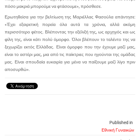
πόσο μακριά μπορούμε να φτάσουμε», πρόσθεσε.
Ερωτηθείσα για την βελτίωση της Μαριέλλας Φασούλα απάντησε:
«Έχει εξαιρετική πορεία όλα αυτά τα χρόνια, αλλά ακόμη
περισσότερο φέτος. Βλέποντας την εξέλιξή της, ως αρχηγός και ως
φίλη της, είναι κάτι πολύ όμορφο. Όλοι βλέπουν το ταλέντο της να
ξεχωρίζει εκτός Ελλάδας. Είναι όμορφο που την έχουμε μαζί μας,
είναι το αστέρι μας, μια από τις παίκτριες που ηγούνται της ομάδας
μας. Είναι σπουδαία ευκαιρία για μένα να παίξουμε μαζί λίγο πριν
αποσυρθώ».
Published in
Εθνική Γυναικών