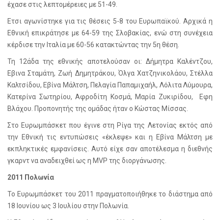
έχασε στις λεπτομέρειες με 51-49.
Ετσι αγωνίστηκε για τις θέσεις 5-8 του Ευρωπαϊκού. Αρχικά η
Εθνική επικράτησε με 64-59 της Σλοβακίας, ενώ στη συνέχεια
κέρδισε την Ιταλία με 60-56 κατακτώντας την 5η θέση.
Τη 12άδα της εθνικής αποτελούσαν οι: Δήμητρα Καλέντζου,
Εβινα Σταμάτη, Ζωή Δημητράκου, Όλγα Χατζηνικολάου, Στέλλα
Καλτσίδου, Εβίνα Μάλτση, Πελαγία Παπαμιχαήλ, Λόλιτα Λύμουρα,
Κατερίνα Σωτηρίου, Αφροδίτη Κοσμά, Μαρία Ζυκιρίδου, Εφη
Βλάχου. Προπονητής της ομάδας ήταν ο Κώστας Μίσσας.
Στο Ευρωμπάσκετ που έγινε στη Ρίγα της Λετονίας εκτός από
την Εθνική τις εντυπώσεις «έκλεψε» και η Εβίνα Μάλτση με
εκπληκτικές εμφανίσεις. Αυτό είχε σαν αποτέλεσμα η διεθνής
γκαρντ να αναδειχθεί ως η MVP της διοργάνωσης.
2011 Πολωνία
Το Ευρωμπάσκετ του 2011 πραγματοποιήθηκε το διάστημα από
18 Ιουνίου ως 3 Ιουλίου στην Πολωνία.