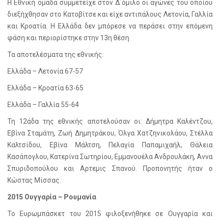
Η Εθνική ομάδα συμμετείχε στον Δ΄όμιλο οι αγώνες του οποίου
διεξήχθησαν στο Κατοβίτσε και είχε αντιπάλους Λετονία, Γαλλία
και Κροατία. Η Ελλάδα δεν μπόρεσε να περάσει στην επόμενη
φάση και περιορίστηκε στην 13η θέση.
Τα αποτελέσματα της εθνικής:
Ελλάδα – Λετονία 67-57
Ελλάδα – Κροατία 63-65
Ελλάδα – Γαλλία 55-64
Τη 12άδα της εθνικής αποτελούσαν οι: Δήμητρα Καλέντζου,
Εβίνα Σταμάτη, Ζωή Δημητράκου, Όλγα Χατζηνικολάου, Στέλλα
Καλτσίδου, Εβίνα Μάλτση, Πελαγία Παπαμιχαήλ, Θάλεια
Κασάπογλου, Κατερίνα Σωτηρίου, Εμμανουέλα Ανδρουλάκη, Αννα
Σπυριδοπούλου και Αρτεμις Σπανού. Προπονητής ήταν ο
Κώστας Μίσσας.
2015 Ουγγαρία – Ρουμανία
Το Ευρωμπάσκετ του 2015 φιλοξενήθηκε σε Ουγγαρία και