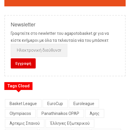
Newsletter
Γραφτείτε στο newletter του agapotobasket.gr για να
είστε ενήμεροι με όλα τα τελευταία νέα του μπάσκετ
Tags Cloud
Basket League
EuroCup
Euroleague
Olympiacos
Panathinaikos OPAP
Άρης
Άρτεμις Σπανού
Έλληνες Εξωτερικού