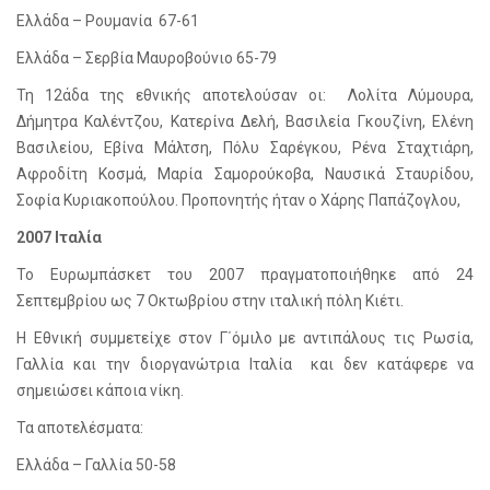
Ελλάδα – Ρουμανία 67-61
Ελλάδα – Σερβία Μαυροβούνιο 65-79
Τη 12άδα της εθνικής αποτελούσαν οι: Λολίτα Λύμουρα,
Δήμητρα Καλέντζου, Κατερίνα Δελή, Βασιλεία Γκουζίνη, Ελένη
Βασιλείου, Εβίνα Μάλτση, Πόλυ Σαρέγκου, Ρένα Σταχτιάρη,
Αφροδίτη Κοσμά, Μαρία Σαμορούκοβα, Ναυσικά Σταυρίδου,
Σοφία Κυριακοπούλου. Προπονητής ήταν ο Χάρης Παπάζογλου,
2007 Ιταλία
Το Ευρωμπάσκετ του 2007 πραγματοποιήθηκε από 24
Σεπτεμβρίου ως 7 Οκτωβρίου στην ιταλική πόλη Κιέτι.
Η Εθνική συμμετείχε στον Γ΄όμιλο με αντιπάλους τις Ρωσία,
Γαλλία και την διοργανώτρια Ιταλία και δεν κατάφερε να
σημειώσει κάποια νίκη.
Τα αποτελέσματα:
Ελλάδα – Γαλλία 50-58