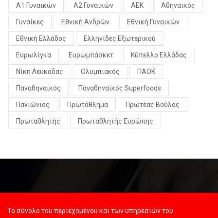
Α1 Γυναικών
Α2 Γυναικών
ΑΕΚ
Αθηναικός
Γυναίκες
Εθνική Ανδρών
Εθνική Γυναικών
Εθνική Ελλάδος
Ελληνίδες Εξωτερικού
Ευρωλίγκα
Ευρωμπάσκετ
Κύπελλο Ελλάδας
Νίκη Λευκάδας
Ολυμπιακός
ΠΑΟΚ
Παναθηναϊκός
Παναθηναϊκός Superfoods
Πανιώνιος
Πρωτάθλημα
Πρωτέας Βούλας
Πρωταθλητής
Πρωταθλητής Ευρώπης
Το σύνολο του περιεχομένου και των υπηρεσιών του