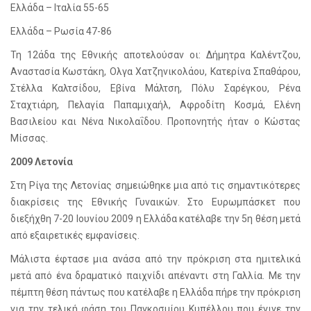
Ελλάδα – Ιταλία 55-65
Ελλάδα – Ρωσία 47-86
Τη 12άδα της Εθνικής αποτελούσαν οι: Δήμητρα Καλέντζου,
Αναστασία Κωστάκη, Ολγα Χατζηνικολάου, Κατερίνα Σπαθάρου,
Στέλλα Καλτσίδου, Εβίνα Μάλτση, Πόλυ Σαρέγκου, Ρένα
Σταχτιάρη, Πελαγία Παπαμιχαήλ, Αφροδίτη Κοσμά, Ελένη
Βασιλείου και Νένα Νικολαΐδου. Προπονητής ήταν ο Κώστας
Μίσσας.
2009 Λετονία
Στη Ρίγα της Λετονίας σημειώθηκε μια από τις σημαντικότερες
διακρίσεις της Εθνικής Γυναικών. Στο Ευρωμπάσκετ που
διεξήχθη 7-20 Ιουνίου 2009 η Ελλάδα κατέλαβε την 5η θέση μετά
από εξαιρετικές εμφανίσεις.
Μάλιστα έφτασε μια ανάσα από την πρόκριση στα ημιτελικά
μετά από ένα δραματικό παιχνίδι απέναντι στη Γαλλία. Με την
πέμπτη θέση πάντως που κατέλαβε η Ελλάδα πήρε την πρόκριση
για την τελική φάση του Παγκοσμίου Κυπέλλου που έγινε την