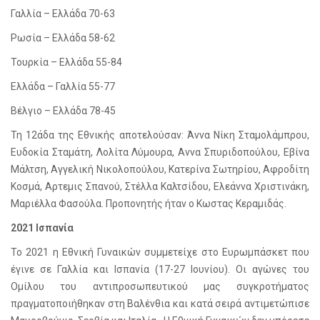
Γαλλία – Ελλάδα 70-63
Ρωσία – Ελλάδα 58-62
Τουρκία – Ελλάδα 55-84
Ελλάδα – Γαλλία 55-77
Βέλγιο – Ελλάδα 78-45
Τη 12άδα της Εθνικής αποτελούσαν: Άννα Νίκη Σταμολάμπρου,
Ευδοκία Σταμάτη, Λολίτα Λύμουρα, Αννα Σπυριδοπούλου, Εβίνα
Μάλτση, Αγγελική Νικολοπούλου, Κατερίνα Σωτηρίου, Αφροδίτη
Κοσμά, Αρτεμις Σπανού, Στέλλα Καλτσίδου, Ελεάννα Χριστινάκη,
Μαριέλλα Φασούλα. Προπονητής ήταν ο Κωστας Κεραμιδάς.
2021 Ισπανία
Το 2021 η Εθνική Γυναικών συμμετείχε στο Ευρωμπάσκετ που
έγινε σε Γαλλία και Ισπανία (17-27 Ιουνίου). Οι αγώνες του
Ομίλου του αντιπροσωπευτικού μας συγκροτήματος
πραγματοποιήθηκαν στη Βαλένθια και κατά σειρά αντιμετώπισε