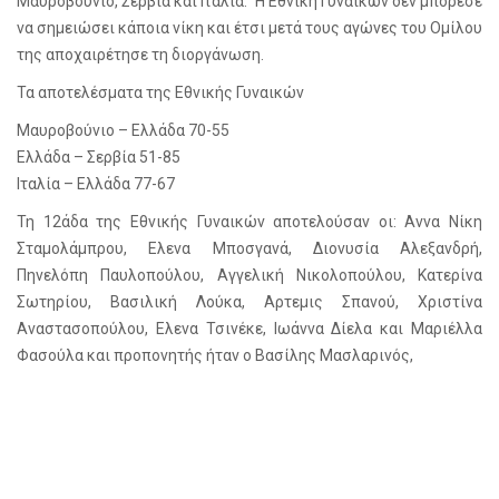
Μαυροβούνιο, Σερβία και Ιταλία. Η Εθνική Γυναικών δεν μπόρεσε
να σημειώσει κάποια νίκη και έτσι μετά τους αγώνες του Ομίλου
της αποχαιρέτησε τη διοργάνωση.
Τα αποτελέσματα της Εθνικής Γυναικών
Μαυροβούνιο – Ελλάδα 70-55
Ελλάδα – Σερβία 51-85
Ιταλία – Ελλάδα 77-67
Τη 12άδα της Εθνικής Γυναικών αποτελούσαν οι: Αννα Νίκη
Σταμολάμπρου, Ελενα Μποσγανά, Διονυσία Αλεξανδρή,
Πηνελόπη Παυλοπούλου, Αγγελική Νικολοπούλου, Κατερίνα
Σωτηρίου, Βασιλική Λούκα, Αρτεμις Σπανού, Χριστίνα
Αναστασοπούλου, Ελενα Τσινέκε, Ιωάννα Δίελα και Μαριέλλα
Φασούλα και προπονητής ήταν ο Βασίλης Μασλαρινός,