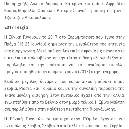
Παπαμιχαήλ, Λολίτα Λύμουρα, Κατερίνα Σωτηρίου, Αφροδίτη
Κοσμά, Μαριέλλα Φασούλα, Άρτεμις Σπανού. Προπονητής ήταν ο
Τζώρτζης Δικαιουλάκος.
2017 Τσεχία
Η Εθνική Γυναικών το 2017 στο Ευρωμπάσκετ που έγινε στην
Πράγα (16-25 Ιουνίου) σημείωσε την μεγαλύτερη της επιτυχία
στη διοργάνωση. Μετά από εκπληκτικές εμφανίσεις πέρασε στα
ημιτελικά καταλαμβάνοντας την τέταρτη θέση εξασφαλίζοντας
παράλληλα και την πρόκριση για το παγκόσμιο κύπελλο
πραγματοποιήθηκε την επόμενη χρονιά (2018) στην Τενερίφη.
Κέρδισε μεγάλες δυνάμεις του ευρωπαϊκού μπάσκετ όπως
Σερβία, Ρωσία και Τουρκία και με την συνολική παρουσία της
έκανε μεγάλη αίσθηση. Στον ημιτελικό έχασε από την Γαλλία,
ενώ ηττήθηκε από το Βέλγιο στον μικρό τελικό. Η Εβίνα Μάλτση
συμπεριλήφθηκε στην καλύτερη πεντάδα της διοργάνωσης.
Η Εθνική Γυναικών συμμετείχε στον Γ’Ομιλο έχοντας για
αντιπάλους Σερβία, Σλοβενία και Γαλλία. Η νίκη επί της Σερβίας