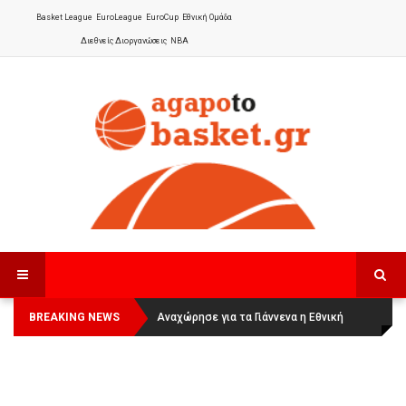
Basket League
EuroLeague
EuroCup
Εθνική Ομάδα
Διεθνείς Διοργανώσεις
NBA
BREAKING NEWS
Οι Πάνθηρες Καβάλας στην Women
Αναχώρησε για τα Γιάννενα η Εθνική
Basketball League 1
Γυναικών
: