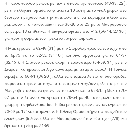
Η Παυλοπούλου μείωσε με πέντε δικούς της πόντους (43-39, 22’),
με την ελληνική ομάδα να φτάνει τα 10 λάθη με το «καλημέρα» στο
δεύτερο ημίχρονο και την αντίπαλό της να κυριαρχεί πλέον στα
ριμπάουντ. Τα «σκουπίδια» ήταν 30-20 στο 25’ με το Μαυροβούνιο
να μετρά 13 επιθετικά. Η διαφορά έφτασε στο +12 (56-44, 27’30’’)
για πρώτη φορά με τον Πρέκα να παίρνει τάιμ άουτ.
Η Μακ έγραψε το 62-49 (31′) με την Σταμολάμπρου να ευστοχεί από
τα 6μ75 για το 62-52 (31’10”) και λίγο αργότερα για το 64-57
(32’45”). Η Σπανού μείωσε ακόμη περισσότερο (64-59, 34′) με την
Σταμάτη να χρεώνεται λίγο αργότερα με τέταρτο φάουλ. Η Τσινέκε
έγραψε το 66-61 (36’20”), αλλά τα επόμενα λεπτά οι δύο ομάδες
παρουσιάστηκαν άστοχες στο επόμενο -σχεδόν-τρίλεπτο με την
Μούγιοβιτς τελικά να φτάνει ως το καλάθι και το 68-61, η Μακ το 70-
62 με την Σπανού να γράφει το 70-64 με 40” στο ρολόι από τη
γραμμή της φιλανθρωπίας. Η ίδια με σουτ τριών πόντων έγραψε το
73-69 με 17” να απομένουν. Η Εθνική Ομάδα πήγε στο παιχνίδι των
ελεύθερων βολών, αλλά το Μαυροβούνιο ήταν εύστοχο (7/8) και
έφτασε στη νίκη με 74-69.