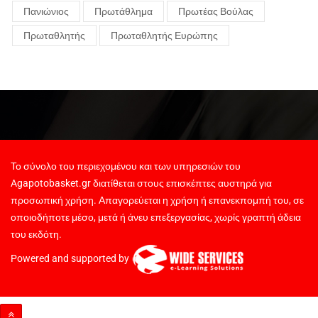
Πανιώνιος
Πρωτάθλημα
Πρωτέας Βούλας
Πρωταθλητής
Πρωταθλητής Ευρώπης
Το σύνολο του περιεχομένου και των υπηρεσιών του
Agapotobasket.gr διατίθεται στους επισκέπτες αυστηρά για
προσωπική χρήση. Απαγορεύεται η χρήση ή επανεκπομπή του, σε
οποιοδήποτε μέσο, μετά ή άνευ επεξεργασίας, χωρίς γραπτή άδεια
του εκδότη.
Powered and supported by