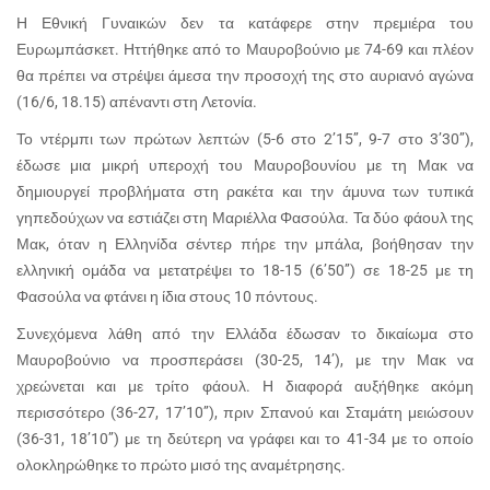
Η Εθνική Γυναικών δεν τα κατάφερε στην πρεμιέρα του
Ευρωμπάσκετ. Ηττήθηκε από το Μαυροβούνιο με 74-69 και πλέον
θα πρέπει να στρέψει άμεσα την προσοχή της στο αυριανό αγώνα
(16/6, 18.15) απέναντι στη Λετονία.
Το ντέρμπι των πρώτων λεπτών (5-6 στο 2’15’’, 9-7 στο 3’30’’),
έδωσε μια μικρή υπεροχή του Μαυροβουνίου με τη Μακ να
δημιουργεί προβλήματα στη ρακέτα και την άμυνα των τυπικά
γηπεδούχων να εστιάζει στη Μαριέλλα Φασούλα. Τα δύο φάουλ της
Μακ, όταν η Ελληνίδα σέντερ πήρε την μπάλα, βοήθησαν την
ελληνική ομάδα να μετατρέψει το 18-15 (6’50’’) σε 18-25 με τη
Φασούλα να φτάνει η ίδια στους 10 πόντους.
Συνεχόμενα λάθη από την Ελλάδα έδωσαν το δικαίωμα στο
Μαυροβούνιο να προσπεράσει (30-25, 14’), με την Μακ να
χρεώνεται και με τρίτο φάουλ. Η διαφορά αυξήθηκε ακόμη
περισσότερο (36-27, 17’10’’), πριν Σπανού και Σταμάτη μειώσουν
(36-31, 18’10’’) με τη δεύτερη να γράφει και το 41-34 με το οποίο
ολοκληρώθηκε το πρώτο μισό της αναμέτρησης.