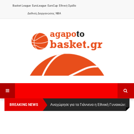
Basket League
EuroLeague
EuroCup
Εθνική Ομάδα
Διεθνείς Διοργανώσεις
NBA
BREAKING NEWS
Οι Πάνθηρες Καβάλας στην Women Basketball
Αναχώρησε για τα Γιάννενα η Εθνική Γυναικών
:
League 1