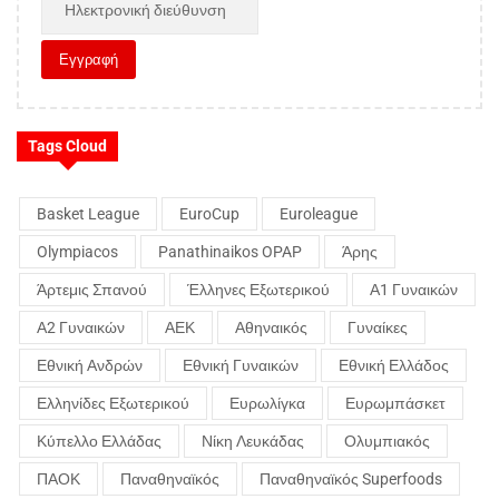
Tags Cloud
Basket League
EuroCup
Euroleague
Olympiacos
Panathinaikos OPAP
Άρης
Άρτεμις Σπανού
Έλληνες Εξωτερικού
Α1 Γυναικών
Α2 Γυναικών
ΑΕΚ
Αθηναικός
Γυναίκες
Εθνική Ανδρών
Εθνική Γυναικών
Εθνική Ελλάδος
Ελληνίδες Εξωτερικού
Ευρωλίγκα
Ευρωμπάσκετ
Κύπελλο Ελλάδας
Νίκη Λευκάδας
Ολυμπιακός
ΠΑΟΚ
Παναθηναϊκός
Παναθηναϊκός Superfoods