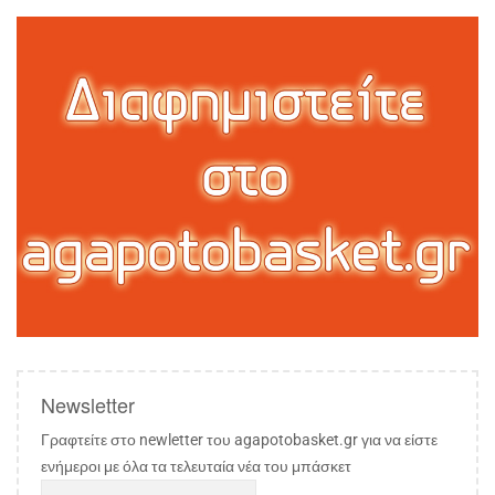
Newsletter
Γραφτείτε στο newletter του agapotobasket.gr για να είστε
ενήμεροι με όλα τα τελευταία νέα του μπάσκετ