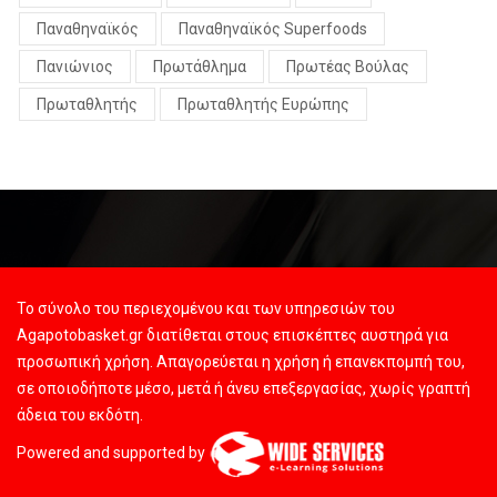
Παναθηναϊκός
Παναθηναϊκός Superfoods
Πανιώνιος
Πρωτάθλημα
Πρωτέας Βούλας
Πρωταθλητής
Πρωταθλητής Ευρώπης
Το σύνολο του περιεχομένου και των υπηρεσιών του
Agapotobasket.gr διατίθεται στους επισκέπτες αυστηρά για
προσωπική χρήση. Απαγορεύεται η χρήση ή επανεκπομπή του,
σε οποιοδήποτε μέσο, μετά ή άνευ επεξεργασίας, χωρίς γραπτή
άδεια του εκδότη.
Powered and supported by