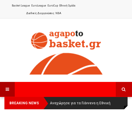
Basket League
EuroLeague
EuroCup
Εθνική Ομάδα
Διεθνείς Διοργανώσεις
NBA
BREAKING NEWS
Οι Πάνθηρες Καβάλας στην Women
Αναχώρησε για τα Γιάννενα η Εθνική
Basketball League 1
Γυναικών
: