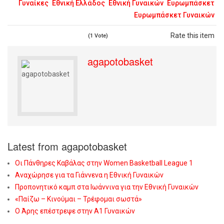
Γυναίκες
Εθνική Ελλάδος
Εθνική Γυναικών
Ευρωμπάσκετ
Ευρωμπάσκετ Γυναικών
Rate this item
(1 Vote)
agapotobasket
Latest from agapotobasket
Οι Πάνθηρες Καβάλας στην Women Basketball League 1
Αναχώρησε για τα Γιάννενα η Εθνική Γυναικών
Προπονητικό καμπ στα Ιωάννινα για την Εθνική Γυναικών
«Παίζω – Κινούμαι – Τρέφομαι σωστά»
Ο Άρης επέστρεψε στην Α1 Γυναικών