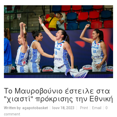
Το Μαυροβούνιο έστειλε στα
"χιαστί" πρόκρισης την Εθνική
Written by
agapotobasket
Ιουν 18, 2023
Print
Email
0
comment