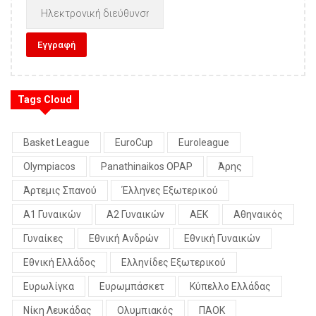
Tags Cloud
Basket League
EuroCup
Euroleague
Olympiacos
Panathinaikos OPAP
Άρης
Άρτεμις Σπανού
Έλληνες Εξωτερικού
Α1 Γυναικών
Α2 Γυναικών
ΑΕΚ
Αθηναικός
Γυναίκες
Εθνική Ανδρών
Εθνική Γυναικών
Εθνική Ελλάδος
Ελληνίδες Εξωτερικού
Ευρωλίγκα
Ευρωμπάσκετ
Κύπελλο Ελλάδας
Νίκη Λευκάδας
Ολυμπιακός
ΠΑΟΚ