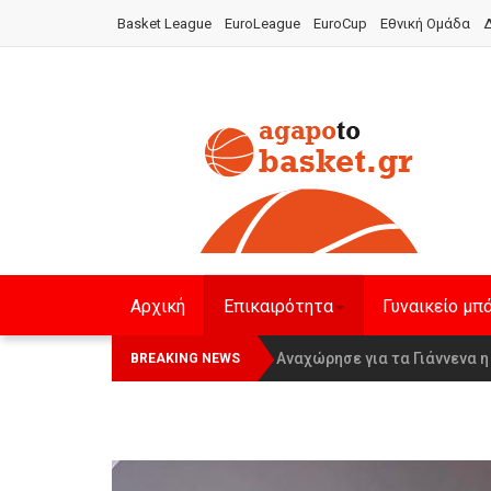
Basket League
EuroLeague
EuroCup
Εθνική Ομάδα
Δ
Αρχική
Επικαιρότητα
Γυναικείο μπ
Οι Πάνθηρες Καβάλας στην Wom
Αναχώρησε για τα Γιάννενα 
BREAKING NEWS