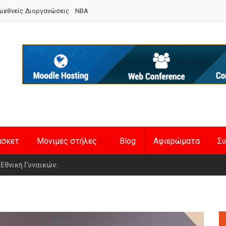
ιεθνείς Διοργανώσεις
NBA
άσκετ
Μόνιμες στήλες
Blog
Αφιερώματα
Συ
en Basketball League 1
η Εθνική Γυναικών
: