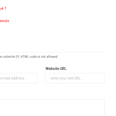
ue 1
ναικών
an asterisk (*). HTML code is not allowed.
Website URL