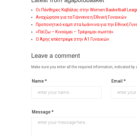
Οι Πάνθηρες Καβάλας στην Women Basketball Leag
Αναχώρησε για τα Γιάννενα η Εθνική Γυναικών
Προπονητικό καμπ στα Ιωάννινα για την Εθνική Γυ
«Παίζω – Κινούμαι – Τρέφομαι σωστά»
Ο Άρης επέστρεψε στην Α1 Γυναικών
Leave a comment
Make sure you enter all the required information, indicated by 
Name *
Email *
Message *