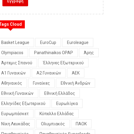
Tags Cloud
Basket League
EuroCup
Euroleague
Olympiacos
Panathinaikos OPAP
Άρης
Άρτεμις Σπανού
Έλληνες Εξωτερικού
Α1 Γυναικών
Α2 Γυναικών
ΑΕΚ
Αθηναικός
Γυναίκες
Εθνική Ανδρών
Εθνική Γυναικών
Εθνική Ελλάδος
Ελληνίδες Εξωτερικού
Ευρωλίγκα
Ευρωμπάσκετ
Κύπελλο Ελλάδας
Νίκη Λευκάδας
Ολυμπιακός
ΠΑΟΚ