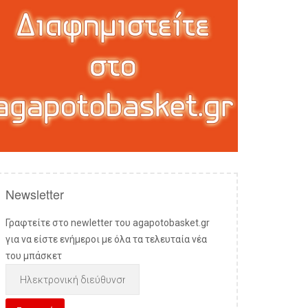
Newsletter
Γραφτείτε στο newletter του agapotobasket.gr
για να είστε ενήμεροι με όλα τα τελευταία νέα
του μπάσκετ