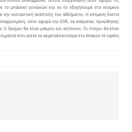
Ομοσπονδία αναλαμβάνει τέτοια διοργάνωση όσον αφορά τις
με το μπάσκετ γυναικών και να το οδηγήσουμε στο επόμενο
α την ουσιαστική ανάπτυξη του αθλήματος. Η επόμενη διετία
οσαρμοσμένη, όσον αφορά την ΕΟΚ, σε ενέργειες προώθησης
 Ο δρόμος θα είναι μακρύς και επίπονος. Οι στόχοι θα είναι
τοιμασία έτσι ώστε να εκμεταλλευτούμε στο έπακρο τα οφέλη