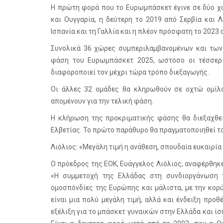
Η πρώτη φορά που το Ευρωμπάσκετ έγινε σε δύο χ
και Ουγγαρία, η δεύτερη το 2019 από Σερβία και Λ
Ισπανία και τη Γαλλία και η πλέον πρόσφατη το 2023 α
Συνολικά 36 χώρες συμπεριλαμβανομένων και των
φάση του Ευρωμπάσκετ 2025, ωστόσο οι τέσσερι
διαφοροποιεί τον μέχρι τώρα τρόπο διεξαγωγής.
Οι άλλες 32 ομάδες θα κληρωθούν σε οχτώ ομίλο
απομένουν για την τελική φάση.
Η κλήρωση της προκριματικής φάσης θα διεξαχθεί 
Ελβετίας. Το πρώτο παράθυρο θα πραγματοποιηθεί το
Λιόλιος: «Μεγάλη τιμή η ανάθεση, σπουδαία ευκαιρία
Ο πρόεδρος της ΕΟΚ, Ευάγγελος Λιόλιος, αναφέρθηκ
«Η συμμετοχή της Ελλάδας στη συνδιοργάνωση 
ομοσπόνδίες της Ευρώπης και μάλιστα, με την κορ
είναι μια πολύ μεγάλη τιμή, αλλά και ένδειξη προ
εξέλιξη για το μπάσκετ γυναικών στην Ελλάδα και ίσ