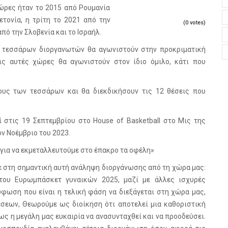
ώρες ήταν το 2015 από Ρουμανία
ετονία, η τρίτη το 2021 από την
(0 votes)
πό την Σλοβενία και το Ισραήλ.
 τεσσάρων διοργανωτών θα αγωνιστούν στην προκριματική
ς αυτές χώρες θα αγωνιστούν στον ίδιο όμιλο, κάτι που
υς των τεσσάρων και θα διεκδικήσουν τις 12 θέσεις που
στις 19 Σεπτεμβρίου στο House of Basketball στο Μις της
ν Νοέμβριο του 2023.
 για να εκμεταλλευτούμε στο έπακρο τα οφέλη»
ε στη σημαντική αυτή ανάληψη διοργάνωσης από τη χώρα μας:
του Ευρωμπάσκετ γυναικών 2025, μαζί με άλλες ισχυρές
ύφωση που είναι η τελική φάση να διεξάγεται στη χώρα μας,
θέσεων, Θεωρούμε ως διοίκηση ότι αποτελεί μια καθοριστική
ως η μεγάλη μας ευκαιρία να ανασυνταχθεί και να προοδεύσει.