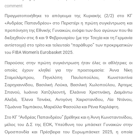
comment
Πραγματοποιήθηκε το απόγευμα της Κυριακής (2/2) στο ΚΓ
«Ανδρέας Παπανδρέου» στο Περιστέρι η πρώτη συγκέντρωση και
προπόνηση της Εθνικής Γυναικών, ενόψει των δυο αγώνων που θα
διεξαχθούν στις 6 και 9 Φεβρουαρίου (με την Τσεχία και τη Γερμανία
αντίστοιχα) στο τρίτο και τελευταίο “παράθυρο” των προκριματικών
του FIBA Women’s Eurobasket 2025.
Παρούσες στην πρώτη συγκέντρωση ήταν όλες οι αθλήτριες οι
οποίες έχουν κληθεί για την προετοιμασία: Άννα Νίκη
Σταμολάμπρου, Πηνελόπη Παυλοπούλου, Κωνσταντίνα
Σαρηγιαννίδου, Βασιλική Λούκα, Βασιλική Χωλοπούλου, Άρτεμις
Σπανού, Ιωάννα Χατζηλεοντή, Ελεάννα Χριστινάκη, Διαμάντω
Αλεξιά, Έλενα Τσινέκε, Αντιγόνη Χαιριστανίδου, Λία Ντάνου,
Τζωάννα Ταμπάκου, Μαριέλλα Φασούλα και Ρένια Καρλάφτη.
Στο ΚΓ “Ανδρέας Παπανδρέου” βρέθηκε και η Άννη Κωνσταντινίδου,
μέλος του Δ.Σ της ΕΟΚ, Υπεύθυνη του μπάσκετ Γυναικών στην
Ομοσπονδία και Πρέσβειρα του Ευρωμπάσκετ 2025, η οποία