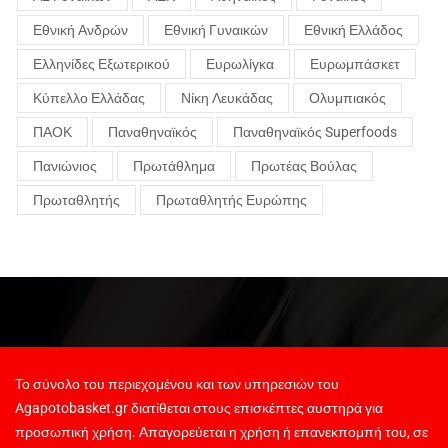
Εθνική Ανδρών
Εθνική Γυναικών
Εθνική Ελλάδος
Ελληνίδες Εξωτερικού
Ευρωλίγκα
Ευρωμπάσκετ
Κύπελλο Ελλάδας
Νίκη Λευκάδας
Ολυμπιακός
ΠΑΟΚ
Παναθηναϊκός
Παναθηναϊκός Superfoods
Πανιώνιος
Πρωτάθλημα
Πρωτέας Βούλας
Πρωταθλητής
Πρωταθλητής Ευρώπης
Το σύνολο του περιεχομένου και των υπηρεσιών του
Agapotobasket.gr διατίθεται στους επισκέπτες αυστηρά για
προσωπική χρήση. Απαγορεύεται η χρήση ή επανεκπομπή του, σε