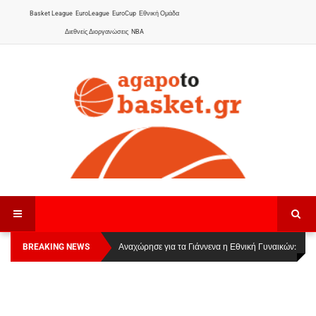
Basket League
EuroLeague
EuroCup
Εθνική Ομάδα
Διεθνείς Διοργανώσεις
NBA
BREAKING NEWS
Οι Πάνθηρες Καβάλας στην Women Basketball
Αναχώρησε για τα Γιάννενα η Εθνική Γυναικών
:
League 1