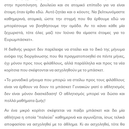
στην προπόνηση. Δουλεύει και σε ατομικό επίπεδο για να είναι
έτοιμη όταν έρθει εδώ. Αυτό ζητάει και ο κόουτς. Να βελτιωνόμαστε
καθημερινά, ατομικά, ώστε την στιγμή που θα έρθουμε εδώ να
μπορέσουμε να βοηθήσουμε την ομάδα. Αν το κάνει κάθε μία
ξεχωριστά, τότε όλες μαζί τον Ιούνιο θα είμαστε έτοιμες για το
Ευρωμπάσκετ».
Η διεθνής γκαρντ δεν παρέλειψε να στείλει και το δικό της μήνυμα
ενόψει της διοργάνωσης που θα πραγματοποιηθεί σε πέντε μήνες,
όχι μόνον προς τους φιλάθλους, αλλά παράλληλα και προς τα νέα
κορίτσια που σκέφτονται να ασχοληθούν με το μπάσκετ.
«Το μοναδικό μήνυμα που μπορώ να στείλω προς τους φιλάθλους
είναι να έρθουν να δουν το μπάσκετ Γυναικών γιατί ο αθλητισμός
δεν είναι μόνον διασκέδαση! Ο αθλητισμός μπορεί να δώσει και
πολλά μαθήματα ζωής!
Αν ένα μικρό κορίτσι σκέφτεται να παίξει μπάσκετ και δει μία
αθλήτρια η οποία “παλεύει” καθημερινά και αγωνίζεται, ίσως τελικά
αποφασίσει να ασχοληθεί με το άθλημα. Κι αν ασχοληθεί, τότε θα