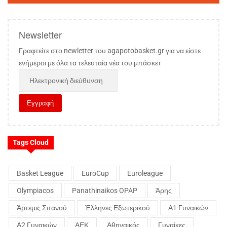
Newsletter
Γραφτείτε στο newletter του agapotobasket.gr για να είστε
ενήμεροι με όλα τα τελευταία νέα του μπάσκετ
Tags Cloud
Basket League
EuroCup
Euroleague
Olympiacos
Panathinaikos OPAP
Άρης
Άρτεμις Σπανού
Έλληνες Εξωτερικού
Α1 Γυναικών
Α2 Γυναικών
ΑΕΚ
Αθηναικός
Γυναίκες