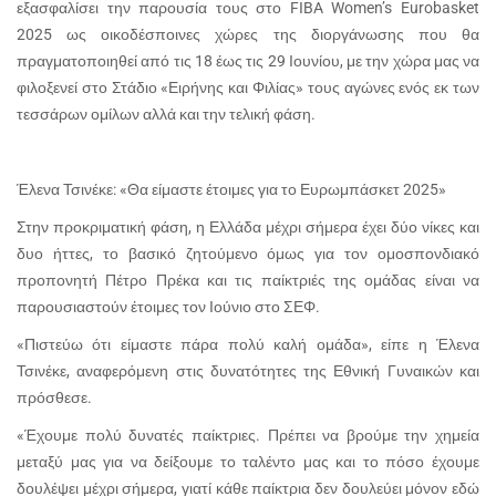
εξασφαλίσει την παρουσία τους στο FIBA Women’s Eurobasket
2025 ως οικοδέσποινες χώρες της διοργάνωσης που θα
πραγματοποιηθεί από τις 18 έως τις 29 Ιουνίου, με την χώρα μας να
φιλοξενεί στο Στάδιο «Ειρήνης και Φιλίας» τους αγώνες ενός εκ των
τεσσάρων ομίλων αλλά και την τελική φάση.
Έλενα Τσινέκε: «Θα είμαστε έτοιμες για το Ευρωμπάσκετ 2025»
Στην προκριματική φάση, η Ελλάδα μέχρι σήμερα έχει δύο νίκες και
δυο ήττες, το βασικό ζητούμενο όμως για τον ομοσπονδιακό
προπονητή Πέτρο Πρέκα και τις παίκτριές της ομάδας είναι να
παρουσιαστούν έτοιμες τον Ιούνιο στο ΣΕΦ.
«Πιστεύω ότι είμαστε πάρα πολύ καλή ομάδα», είπε η Έλενα
Τσινέκε, αναφερόμενη στις δυνατότητες της Εθνική Γυναικών και
πρόσθεσε.
«Έχουμε πολύ δυνατές παίκτριες. Πρέπει να βρούμε την χημεία
μεταξύ μας για να δείξουμε το ταλέντο μας και το πόσο έχουμε
δουλέψει μέχρι σήμερα, γιατί κάθε παίκτρια δεν δουλεύει μόνον εδώ