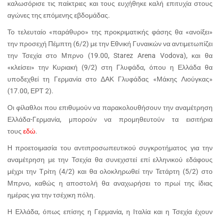
καλωσόρισε τις παίκτριες και τους ευχήθηκε καλή επιτυχία στους
αγώνες της επόμενης εβδομάδας.
Το τελευταίο «παράθυρο» της προκριματικής φάσης θα «ανοίξει»
την προσεχή Πέμπτη (6/2) με την Εθνική Γυναικών να αντιμετωπίζει
την Τσεχία στο Μπρνο (19.00, Starez Arena Vodova), και θα
«κλείσει» την Κυριακή (9/2) στη Γλυφάδα, όπου η Ελλάδα θα
υποδεχθεί τη Γερμανία στο ΔΑΚ Γλυφάδας «Μάκης Λιούγκας»
(17.00, ΕΡΤ 2).
Οι φίλαθλοι που επιθυμούν να παρακολουθήσουν την αναμέτρηση
Ελλάδα-Γερμανία, μπορούν να προμηθευτούν τα εισιτήρια
τους
εδώ
.
Η προετοιμασία του αντιπροσωπευτικού συγκροτήματος για την
αναμέτρηση με την Τσεχία θα συνεχιστεί επί ελληνικού εδάφους
μέχρι την Τρίτη (4/2) και θα ολοκληρωθεί την Τετάρτη (5/2) στο
Μπρνο, καθώς η αποστολή θα αναχωρήσει το πρωί της ίδιας
ημέρας για την τσέχικη πόλη.
Η Ελλάδα, όπως επίσης η Γερμανία, η Ιταλία και η Τσεχία έχουν