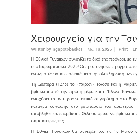
Χειρουργείο για την Τσι
Written by
agapotobasket
Μάι 13, 2025
Print
Em
Η Εθνική Γυναικών συνεχίζει το δικό της πρόγραμμα ε
στο Ευρωμπάσκετ 2025! Οι προπονήσεις πραγματοποού
ενσωματώνονται σταδιακά μετά την ολοκλήρωση των α
Τη Δευτέρα (12/5) το «παρών» έδωσε και η Μαριέ
βρίσκεται από την πρώτη μέρα και η Έλενα Τσινέκε,
ενισχύσει το αντιπροσωπευτικό συγκρότημα στο Ευρω
κάταγμα κόπωσης στο μετατάρσιο του αριστερού π
υποβληθεί σε επέμβαση. Θέλησε όμως να βρίσκεται 
συμπαίκτριές της.
Η Εθνική Γυναικών θα συνεχίζει ως τις 18 Μαϊου 