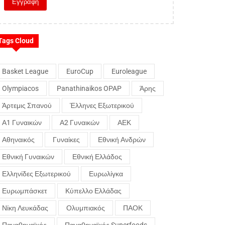
Tags Cloud
Basket League
EuroCup
Euroleague
Olympiacos
Panathinaikos OPAP
Άρης
Άρτεμις Σπανού
Έλληνες Εξωτερικού
Α1 Γυναικών
Α2 Γυναικών
ΑΕΚ
Αθηναικός
Γυναίκες
Εθνική Ανδρών
Εθνική Γυναικών
Εθνική Ελλάδος
Ελληνίδες Εξωτερικού
Ευρωλίγκα
Ευρωμπάσκετ
Κύπελλο Ελλάδας
Νίκη Λευκάδας
Ολυμπιακός
ΠΑΟΚ