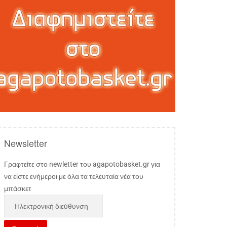
Newsletter
Γραφτείτε στο newletter του agapotobasket.gr για
να είστε ενήμεροι με όλα τα τελευταία νέα του
μπάσκετ