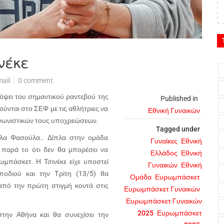
νέκε
ail
0 comment
νόψει του σημαντικού ραντεβού της
Published in
νται στο ΣΕΦ με τις αθλήτριες να
Εθνική Γυναικών
γωνιστικών τους υποχρεώσεων.
Tagged under
λλα Φασούλα.. Δίπλα στην ομάδα
Γυναίκες
Εθνική
 παρά το ότι δεν θα μπορέσει να
Ελλάδος
Εθνική
μπάσκετ. Η Τσινέκε είχε υποστεί
Γυναικών
Εθνική
οδιού και την Τρίτη (13/5) θα
Ομάδα
Ευρωμπάσκετ
από την πρώτη στιγμή κοντά στις
Ευρωμπάσκετ Γυναικών
Ευρωμπάσκετ Γυναικών
2025
Ευρωμπάσκετ
στην Αθήνα και θα συνεχίσει την