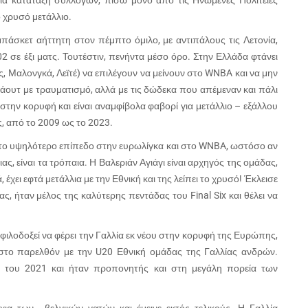
ια κατάταξη συλλόγων, πίσω μόνο από τις Ηνωμένες Πολιτείες
ο χρυσό μετάλλιο.
πάσκετ αήττητη στον πέμπτο όμιλο, με αντιπάλους τις Λετονία,
2 σε έξι ματς. Τουτέστιν, πενήντα μέσο όρο. Στην Ελλάδα φτάνει
ς, Μαλονγκά, Λεϊτέ) να επιλέγουν να μείνουν στο WNBA και να μην
-άουτ με τραυματισμό, αλλά με τις δώδεκα που απέμεναν και πάλι
στην κορυφή και είναι αναμφίβολα φαβορί για μετάλλιο – εξάλλου
ς, από το 2009 ως το 2023.
στο υψηλότερο επίπεδο στην ευρωλίγκα και στο WNBA, ωστόσο αν
ας, είναι τα τρόπαια. Η Βαλεριάν Αγιάγι είναι αρχηγός της ομάδας,
, έχει εφτά μετάλλια με την Εθνική και της λείπει το χρυσό! Έκλεισε
 ήταν μέλος της καλύτερης πεντάδας του Final Six και θέλει να
λοδοξεί να φέρει την Γαλλία εκ νέου στην κορυφή της Ευρώπης,
ι στο παρελθόν με την U20 Εθνική ομάδας της Γαλλίας ανδρών.
ο του 2021 και ήταν προπονητής και στη μεγάλη πορεία των