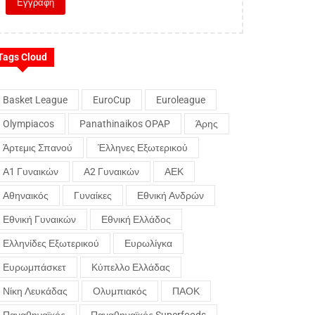
Tags Cloud
Basket League
EuroCup
Euroleague
Olympiacos
Panathinaikos OPAP
Άρης
Άρτεμις Σπανού
Έλληνες Εξωτερικού
Α1 Γυναικών
Α2 Γυναικών
ΑΕΚ
Αθηναικός
Γυναίκες
Εθνική Ανδρών
Εθνική Γυναικών
Εθνική Ελλάδος
Ελληνίδες Εξωτερικού
Ευρωλίγκα
Ευρωμπάσκετ
Κύπελλο Ελλάδας
Νίκη Λευκάδας
Ολυμπιακός
ΠΑΟΚ