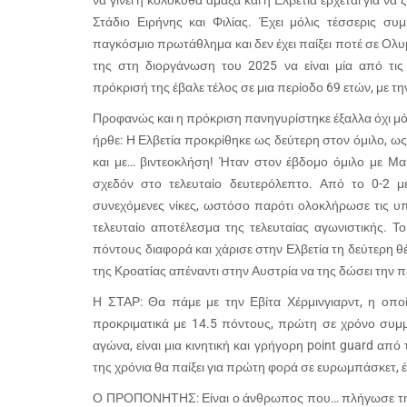
να γίνει η κολοκύθα άμαξα και η Ελβετία έρχεται για να
Στάδιο Ειρήνης και Φιλίας. Έχει μόλις τέσσερις συ
παγκόσμιο πρωτάθλημα και δεν έχει παίξει ποτέ σε Ολ
της στη διοργάνωση του 2025 να είναι μία από τις
πρόκρισή της έβαλε τέλος σε μια περίοδο 69 ετών, με τ
Προφανώς και η πρόκριση πανηγυρίστηκε έξαλλα όχι μόνο
ήρθε: Η Ελβετία προκρίθηκε ως δεύτερη στον όμιλο, 
και με… βιντεοκλήση! Ήταν στον έβδομο όμιλο με Μα
σχεδόν στο τελευταίο δευτερόλεπτο. Από το 0-2 
συνεχόμενες νίκες, ωστόσο παρότι ολοκλήρωσε τις υπο
τελευταίο αποτέλεσμα της τελευταίας αγωνιστικής. Τ
πόντους διαφορά και χάρισε στην Ελβετία τη δεύτερη θέ
της Κροατίας απέναντι στην Αυστρία να της δώσει την 
Η ΣΤΑΡ: Θα πάμε με την Εβίτα Χέρμινγιαρντ, η οπο
προκριματικά με 14.5 πόντους, πρώτη σε χρόνο συμμ
αγώνα, είναι μια κινητική και γρήγορη point guard από 
της χρόνια θα παίξει για πρώτη φορά σε ευρωμπάσκετ, 
Ο ΠΡΟΠΟΝΗΤΗΣ: Είναι ο άνθρωπος που… πλήγωσε την 