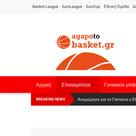
Basket League
EuroLeague
EuroCup
Εθνική Ομάδα
Δ
Αρχική
Επικαιρότητα
Γυναικείο μπά
Οι Πάνθηρες Καβάλας στην Women
Αναχώρησε για τα Γιάννενα η Ε
BREAKING NEWS