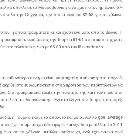
α των… βελγικών γατών και έμεινε εκτός τελικούς. Η Γαλλία
τελικά απέκλεισε το Μαυροβούνιο για να χάσει στον ημιτελικό 67-
ντίπαλο την Ουγγαρία, την οποία κέρδισε 82-68 για το χάλκινο
, η οποία τραυματίστηκε και έχασε ένα ματς από το Βέλγιο. Η
ν προετοιμασία, κερδίζοντας την Τουρκία 81-61 στο πρώτο της ματς
εί στο τελευταίο φιλικό με 63-60 από τον ίδιο αντίπαλο.
ι το πιθανότερο σενάριο είναι να παιχτεί η πρόκριση στο παιχνίδι
 διακριθεί στο ευρωμπάσκετ ή στη χειρότερη των περιπτώσεων να
. Στα προκριματικά έδειξε την ποιότητά της και ήταν η μία από
α τελικά της διοργάνωσης. Έξι στα έξι για την Τουρκία, όπως έξι
δία.
ανδία, η Τουρκία έκανε το απόλυτο και με συνολικό goal average
οποία έχει συμμετάσχει δέκα φορές και έχει δύο μετάλλια. Το 2011
νιο και το χάλκινο μετάλλιο αντίστοιχα, ενώ έχει έντεκα σερί