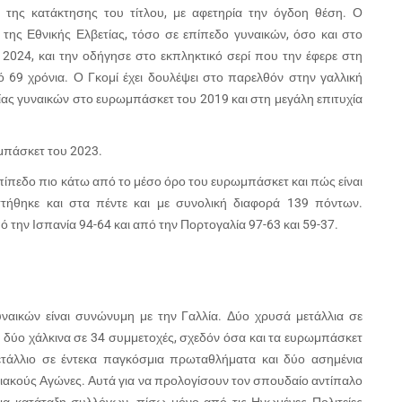
 της κατάκτησης του τίτλου, με αφετηρία την όγδοη θέση. Ο
της Εθνικής Ελβετίας, τόσο σε επίπεδο γυναικών, όσο και στο
 2024, και την οδήγησε στο εκπληκτικό σερί που την έφερε στη
 69 χρόνια. Ο Γκομί έχει δουλέψει στο παρελθόν στην γαλλική
ας γυναικών στο ευρωμπάσκετ του 2019 και στη μεγάλη επιτυχία
μπάσκετ του 2023.
ίπεδο πιο κάτω από το μέσο όρο του ευρωμπάσκετ και πώς είναι
ηττήθηκε και στα πέντε και με συνολική διαφορά 139 πόντων.
ό την Ισπανία 94-64 και από την Πορτογαλία 97-63 και 59-37.
υναικών είναι συνώνυμη με την Γαλλία. Δύο χρυσά μετάλλια σε
 δύο χάλκινα σε 34 συμμετοχές, σχεδόν όσα και τα ευρωμπάσκετ
μετάλλιο σε έντεκα παγκόσμια πρωταθλήματα και δύο ασημένια
πιακούς Αγώνες. Αυτά για να προλογίσουν τον σπουδαίο αντίπαλο