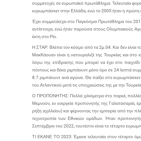
συμμετοχές σε ευρωπαϊκό πρωτάθλημα. Τελευταία φορά 
ευρωμπάσκετ στην Ελλάδα, ενώ το 2005 ήταν η πρώτη σ
Έχει συμμετάσχει στο Παγκόσμιο Πρωτάθλημα του 2014 
αντίστοιχα, ενώ ήταν παρούσα στους Ολυμπιακούς Αγώ
έκτη στο Ρίο.
Η ΣΤΑΡ: Βλέπει τον κόσμο από τα 2μ.04. Και δεν είναι 
ΜακΚάουαν είναι η νατουραλιζέ της Τουρκίας και στο ι
λόγω της επίδρασης που μπορεί να έχει στο παιχνίδι 
πόντους και δέκα ριμπάουντ μέσο όρο σε 24 λεπτά συμ
8.7 ριμπάουντ ανά αγώνα. Θα παίξει στο ευρωμπάσκετ 
του Ατλαντικού μετά τις υποχρεώσεις της με την Τουρκία
Ο ΠΡΟΠΟΝΗΤΗΣ: Πολλά χιλιόμετρα στο παρκέ, πολλές π
Μεμνούν, εν ενεργεία προπονητής της Γαλατασαράι, έρ
ρήξη αχιλλείου) και φέρνοντας την εμπειρία από την π
τεχνοτροπία των Εθνικών ομάδων. Ήταν προπονητής 
Σεπτέμβριο του 2022, τουτέστιν είναι το τέταρτο ευρωμπ
ΤΙ ΕΚΑΝΕ ΤΟ 2023: Έμεινε τελευταία στον τέταρτο όμ