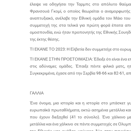
έλειψε να οδηγήσει την Ταρμπς στο απόλυτο θαύμα
Φρανσουά Γκομί, ο οποίος θεωρείται ο αναμορφωτής 
αναπτυξιακό, ανέλαβε την Εθνική ομάδα τον Μάιο του
συμμετοχή της στα τελικά για πρώτη φορά έπειτα από
ομοσπονδία, ενώ ήταν προπονητής της Εθνικής Σουηδί
της έκτης θέσης.
ΤΙ ΕΚΑΝΕ ΤΟ 2023: Η Ελβετία δεν συμμετείχε στο ευρω
ΤΙ ΕΚΑΝΕ ΣΤΗΝ ΠΡΟΕΤΟΙΜΑΣΙΑ: Έδειξε ότι είναι ένα επ
στις αδύναμες ομάδες. Έπαιξε πέντε φιλικά ματς, 
Συγκεκριμένα, έχασε από την Σερβία 98-66 και 82-61, απ
ΓΑΛΛΙΑ
Ένα όνομα, μια ιστορία και η ιστορία στο μπάσκετ γ
ευρωπαϊκά πρωταθλήματα, οκτώ ασημένια μετάλλια και
που έχουν διεξαχθεί (41 το σύνολο). Ένα χάλκινο 
μετάλλια και ένα χάλκινο σε πέντε συμμετοχές σε Ολυμ