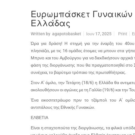
Ευρωμπάσκετ Γυναικών 2
Ελλάδας
Written by
agapotobasket
Ιουν 17, 2025
Print
E
Ώρα για δράση! Η στιγμή για την έναρξη του 40ο
πλησιάζει, με τις 16 ομάδες έτοιμες να μπουν στα γήπ
Μπρνο και του Αμβούργου για να διεκδικήσουν αρχικά τ
φάση της διοργάνωσης που θα πραγματοποιηθεί στο Στά
συνέχεια, το βαρύτιμο τρόπαιο της πρωταθλήτριας.
Στον Α’ όμιλο, την Τετάρτη (18/6) η Ελλάδα θα αντιμε
ακολουθήσουν οι αγώνες με τη Γαλλία (19/6) και την Του
Ένα εικοσιτετράωρο πριν το τζάμπολ του Α’ ομίλο
αντιπάλους της Εθνικής Γυναικών.
ΕΛΒΕΤΙΑ
Είναι η σταχτοπούτα της διοργάνωσης, τα φιλικά υπόδε