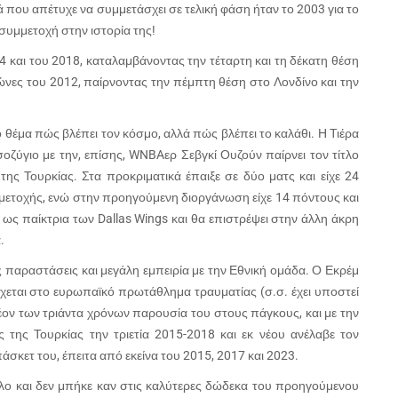
που απέτυχε να συμμετάσχει σε τελική φάση ήταν το 2003 για το
υμμετοχή στην ιστορία της!
και του 2018, καταλαμβάνοντας την τέταρτη και τη δέκατη θέση
νες του 2012, παίρνοντας την πέμπτη θέση στο Λονδίνο και την
το θέμα πώς βλέπει τον κόσμο, αλλά πώς βλέπει το καλάθι. Η Τιέρα
σοζύγιο με την, επίσης, WNBAερ Σεβγκί Ουζούν παίρνει τον τίτλο
της Τουρκίας. Στα προκριματικά έπαιξε σε δύο ματς και είχε 24
μετοχής, ενώ στην προηγούμενη διοργάνωση είχε 14 πόντους και
ως παίκτρια των Dallas Wings και θα επιστρέψει στην άλλη άκρη
.
αραστάσεις και μεγάλη εμπειρία με την Εθνική ομάδα. Ο Εκρέμ
χεται στο ευρωπαϊκό πρωτάθλημα τραυματίας (σ.σ. έχει υποστεί
λέον των τριάντα χρόνων παρουσία του στους πάγκους, και με την
της Τουρκίας την τριετία 2015-2018 και εκ νέου ανέλαβε τον
άσκετ του, έπειτα από εκείνα του 2015, 2017 και 2023.
ιλο και δεν μπήκε καν στις καλύτερες δώδεκα του προηγούμενου