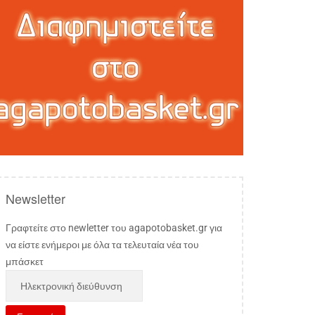
Newsletter
Γραφτείτε στο newletter του agapotobasket.gr για
να είστε ενήμεροι με όλα τα τελευταία νέα του
μπάσκετ