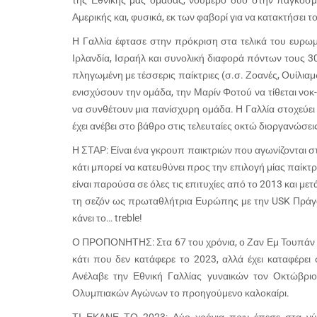
της Εθνικής μας ομάδας, νούμερο δύο στην παγκόσμ
Αμερικής και, φυσικά, εκ των φαβορί για να κατακτήσει τ
Η Γαλλία έφτασε στην πρόκριση στα τελικά του ευρωμ
Ιρλανδία, Ισραήλ και συνολική διαφορά πόντων τους 30
πληγωμένη με τέσσερις παίκτριες (σ.σ. Ζοανές, Ουίλιαμ
ενισχύσουν την ομάδα, την Μαρίν Φοτού να τίθεται νοκ
να συνθέτουν μια πανίσχυρη ομάδα. Η Γαλλία στοχεύει 
έχει ανέβει στο βάθρο στις τελευταίες οκτώ διοργανώσει
Η ΣΤΑΡ: Είναι ένα γκρουπ παικτριών που αγωνίζονται 
κάτι μπορεί να κατευθύνει προς την επιλογή μίας παίκτρι
είναι παρούσα σε όλες τις επιτυχίες από το 2013 και μετά
τη σεζόν ως πρωταθλήτρια Ευρώπης με την USK Πράγας,
κάνει το… treble!
Ο ΠΡΟΠΟΝΗΤΗΣ: Στα 67 του χρόνια, ο Ζαν Εμ Τουπάν φι
κάτι που δεν κατάφερε το 2023, αλλά έχει καταφέρε
Ανέλαβε την Εθνική Γαλλίας γυναικών τον Οκτώβρι
Ολυμπιακών Αγώνων το προηγούμενο καλοκαίρι.