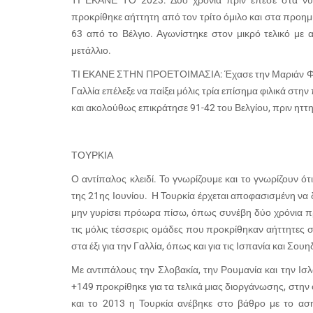
ΤΙ ΕΚΑΝΕ ΤΟ 2023: Δύο χρόνια πριν έπεσε στα νύχι
προκρίθηκε αήττητη από τον τρίτο όμιλο και στα προημι
63 από το Βέλγιο. Αγωνίστηκε στον μικρό τελικό με α
μετάλλιο.
ΤΙ ΕΚΑΝΕ ΣΤΗΝ ΠΡΟΕΤΟΙΜΑΣΙΑ: Έχασε την Μαριάν Φοτού
Γαλλία επέλεξε να παίξει μόλις τρία επίσημα φιλικά στη
και ακολούθως επικράτησε 91-42 του Βελγίου, πριν ηττηθ
ΤΟΥΡΚΙΑ
Ο αντίπαλος κλειδί. Το γνωρίζουμε και το γνωρίζουν ότ
της 21ης Ιουνίου. Η Τουρκία έρχεται αποφασισμένη να
μην γυρίσει πρόωρα πίσω, όπως συνέβη δύο χρόνια πριν
τις μόλις τέσσερις ομάδες που προκρίθηκαν αήττητες στ
στα έξι για την Γαλλία, όπως και για τις Ισπανία και Σουη
Με αντιπάλους την Σλοβακία, την Ρουμανία και την Ισλ
+149 προκρίθηκε για τα τελικά μιας διοργάνωσης, στην 
και το 2013 η Τουρκία ανέβηκε στο βάθρο με το ασημέ