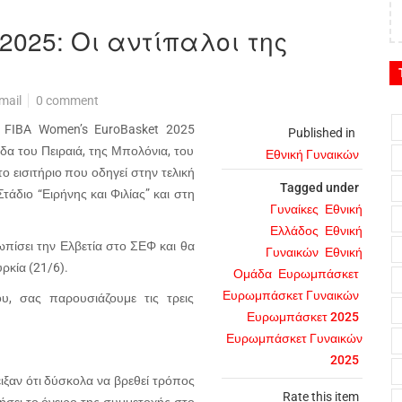
025: Οι αντίπαλοι της
mail
0 comment
υ FIBA Women’s EuroBasket 2025
Published in
εδα του Πειραιά, της Μπολόνια, του
Εθνική Γυναικών
ο εισιτήριο που οδηγεί στην τελική
Tagged under
διο “Ειρήνης και Φιλίας” και στη
Γυναίκες
Εθνική
Ελλάδος
Εθνική
τωπίσει την Ελβετία στο ΣΕΦ και θα
Γυναικών
Εθνική
ρκία (21/6).
Ομάδα
Ευρωμπάσκετ
Ευρωμπάσκετ Γυναικών
υ, σας παρουσιάζουμε τις τρεις
Ευρωμπάσκετ 2025
Ευρωμπάσκετ Γυναικών
2025
ιξαν ότι δύσκολα να βρεθεί τρόπος
Rate this item