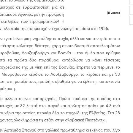
 ζήσει το όνειρο της συμμετοχής στο
μμετοχές σε ευρωμπάσκετ, μία σε
(0 votes)
υμπιακούς Αγώνες, με την πρόκρισή
 εκπλήξεις των προκριματικών! Η
ην τελευταία της συμμετοχή να χρονολογείται πίσω στο 1956.
 γιατί είναι μια μνημειώδης επιτυχία, αλλά και για τον τρόπο που
ως τέταρτη καλύτερη δεύτερη, χάρη σε συνδυασμό αποτελεσμάτων
υροβούνιο, Λουξεμβούργο και Βοσνία – τον όμιλο που κρίθηκε
μετά τα πρώτα δύο παράθυρα, κατόρθωσε να κάνει τέσσερις
χρεώσεις της με νίκη επί της Βοσνίας, έπρεπε να περιμένει το
ο Μαυροβούνιο κέρδισε το Λουξεμβούργο, το κέρδισε και με 33
ση στη μεταξύ τους τριπλή ισοβαθμία για να έρθει η… αυτοκτονία
πρόκριση.
ία άλλωστε είναι και αρχηγός. Πρώτη σκόρερ της ομάδας στα
ετοχές με 32 λεπτά στο παρκέ και πρώτη σε ασίστ με 4.3 ανά
τα χέρια της οποίας περνάει όλο το παιχνίδι της Ελβετίας. Στα 28
έχοντας ολοκληρώσει τη σεζόν στην σλοβακική Πιεστάνσκι.
Αρτέμιδα Σπανού στο γαλλικό πρωτάθλημα κι εκείνος που λίγο