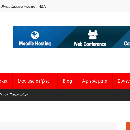
ιεθνείς Διοργανώσεις
NBA
σκετ
Μόνιμες στήλες
Blog
Αφιερώματα
Συνεν
 Basketball League 1
θνική Γυναικών
: