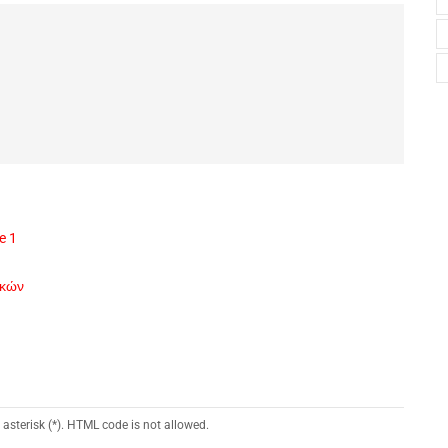
e 1
ικών
 asterisk (*). HTML code is not allowed.