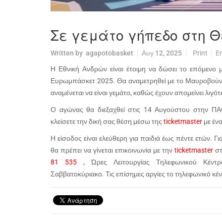
Σε γεμάτο γήπεδο στη Θ
Written by
agapotobasket
Αυγ 12, 2025
Print
E
Η Εθνική Ανδρών είναι έτοιμη να δώσει το επόμενο 
Ευρωμπάσκετ 2025. Θα αναμετρηθεί με το Μαυροβούνι
αναμένεται να είναι γεμάτο, καθώς έχουν απομείνει λιγότ
Ο αγώνας θα διεξαχθεί στις 14 Αυγούστου στην ΠΑ
κλείσετε την δική σας θέση μέσω της
ticketmaster
με έν
Η είσοδος είναι ελεύθερη για παιδιά έως πέντε ετών. 
θα πρέπει να γίνεται επικοινωνία με την
ticketmaster
στ
81 535
, Ώρες Λειτουργίας Τηλεφωνικού Κέντρο
Σαββατοκύριακο. Τις επίσημες αργίες το τηλεφωνικό κέν