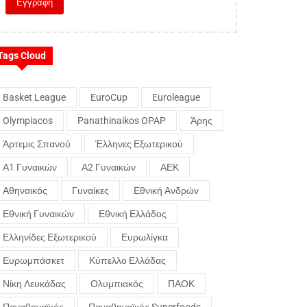
Tags Cloud
Basket League
EuroCup
Euroleague
Olympiacos
Panathinaikos OPAP
Άρης
Άρτεμις Σπανού
Έλληνες Εξωτερικού
Α1 Γυναικών
Α2 Γυναικών
ΑΕΚ
Αθηναικός
Γυναίκες
Εθνική Ανδρών
Εθνική Γυναικών
Εθνική Ελλάδος
Ελληνίδες Εξωτερικού
Ευρωλίγκα
Ευρωμπάσκετ
Κύπελλο Ελλάδας
Νίκη Λευκάδας
Ολυμπιακός
ΠΑΟΚ