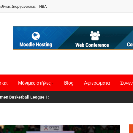
ιεθνείς Διοργανώσεις
NBA
σκετ
Μόνιμες στήλες
Blog
Αφιερώματα
Συνεν
κή Γυναικών
men Basketball League 1
:
: