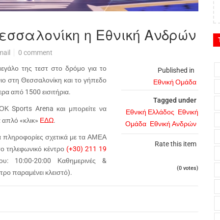
εσσαλονίκη η Εθνική Ανδρών
mail
0 comment
μεγάλο της τεστ στο δρόμο για το
Published in
ο στη Θεσσαλονίκη και το γήπεδο
Εθνική Ομάδα
ερα από 1500 εισιτήρια.
Tagged under
ΟΚ Sports Arena και μπορείτε να
Εθνική Ελλάδος
Εθνική
α απλό «κλικ»
ΕΔΩ
.
Ομάδα
Εθνική Ανδρών
Για πληροφορίες σχετικά με τα ΑΜΕΑ
Rate this item
ο τηλεφωνικό κέντρο
(+30) 211 19
υ: 10:00-20:00 Καθημερινές &
(0 votes)
τρο παραμένει κλειστό).