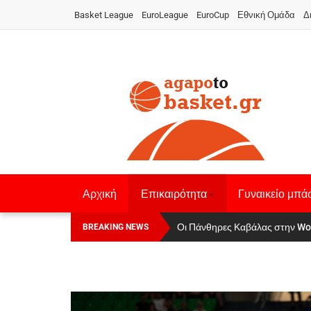
Basket League
EuroLeague
EuroCup
Εθνική Ομάδα
Δ
Αρχική
Επικαιρότητα
Γυναικείο μπά
Αναχώρησε για τα Γιάννενα η Εθνι
Οι Πάνθηρες Καβάλας στην Wo
BREAKING NEWS