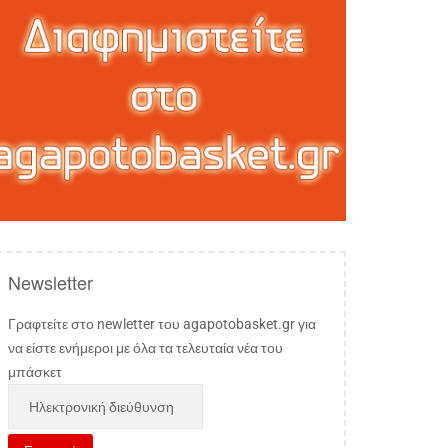
Newsletter
Γραφτείτε στο newletter του agapotobasket.gr για
να είστε ενήμεροι με όλα τα τελευταία νέα του
μπάσκετ