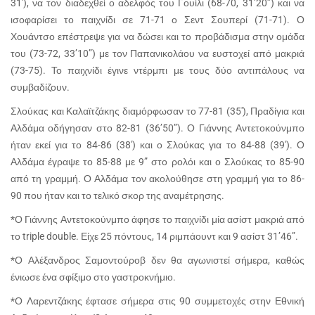
31′), να τον διαδεχθεί ο αδελφός του Γουίλι (68-70, 31’20”) και να
ισοφαρίσει το παιχνίδι σε 71-71 ο Σεντ Σουπερί (71-71). Ο
Χουάντσο επέστρεψε για να δώσει και το προβάδισμα στην ομάδα
του (73-72, 33’10”) με τον Παπανικολάου να ευστοχεί από μακριά
(73-75). Το παιχνίδι έγινε ντέρμπι με τους δύο αντιπάλους να
συμβαδίζουν.
Σλούκας και Καλαϊτζάκης διαμόρφωσαν το 77-81 (35′), Πραδίγια και
Αλδάμα οδήγησαν στο 82-81 (36’50”). Ο Γιάννης Αντετοκούνμπο
ήταν εκεί για το 84-86 (38′) και ο Σλούκας για το 84-88 (39′). Ο
Αλδάμα έγραψε το 85-88 με 9” στο ρολόι και ο Σλούκας το 85-90
από τη γραμμή. Ο Αλδάμα τον ακολούθησε στη γραμμή για το 86-
90 που ήταν και το τελικό σκορ της αναμέτρησης.
*Ο Γιάννης Αντετοκούνμπο άφησε το παιχνίδι μία ασίστ μακριά από
το triple double. Είχε 25 πόντους, 14 ριμπάουντ και 9 ασίστ 31’46”.
*Ο Αλέξανδρος Σαμοντούροβ δεν θα αγωνιστεί σήμερα, καθώς
ένιωσε ένα σφίξιμο στο γαστροκνήμιο.
*Ο Λαρεντζάκης έφτασε σήμερα στις 90 συμμετοχές στην Εθνική