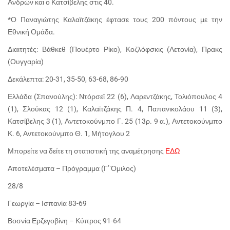
Ανδρών και ο Κατσίβελης στις 40.
*Ο Παναγιώτης Καλαϊτζάκης έφτασε τους 200 πόντους με την
Εθνική Ομάδα.
Διαιτητές: Βάθκεθ (Πουέρτο Ρίκο), Κοζλόφσκις (Λετονία), Πρακς
(Ουγγαρία)
Δεκάλεπτα: 20-31, 35-50, 63-68, 86-90
Ελλάδα (Σπανούλης): Ντόρσεϊ 22 (6), Λαρεντζάκης, Τολιόπουλος 4
(1), Σλούκας 12 (1), Καλαϊτζάκης Π. 4, Παπανικολάου 11 (3),
Κατσίβελης 3 (1), Αντετοκούνμπο Γ. 25 (13ρ. 9 α.), Αντετοκούνμπο
Κ. 6, Αντετοκούνμπο Θ. 1, Μήτογλου 2
Μπορείτε να δείτε τη στατιστική της αναμέτρησης
ΕΔΩ
Αποτελέσματα – Πρόγραμμα (Γ’ Όμιλος)
28/8
Γεωργία – Ισπανία 83-69
Βοσνία Ερζεγοβίνη – Κύπρος 91-64