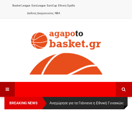
Basket League
EuroLeague
EuroCup
Εθνική Ομάδα
Διεθνείς Διοργανώσεις
NBA
BREAKING NEWS
Οι Πάνθηρες Καβάλας στην Women Basketball
Αναχώρησε για τα Γιάννενα η Εθνική Γυναικών
:
League 1