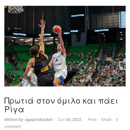
Πρωτιά στον όμιλο και πάει
Ρίγα
Written by
agapotobasket
Σεπ 04, 2025
Print
Email
0
comment