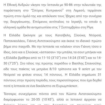
Η Εθνική Ανδρών νίκησε την Ισπανία με 90-86 στην τελευταία της
παράσταση στο “Σπύρος Κυπριανού” στη Λεμεσό, τερμάτισε
πρώτη στον όμιλό της και απέκλεισε τους Ίβηρες από την συνέχεια
της διοργάνωσης. Επόμενος αντίπαλος το Ισραήλ, το οποίο η
ελληνική ομάδα θα αντιμετωπίσει στις 7 Σεπτεμβρίου στη Ρίγα.
Η Ελλάδα ξεκίνησε με τους Κατσίβελη, Σλούκα, Ντόρσεϊ,
Παπανικολάου, Γιάννη Αντετοκούνμπο και έκανε το ιδανικό πρώτο
βήμα στο παιχνίδι. Με την Ισπανία να «κλείνει» στον Γιάννη τόσο ο
ίδιος, όσο και ο Σλούκας «έσπασαν» την μπάλα, τα σουτ μπήκαν και
η Ελλάδα βρέθηκε από το 11-10 (3’10’’) στο 14-24 (5’45’’) και το 14-
30 (7’25’’). Στο τέλος της πρώτης περιόδου ο Βασίλης Σπανούλης
είδε τους παίκτες να μετράνε 8/10 τρίποντα και 9 ασίστ με τον
Ντόρσεϊ να φτάνει στους 14 πόντους. Η Ελλάδα σημείωσε 31
πόντους στην πρώτη περίοδο, τους περισσότερους που έχει δεχθεί
ποτέ η Ισπανία σε ένα δεκάλεπτο σε Ευρωμπάσκετ.
Τέσσερις συνεχόμενοι πόντοι από τον Κώστα Αντετοκούνμπο
διαμόρφωσαν το 20-35 (10’45’’), αλλά οι Ισπανοί άρχισαν να