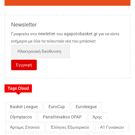
Newsletter
Γραφτείτε στο newletter του agapotobasket.gr για να είστε
ενήμεροι με όλα τα τελευταία νέα του μπάσκετ
Tags Cloud
Basket League
EuroCup
Euroleague
Olympiacos
Panathinaikos OPAP
Άρης
Άρτεμις Σπανού
Έλληνες Εξωτερικού
Α1 Γυναικών