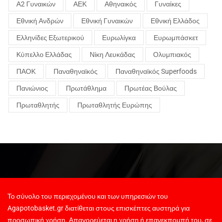
Α2 Γυναικών
ΑΕΚ
Αθηναικός
Γυναίκες
Εθνική Ανδρών
Εθνική Γυναικών
Εθνική Ελλάδος
Ελληνίδες Εξωτερικού
Ευρωλίγκα
Ευρωμπάσκετ
Κύπελλο Ελλάδας
Νίκη Λευκάδας
Ολυμπιακός
ΠΑΟΚ
Παναθηναϊκός
Παναθηναϊκός Superfoods
Πανιώνιος
Πρωτάθλημα
Πρωτέας Βούλας
Πρωταθλητής
Πρωταθλητής Ευρώπης
Το σύνολο του περιεχομένου και των υπηρεσιών του
Agapotobasket.gr διατίθεται στους επισκέπτες αυστηρά για
προσωπική χρήση. Απαγορεύεται η χρήση ή επανεκπομπή του, σε