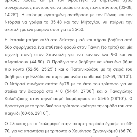
βρίκουν λύσεις και με τον Αροστέγκι να σημειώνει οχτώ
συνεχόμενους πόντους για να μειώσει στους πέντε πόντους (33-38,
14’25’’). Η επίσημη αγαπημένη αντέδρασε με τον Γιάννη και τον
Ντόρσεϊ να γράφει το 35-48 και τον Μήτογλου να παίρνει την
σκυτάλη με ένα μακρινό σουτ για το 35-50.
Η Ισπανία μπήκε καλά στο δεύτερο μισό και πήραν βοήθεια από
δύο σφυρίγματα, ένα επιθετικό φάουλ στον Γιάννη (το τρίτο) και μία
τεχνική ποινή στον Σπανούλη για τνα κάνουν ένα 9-0 και να
πλησιάσουν (44-50). Ο Πραδίγια την βοήθησε να κάνει ένα βήμα
πιο κοντά (52-56, 25’25’΄) και ο Παπανικολάου με τη σειρά του
βοήθησε την Ελλάδα να πάρει μια ανάσα επιθετικά (52-59, 26’10”).
Ο Ντόρσεϊ συνέχισε απότα 6μ75 με το έκτο του τρίποντο για να
στείλει την διαφορά στο +10 (54-64, 27’30”) και ο Παναγιώτης
Καλαϊτζάκης στον αιφνιδιασμό διαμόρφωσε το 55-66 (28’10”). O
Αροστέγκι με το τρίτο δικό του τρίποντο κράτησε την ομάδα του στο
παιχνίδι (60-66, 29’10”).
Ο Σλούκας με το “καλημέρα” στην τέταρτη περίοδο έγραψε το 63-
70, για να απαντήσει με τρίποντο ο Χουάντσο Ερνανγκόμεθ (66-70,