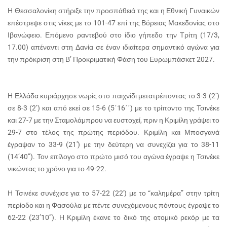
Η Θεσσαλονίκη στήριξε την προσπάθειά της και η Εθνική Γυναικών
επέστρεψε στις νίκες με το 101-47 επί της Βόρειας Μακεδονίας στο
Ιβανώφειο. Επόμενο ραντεβού στο ίδιο γήπεδο την Τρίτη (17/3,
17.00) απέναντι στη Δανία σε έναν ιδιαίτερα σημαντικό αγώνα για
την πρόκριση στη Β’ Προκριματική Φάση του Ευρωμπάσκετ 2027.
Η Ελλάδα κυριάρχησε νωρίς στο παιχνίδι μετατρέποντας το 3-3 (2’)
σε 8-3 (2’) και από εκεί σε 15-6 (5΄16΄΄) με το τρίποντο της Τσινέκε
και 27-7 με την Σταμολάμπρου να ευστοχεί, πριν η Κριμίλη γράψει το
29-7 στο τέλος της πρώτης περιόδου. Κριμίλη και Μποσγανά
έγραψαν το 33-9 (21′) με την δεύτερη να συνεχίζει για το 38-11
(14’40”). Τον επίλογο στο πρώτο μισό του αγώνα έγραψε η Τσινέκε
νικώντας το χρόνο για το 49-22.
Η Τσινέκε συνέχισε για το 57-22 (22′) με το “καλημέρα” στην τρίτη
περίοδο και η Φασούλα με πέντε συνεχόμενους πόντους έγραψε το
62-22 (23’10”). Η Κριμίλη έκανε το δικό της ατομικό ρεκόρ με τα