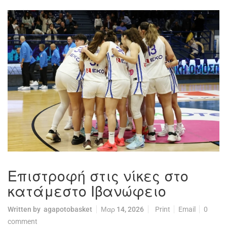
Επιστροφή στις νίκες στο
κατάμεστο Ιβανώφειο
Written by
agapotobasket
Μαρ 14, 2026
Print
Email
0
comment