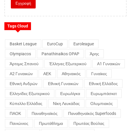
Tags Cloud
Basket League
EuroCup
Euroleague
Olympiacos
Panathinaikos OPAP
Άρης
Άρτεμις Σπανού
Έλληνες Εξωτερικού
Α1 Γυναικών
Α2 Γυναικών
ΑΕΚ
Αθηναικός
Γυναίκες
Εθνική Ανδρών
Εθνική Γυναικών
Εθνική Ελλάδος
Ελληνίδες Εξωτερικού
Ευρωλίγκα
Ευρωμπάσκετ
Κύπελλο Ελλάδας
Νίκη Λευκάδας
Ολυμπιακός
ΠΑΟΚ
Παναθηναϊκός
Παναθηναϊκός Superfoods
Πανιώνιος
Πρωτάθλημα
Πρωτέας Βούλας