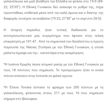
γαλανόλευκα και μαζί βοήθησε την Ελλάδα να φτάσει στο 15-0 (69-
22, 25’35”). Η Εθνική Γυναικών δεν ανέκοψε το ρυθμό της, πήρε
προσπάθειες επιθετικά μέσα από την καλή άμυνα και ο δείκτης της
διαφοράς συνέχισε να ανεβαίνει (75-22, 27’30” με το σερί στο 26-0).
Η τέταρτη περίοδος ήταν τυπική διαδικασία για το
αντιπροσωπευτικό μας συγκρότημα που έφτασε στην τελική
επικράτηση με 101-47 . Από τα σημαντικά του δεκάλεπτου η πρώτη
παρουσία της Νάσιας Στολίγκα με την Εθνική Γυναικών, η οποία
μάλιστα έγραψε και την… κατοστάρα στην αναμέτρηση.
*Η Ιωάννα Κριμίλη έκανε ατομικό ρεκόρ με την Εθνική Γυναικών με
τους 18 πόντους που σημείωσε. Το προηγούμενο ήταν οι εννέα
πόντοι απέναντι στην Ισπανία σε φιλικό αγώνα.
*H Έλενα Τσινέκε έσπασε το φράγμα των 200 πόντων με τη
γαλανόλευκη, φτάνοντας στους 211 με τους 16 που σημείωσε
σήμερα στο Ιβανώφειο.