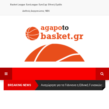
Basket League
EuroLeague
EuroCup
Εθνική Ομάδα
Διεθνείς Διοργανώσεις
NBA
BREAKING NEWS
Οι Πάνθηρες Καβάλας στην Women Basketball
Αναχώρησε για τα Γιάννενα η Εθνική Γυναικών
:
League 1