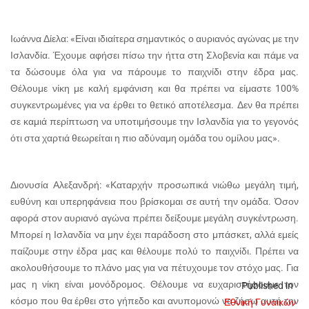
Ιωάννα Δίελα: «Είναι ιδιαίτερα σημαντικός ο αυριανός αγώνας με την
Ισλανδία. Έχουμε αφήσει πίσω την ήττα στη Σλοβενία και πάμε να
τα δώσουμε όλα για να πάρουμε το παιχνίδι στην έδρα μας.
Θέλουμε νίκη με καλή εμφάνιση και θα πρέπει να είμαστε 100%
συγκεντρωμένες για να έρθει το θετικό αποτέλεσμα. Δεν θα πρέπει
σε καμιά περίπτωση να υποτιμήσουμε την Ισλανδία για το γεγονός
ότι στα χαρτιά θεωρείται η πιο αδύναμη ομάδα του ομίλου μας».
Διονυσία Αλεξανδρή: «Καταρχήν προσωπικά νιώθω μεγάλη τιμή,
ευθύνη και υπερηφάνεια που βρίσκομαι σε αυτή την ομάδα. Όσον
αφορά στον αυριανό αγώνα πρέπει δείξουμε μεγάλη συγκέντρωση.
Μπορεί η Ισλανδία να μην έχει παράδοση στο μπάσκετ, αλλά εμείς
παίζουμε στην έδρα μας και θέλουμε πολύ το παιχνίδι. Πρέπει να
ακολουθήσουμε το πλάνο μας για να πέτυχουμε τον στόχο μας. Για
μας η νίκη είναι μονόδρομος. Θέλουμε να ευχαριστήσουμε τον
Published in
κόσμο που θα έρθει στο γήπεδο και ανυπομονώ να ζήσω αυτή την
Εθνική Γυναικών