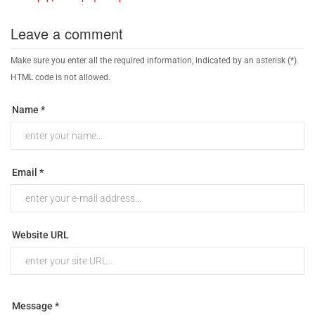
Leave a comment
Make sure you enter all the required information, indicated by an asterisk (*).
HTML code is not allowed.
Name *
Email *
Website URL
Message *