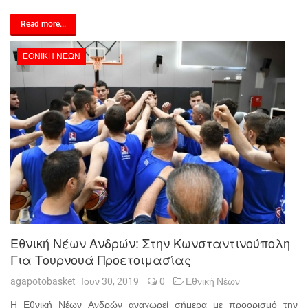
Read more...
ΕΘΝΙΚΉ ΝΈΩΝ
Εθνική Νέων Ανδρών: Στην Κωνσταντινούπολη
Για Τουρνουά Προετοιμασίας
agapotobasket
Ιουν 30, 2019
0
Εθνική Νέων
Η Εθνική Νέων Ανδρών αναχωρεί σήμερα με προορισμό την