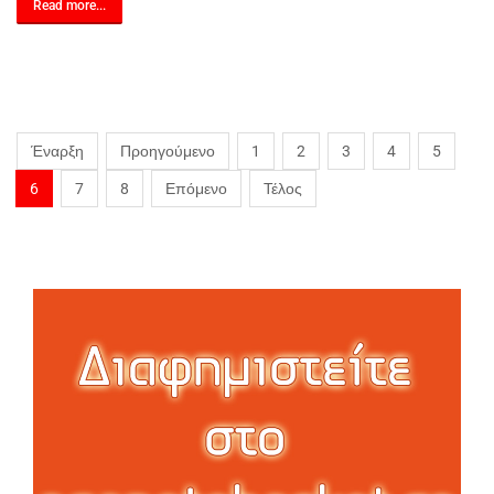
Read more...
Έναρξη
Προηγούμενο
1
2
3
4
5
6
7
8
Επόμενο
Τέλος