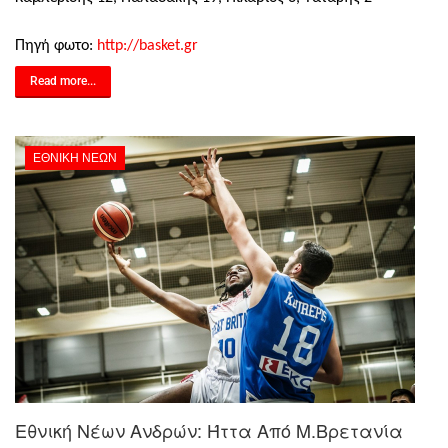
Πηγή φωτο:
http://basket.gr
Read more...
ΕΘΝΙΚΉ ΝΈΩΝ
Εθνική Νέων Ανδρών: Ήττα Από Μ.Βρετανία