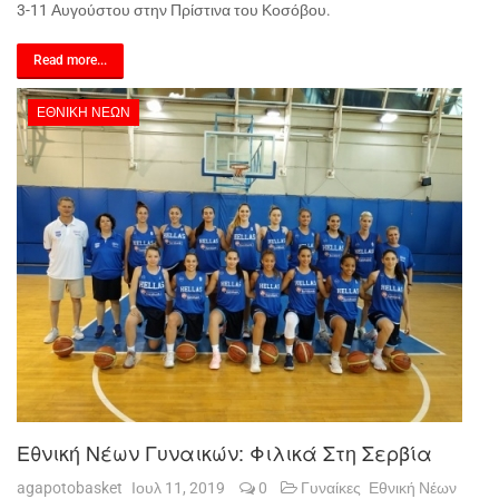
3-11 Αυγούστου στην Πρίστινα του Κοσόβου.
Read more...
ΕΘΝΙΚΉ ΝΈΩΝ
Εθνική Νέων Γυναικών: Φιλικά Στη Σερβία
agapotobasket
Ιουλ 11, 2019
0
Γυναίκες
Εθνική Νέων