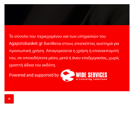
Το σύνολο του περιεχομένου και των υπηρεσιών του
Agapotobasket.gr διατίθεται στους επισκέπτες αυστηρά για
προσωπική χρήση. Απαγορεύεται η χρήση ή επανεκπομπή
του, σε οποιοδήποτε μέσο, μετά ή άνευ επεξεργασίας, χωρίς
γραπτή άδεια του εκδότη.
Powered and supported by