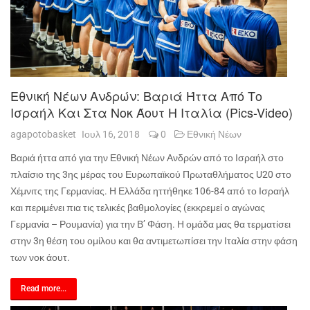
Εθνική Νέων Ανδρών: Βαριά Ήττα Από Το
Ισραήλ Και Στα Νοκ Άουτ Η Ιταλία (pics-Video)
agapotobasket
Ιουλ 16, 2018
0
Εθνική Νέων
Βαριά ήττα από για την Εθνική Νέων Ανδρών από το Ισραήλ στο
πλαίσιο της 3ης μέρας του Ευρωπαϊκού Πρωταθλήματος U20 στο
Χέμνιτς της Γερμανίας. Η Ελλάδα ηττήθηκε 106-84 από το Ισραήλ
και περιμένει πια τις τελικές βαθμολογίες (εκκρεμεί ο αγώνας
Γερμανία – Ρουμανία) για την Β’ Φάση. Η ομάδα μας θα τερματίσει
στην 3η θέση του ομίλου και θα αντιμετωπίσει την Ιταλία στην φάση
των νοκ άουτ.
Read more...