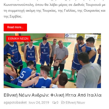
Κωνσταντινούπολη, όπου θα λάβει μέρος σε Διεθνές Τουρνουά με
τη συμμετοχή ακόμη της Τουρκίας, της Γαλλίας, της Ουκρανίας και
της Σερβίας.
Read more...
ΕΘΝΙΚΉ ΝΈΩΝ
Εθνική Νέων Ανδρών: Φιλική Ήττα Από Ιταλία
agapotobasket
Ιουν 24, 2019
0
Εθνική Νέων