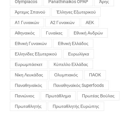
Olympiacos
Panathinaikos OPAP
Άρης
Άρτεμις Σπανού
Έλληνες Εξωτερικού
Α1 Γυναικών
Α2 Γυναικών
ΑΕΚ
Αθηναικός
Γυναίκες
Εθνική Ανδρών
Εθνική Γυναικών
Εθνική Ελλάδος
Ελληνίδες Εξωτερικού
Ευρωλίγκα
Ευρωμπάσκετ
Κύπελλο Ελλάδας
Νίκη Λευκάδας
Ολυμπιακός
ΠΑΟΚ
Παναθηναϊκός
Παναθηναϊκός Superfoods
Πανιώνιος
Πρωτάθλημα
Πρωτέας Βούλας
Πρωταθλητής
Πρωταθλητής Ευρώπης