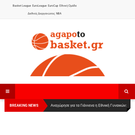
Basket League
EuroLeague
EuroCup
Εθνική Ομάδα
Διεθνείς Διοργανώσεις
NBA
BREAKING NEWS
Οι Πάνθηρες Καβάλας στην Women Basketball
Αναχώρησε για τα Γιάννενα η Εθνική Γυναικών
:
League 1