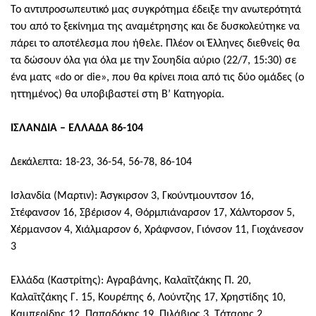
Το αντιπροσωπευτικό μας συγκρότημα έδειξε την ανωτερότητά
του από το ξεκίνημα της αναμέτρησης και δε δυσκολεύτηκε να
πάρει το αποτέλεσμα που ήθελε. Πλέον οι Έλληνες διεθνείς θα
τα δώσουν όλα για όλα με την Σουηδία αύριο (22/7, 15:30) σε
ένα ματς «
do
or
die
», που θα κρίνει ποια από τις δύο ομάδες (ο
ηττημένος) θα υποβιβαστεί στη Β’ Κατηγορία.
ΙΣΛΑΝΔΙΑ – ΕΛΛΑΔΑ 86-104
Δεκάλεπτα: 18-23, 36-54, 56-78, 86-104
Ισλανδία (Μαρτιν): Άσγκιρσον 3, Γκούντμουντσον 16,
Στέφανσον 16, Σβέρισον 4, Θόρμπιάναρσον 17, Χάλντορσον 5,
Χέρμανσον 4, Χιάλμαρσον 6, Χράφνσον, Γιόνσον 11, Γιοχάνεσον
3
Ελλάδα (Καστρίτης): Αγραβάνης, Καλαϊτζάκης Π. 20,
Καλαϊτζάκης Γ. 15, Κουρέπης 6, Λούντζης 17, Χρηστίδης 10,
Καμπερίδης 12, Παπαδάκης 19, Πιλάβιος 3, Τάταρης 2