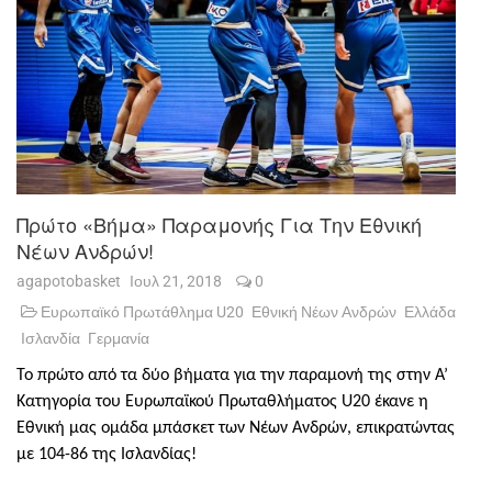
Πρώτο «βήμα» Παραμονής Για Την Εθνική
Νέων Ανδρών!
agapotobasket
Ιουλ 21, 2018
0
Ευρωπαϊκό Πρωτάθλημα U20
Εθνική Νέων Ανδρών
Ελλάδα
Ισλανδία
Γερμανία
Το πρώτο από τα δύο βήματα για την παραμονή της στην Α’
Κατηγορία του Ευρωπαϊκού Πρωταθλήματος
U
20 έκανε η
Εθνική μας ομάδα μπάσκετ των Νέων Ανδρών, επικρατώντας
με 104-86 της Ισλανδίας!