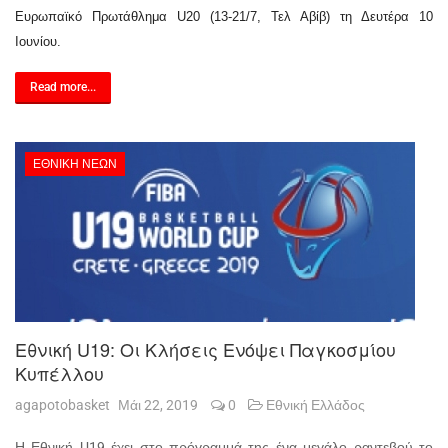
Ευρωπαϊκό Πρωτάθλημα U20 (13-21/7, Τελ Αβίβ) τη Δευτέρα 10
Ιουνίου.
Read more...
ΕΘΝΙΚΉ ΝΈΩΝ
Εθνική U19: Οι Κλήσεις Ενόψει Παγκοσμίου
Κυπέλλου
agapotobasket
Μάι 22, 2019
0
Εθνική Ελλάδος
Η Εθνική
U
19 έχει στο πρόγραμμά της ένα μεγάλο ραντεβού το