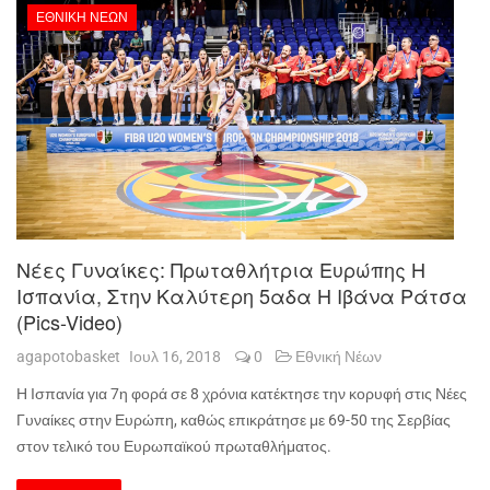
ΕΘΝΙΚΉ ΝΈΩΝ
Νέες Γυναίκες: Πρωταθλήτρια Ευρώπης Η
Ισπανία, Στην Καλύτερη 5αδα Η Ιβάνα Ράτσα
(pics-Video)
agapotobasket
Ιουλ 16, 2018
0
Εθνική Νέων
Η Ισπανία για 7η φορά σε 8 χρόνια κατέκτησε την κορυφή στις Νέες
Γυναίκες στην Ευρώπη, καθώς επικράτησε με 69-50 της Σερβίας
στον τελικό του Ευρωπαϊκού πρωταθλήματος.