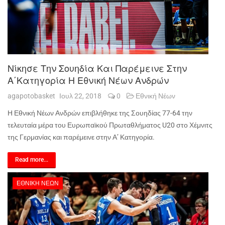
Νίκησε Την Σουηδία Και Παρέμεινε Στην
Α΄Κατηγορία Η Εθνική Νέων Ανδρών
agapotobasket
Ιουλ 22, 2018
0
Εθνική Νέων
Η Εθνική Νέων Ανδρών επιβλήθηκε της Σουηδίας 77-64 την
τελευταία μέρα του Ευρωπαϊκού Πρωταθλήματος U20 στο Χέμνιτς
της Γερμανίας και παρέμεινε στην Α’ Κατηγορία.
Read more...
ΕΘΝΙΚΉ ΝΈΩΝ