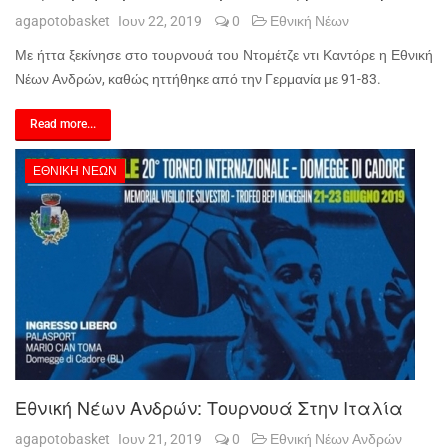
agapotobasket
Ιουν 22, 2019
0
Εθνική Νέων
Με ήττα ξεκίνησε στο τουρνουά του Ντομέτζε ντι Καντόρε η Εθνική
Νέων Ανδρών, καθώς ηττήθηκε από την Γερμανία με 91-83.
Read more...
ΕΘΝΙΚΉ ΝΈΩΝ
Εθνική Νέων Ανδρών: Τουρνουά Στην Ιταλία
agapotobasket
Ιουν 21, 2019
0
Εθνική Νέων Ανδρών