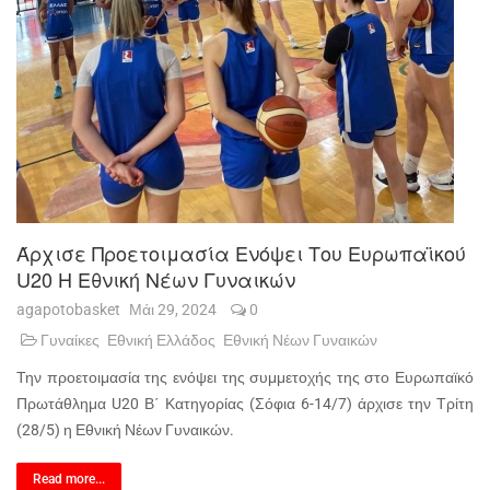
Άρχισε Προετοιμασία Ενόψει Του Ευρωπαϊκού
U20 Η Εθνική Νέων Γυναικών
agapotobasket
Μάι 29, 2024
0
Γυναίκες
Εθνική Ελλάδος
Εθνική Νέων Γυναικών
Την προετοιμασία της ενόψει της συμμετοχής της στο Ευρωπαϊκό
Πρωτάθλημα U20 Β΄ Κατηγορίας (Σόφια 6-14/7) άρχισε την Τρίτη
(28/5) η Εθνική Νέων Γυναικών.
Read more...