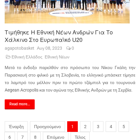
Τιμήθηκε Η Εθνική Νέων Ανδρών Για Το
Χάλκινο Στο Ευρωπαϊκό U20
agapotobasket
Αυγ 08, 2023
0
Εθνική Ελλάδος
Εθνική Νέων
Μετά το ένδοξο παρελθόν στο πρόσωπο του Νίκου Γκάλη την
Παρασκευή στο φιλικό με τη Σλοβενία, το ελληνικό μπάσκετ τίμησε
το λαμπρό του μέλλον πριν το πρώτο τζάμπολ για το τουρνουά
Aegean Acropolis και τον αγώνα της Εθνικής Ανδρών με τη Σερβία.
Read more...
Έναρξη
Προηγούμενο
1
2
3
4
5
6
7
8
Επόμενο
Τέλος