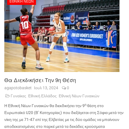
ΕΘΝΙΚΉ ΝΈΩΝ
Θα Διεκδικήσει Την 9η Θέση
agapotobasket
Ιουλ 13, 2024
0
Γυναίκες
Εθνική Ελλάδος
Εθνική Νέων Γυναικών
η
Η Εθνική Νέων Γυναικών θα διεκδικήσει την 9
θέση στο
Ευρωπαϊκό U20 (Β’ Κατηγορίας) που διεξάγεται στη Σόφια μετά την
νίκη της με 71-47 επί της Ελβετίας με τις δύο ομάδες να μπαίνουν
αποδεκατισμένες στο παρκέ μετά τα δεκάδες κρούσματα