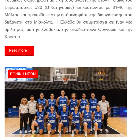
Γυναικών ολοκλήρωσε με νίκη τους αγώνες της στον Γ’ Όμιλο του
Ευρωμπάσκετ U20 (Β΄Κατηγορίας) επικρατώντας με 81-46 της
Μάλτας και προκρίθηκε στην επόμενη φάση της διοργάνωσης που
διεξάγεται στο Μίσκολτς. Η Ελλάδα θα συμμετάσχει σε έναν νέο
όμιλο μαζί με την Σλοβακία, την οικοδέσποινα Ουγγαρία και την
Κροατία.
Read more...
ΕΘΝΙΚΉ ΝΈΩΝ