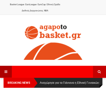
Basket League
EuroLeague
EuroCup
Εθνική Ομάδα
Διεθνείς Διοργανώσεις
NBA
BREAKING NEWS
Οι Πάνθηρες Καβάλας στην Women Basketball
Αναχώρησε για τα Γιάννενα η Εθνική Γυναικών
:
League 1