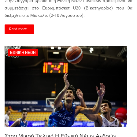
Στην Ουγγαρία βρίσκεται η Εθνική Νέων Γυναικών προκειμένου να
συμμετάσχει στο Ευρωμπάσκετ U20 (Β΄κατηγορίας) που θα
διεξαχθεί στο Μίσκολτς (2-10 Αυγούστου).
Read more...
ΕΘΝΙΚΉ ΝΈΩΝ
Στον Μικρό Τελικό Η Εθνική Νέων Ανδρών