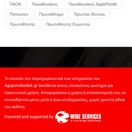
ΠΑΟΚ
Παναθηναϊκός
Παναθηναϊκός Superfoods
Πανιώνιος
Πρωτάθλημα
Πρωτέας Βούλας
Πρωταθλητής
Πρωταθλητής Ευρώπης
Το σύνολο του περιεχομένου και των υπηρεσιών του
Agapotobasket.gr διατίθεται στους επισκέπτες αυστηρά για
προσωπική χρήση. Απαγορεύεται η χρήση ή επανεκπομπή του, σε
οποιοδήποτε μέσο, μετά ή άνευ επεξεργασίας, χωρίς γραπτή άδεια
του εκδότη.
Powered and supported by