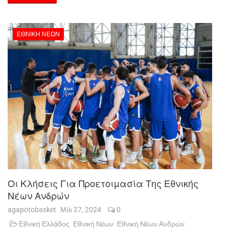
ΕΘΝΙΚΉ ΝΈΩΝ
Οι Κλήσεις Για Προετοιμασία Της Εθνικής
Νέων Ανδρών
agapotobasket
Μάι 27, 2024
0
Εθνική Ελλάδος
Εθνική Νέων
Εθνική Νέων Ανδρών