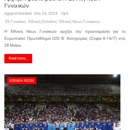
Γυναικών
agapotobasket
Μάι 24, 2024
0
Γυναίκες
Εθνική Ελλάδος
Εθνική Νέων Γυναικών
Η Εθνική Νέων Γυναικών αρχίζει την προετοιμασία για το
Ευρωπαϊκό Πρωτάθλημα U20 Β΄ Κατηγορίας (Σόφια 6-14/7) στις
28 Μαϊου.
Read more...
ΕΘΝΙΚΉ ΝΈΩΝ