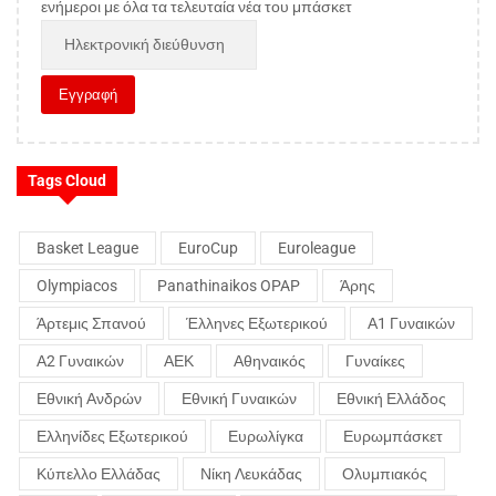
ενήμεροι με όλα τα τελευταία νέα του μπάσκετ
Tags Cloud
Basket League
EuroCup
Euroleague
Olympiacos
Panathinaikos OPAP
Άρης
Άρτεμις Σπανού
Έλληνες Εξωτερικού
Α1 Γυναικών
Α2 Γυναικών
ΑΕΚ
Αθηναικός
Γυναίκες
Εθνική Ανδρών
Εθνική Γυναικών
Εθνική Ελλάδος
Ελληνίδες Εξωτερικού
Ευρωλίγκα
Ευρωμπάσκετ
Κύπελλο Ελλάδας
Νίκη Λευκάδας
Ολυμπιακός