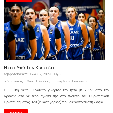
Ήττα Από Την Κροατία
agapotobasket
Ιουλ 07, 2024
0
Γυναίκες
Εθνική Ελλάδος
Εθνική Νέων Γυναικών
Η Εθνική Νέων Γυναικών γνώρισε την ήττα με 70-53 από την
Κροατία στο δεύτερο αγώνα της στο πλαίσιο του Ευρωπαϊκού
Πρωταθλήματος U20 (Β΄κατηγορίας) που διεξάγετναι στη Σόφια.