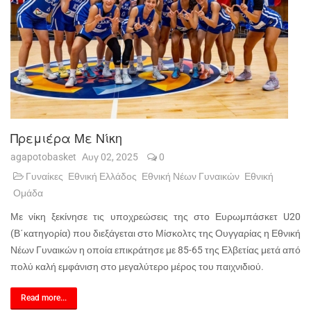
Πρεμιέρα Με Νίκη
agapotobasket
Αυγ 02, 2025
0
Γυναίκες
Εθνική Ελλάδος
Εθνική Νέων Γυναικών
Εθνική
Ομάδα
Με νίκη ξεκίνησε τις υποχρεώσεις της στο Ευρωμπάσκετ U20
(Β΄κατηγορία) που διεξάγεται στο Μίσκολτς της Ουγγαρίας η Εθνική
Νέων Γυναικών η οποία επικράτησε με 85-65 της Ελβετίας μετά από
πολύ καλή εμφάνιση στο μεγαλύτερο μέρος του παιχνιδιού.
Read more...