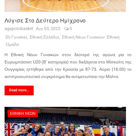
Λύγισε Στο Δεύτερο Ημίχρονο
agapotobasket
Αυγ 03, 2025
0
Γυναίκες
Εθνική Ελλάδος
Εθνική Νέων Γυναικών
Εθνική
Ομάδα
Η Εθνική Νέων Γυναικών στον δεύτερό της αγώνα για το
Ευρωμπάσκετ U20 (Β’ κατηγορία) που διεξάγεται στο Μίσκολτς της
Ουγγαρίας ηττήθηκε από την Κροατία με 87-73. Αύριο (16.00) το
αντιπροσωπευτικό συγκρότημα θα αντιμετωπίσει την Μάλτα.
Read more...
ΕΘΝΙΚΉ ΝΈΩΝ